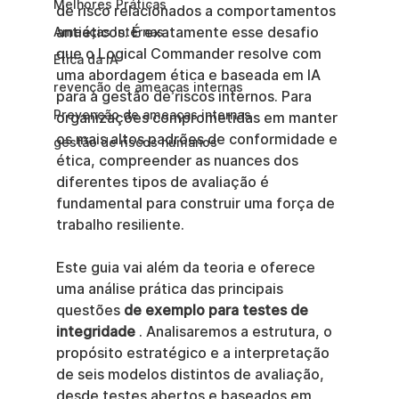
Melhores Práticas
de risco relacionados a comportamentos 
antiéticos. É exatamente esse desafio 
Ameaças Internas
que o Logical Commander resolve com 
Ética da IA
uma abordagem ética e baseada em IA 
revenção de ameaças internas
para a gestão de riscos internos. Para 
Prevenção de ameaças internas
organizações comprometidas em manter 
os mais altos padrões de conformidade e 
gestão de riscos humanos
ética, compreender as nuances dos 
diferentes tipos de avaliação é 
fundamental para construir uma força de 
trabalho resiliente.
Este guia vai além da teoria e oferece 
uma análise prática das principais 
questões 
de exemplo para testes de 
integridade
 . Analisaremos a estrutura, o 
propósito estratégico e a interpretação 
de seis modelos distintos de avaliação, 
desde testes abertos e baseados em 