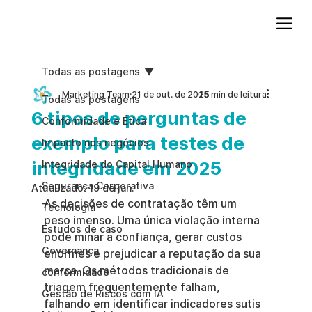
Adicione um parágrafo. Clique em "Editar texto" para atualizar a fonte, o tamanho e outras configurações. Para alterar e reutilizar temas de texto, acesse Estilos do site.
Todas as postagens
Marketing Team
21 de out. de 2025
15 min de leitura
Todas as postagens
6 tipos de perguntas de
Conformidade e Ética
exemplo para testes de
Impacto nos negócios
integridade em 2025
Integridade do Capital Humano
Segurança Corporativa
Atualizado:
19 de jan.
As decisões de contratação têm um 
Tecnologia
peso imenso. Uma única violação interna 
Estudos de caso
pode minar a confiança, gerar custos 
Governança
enormes e prejudicar a reputação da sua 
marca. Os métodos tradicionais de 
conformidade
triagem frequentemente falham, 
Gestão de Riscos com IA
falhando em identificar indicadores sutis 