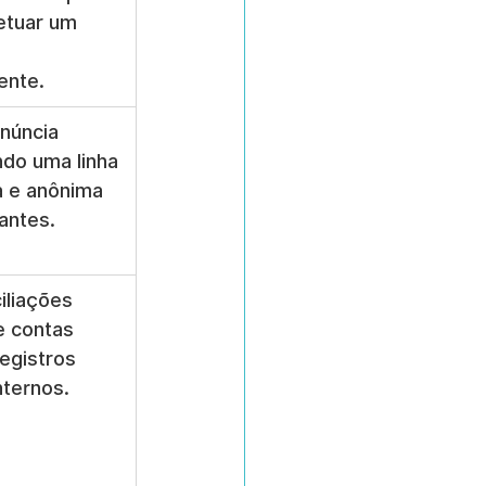
etuar um 
ente.
núncia 
indo uma linha 
a e anônima 
antes.
iliações 
e contas 
egistros 
nternos.