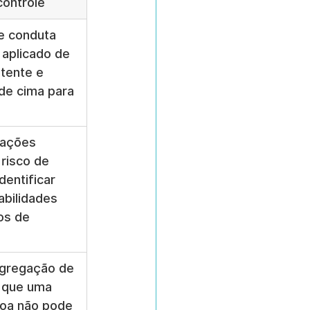
controle
e conduta 
 aplicado de 
tente e 
de cima para 
iações 
risco de 
dentificar 
abilidades 
os de 
egregação de 
 que uma 
a não pode 