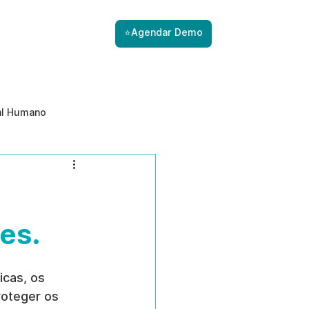
⭐Agendar Demo
al Humano
ade
Gestão de Riscos com IA
Prevenção de ameaças internas
es.
icas, os 
oteger os 