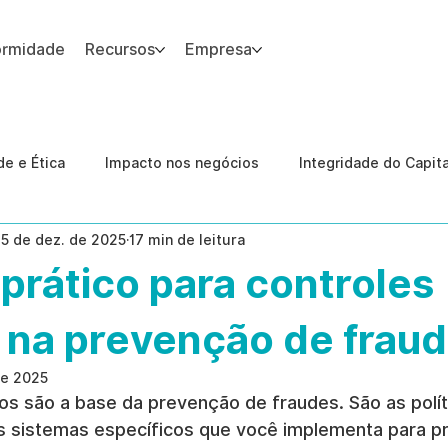
ormidade
Recursos
Empresa
 site.
e e Ética
Impacto nos negócios
Integridade do Capit
15 de dez. de 2025
17 min de leitura
nologia
Estudos de caso
Governança
conformid
prático para controles
 Internas
Ética da IA
revenção de ameaças internas
 na prevenção de fraud
de 2025
os são a base da prevenção de fraudes. São as polít
 sistemas específicos que você implementa para pr