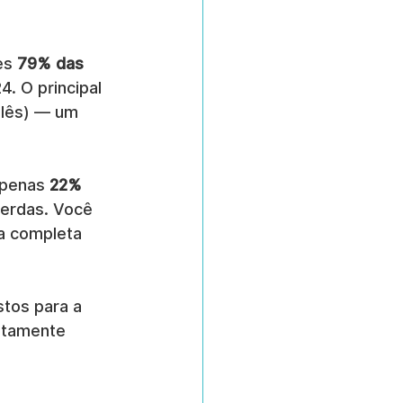
es 
79% das 
. O principal 
glês) — um 
Apenas 
22% 
perdas. Você 
a completa 
tos para a 
utamente 