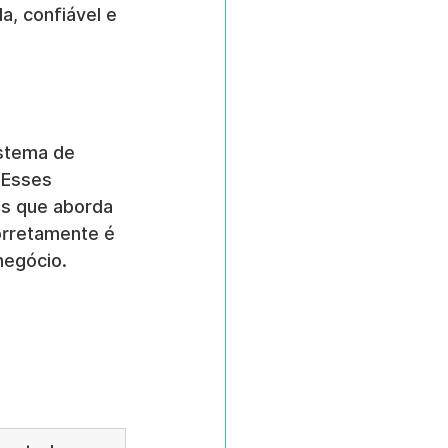
a, confiável e 
istema de 
 Esses 
s que aborda 
orretamente é 
negócio.