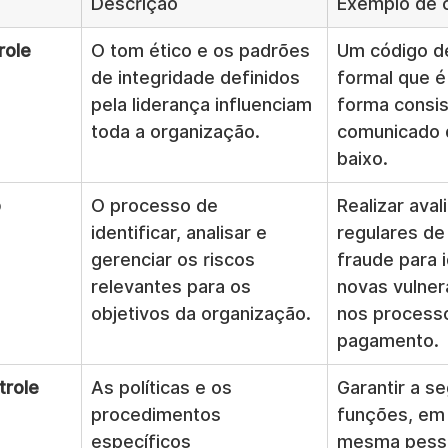
Descrição
Exemplo de 
role
O tom ético e os padrões 
Um código d
de integridade definidos 
formal que é
pela liderança influenciam 
forma consis
toda a organização.
comunicado 
baixo.
o
O processo de 
Realizar aval
identificar, analisar e 
regulares de 
gerenciar os riscos 
fraude para i
relevantes para os 
novas vulner
objetivos da organização.
nos process
pagamento.
trole
As políticas e os 
Garantir a s
procedimentos 
funções, em
específicos 
mesma pesso