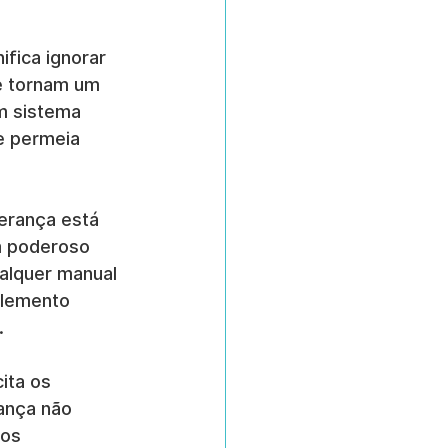
fica ignorar 
e tornam um 
m sistema 
e permeia 
erança está 
m poderoso 
alquer manual 
elemento 
.
ita os 
ança não 
os 