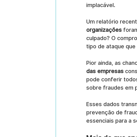
implacável.
Um relatório recen
organizações
 fora
culpado? O comprom
tipo de ataque que 
Pior ainda, as cha
das empresas
 con
pode conferir todo
sobre fraudes em 
Esses dados transm
prevenção de fraud
essenciais para a 