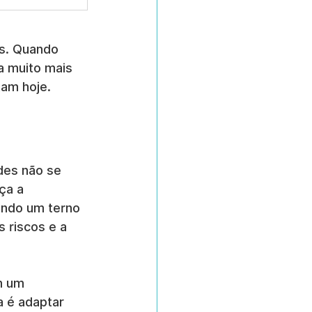
s. Quando 
a muito mais 
am hoje.
des não se 
ça a 
ando um terno 
 riscos e a 
m um 
a é adaptar 