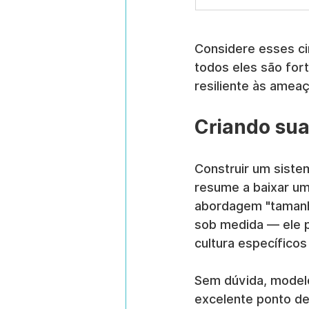
Considere esses ci
todos eles são for
resiliente às amea
Criando sua
Construir um siste
resume a baixar um
abordagem "tamanho
sob medida — ele p
cultura específico
Sem dúvida, model
excelente ponto de 