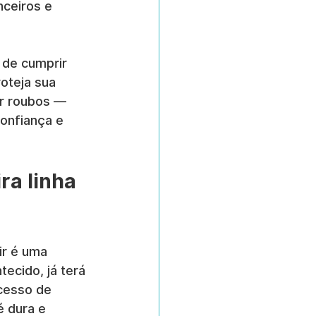
nceiros e 
 de cumprir 
oteja sua 
ir roubos — 
onfiança e 
ra linha 
r é uma 
ecido, já terá 
cesso de 
é dura e 