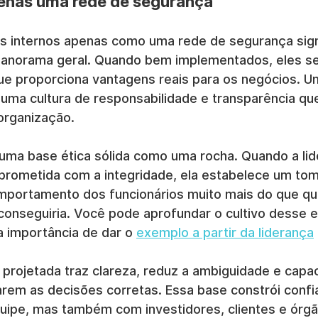
enas uma rede de segurança
es internos apenas como uma rede de segurança signi
anorama geral. Quando bem implementados, eles s
que proporciona vantagens reais para os negócios. U
 uma cultura de responsabilidade e transparência qu
 organização.
a base ética sólida como uma rocha. Quando a lid
rometida com a integridade, ela estabelece um to
omportamento dos funcionários muito mais do que qu
 conseguiria. Você pode aprofundar o cultivo desse 
a importância de dar o 
exemplo a partir da liderança
 
projetada traz clareza, reduz a ambiguidade e capac
arem as decisões corretas. Essa base constrói confi
ipe, mas também com investidores, clientes e órgã