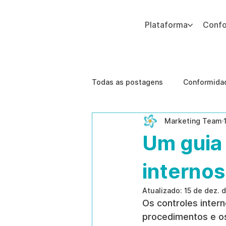
Plataforma
Conf
Adicione um parágrafo. Clique em "Editar texto" para atualizar a fonte, o tamanho e outras configurações. Para alterar e reutilizar temas de texto, acesse Estilos do
Todas as postagens
Conformidad
Marketing Team
Segurança Corporativa
Tec
Um guia 
Melhores Práticas
Ameaças
internos
Atualizado:
15 de dez. 
Os controles intern
gestão de riscos humanos
procedimentos e os