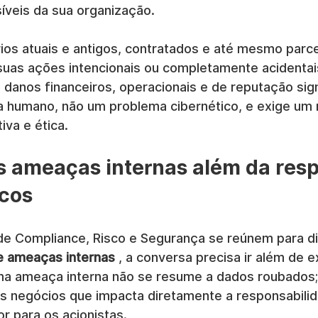
íveis da sua organização.
ários atuais e antigos, contratados e até mesmo parce
suas ações intencionais ou completamente acidentais
anos financeiros, operacionais e de reputação signi
 humano, não um problema cibernético, e exige um 
va e ética.
s ameaças internas além da resp
icos
de Compliance, Risco e Segurança se reúnem para dis
de ameaças internas
 , a conversa precisa ir além de 
Uma ameaça interna não se resume a dados roubados;
s negócios que impacta diretamente a responsabilid
r para os acionistas.