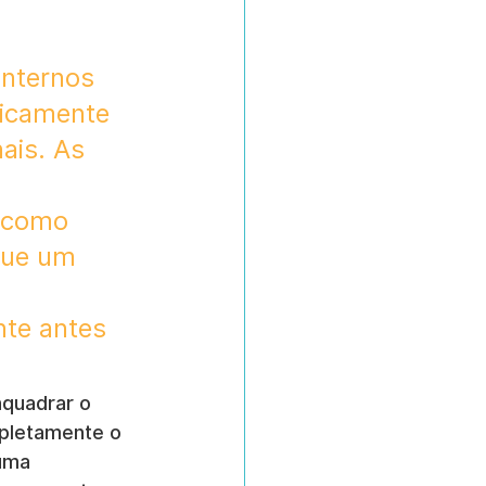
internos 
ticamente 
ais. As 
, como 
que um 
nte antes 
quadrar o 
pletamente o 
uma 