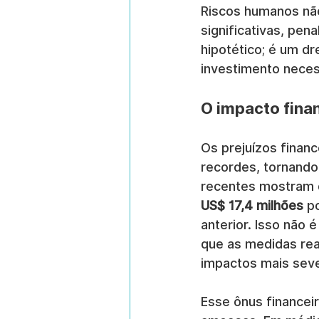
Riscos humanos não
significativas, pen
hipotético; é um d
investimento neces
O impacto fina
Os prejuízos financ
recordes, tornando
recentes mostram 
US$ 17,4 milhões
 p
anterior. Isso não 
que as medidas rea
impactos mais sev
Esse ônus financei