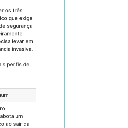
r os três 
ico que exige 
 de segurança 
eiramente 
ecisa levar em 
cia invasiva.
is perfis de 
mum
ro 
sabota um 
co ao sair da 