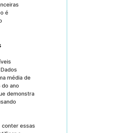
nceiras 
o é 
o 
s
veis 
 Dados 
ma média de 
s
 do ano 
que demonstra 
usando 
 conter essas 