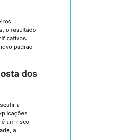
iros 
, o resultado 
ficativos. 
novo padrão 
osta dos 
cutir a 
explicações 
 é um risco 
ade, a 