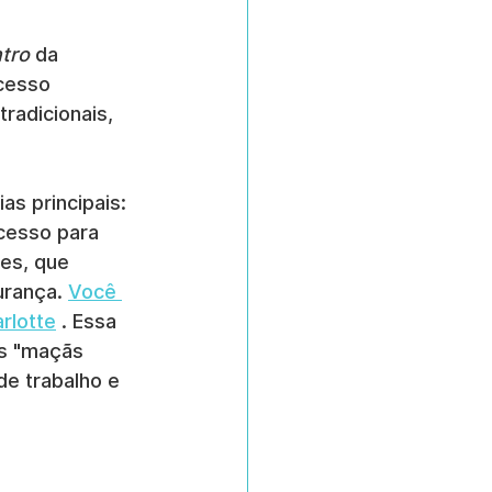
tro
 da 
cesso 
radicionais, 
s principais: 
cesso para 
es, que 
rança. 
Você 
rlotte
 . Essa 
as "maçãs 
e trabalho e 