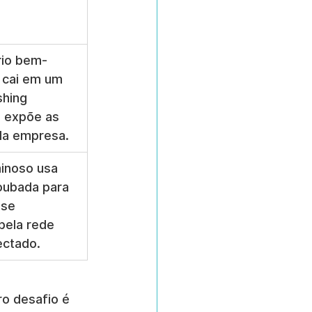
rio bem-
 cai em um 
shing 
e expõe as 
da empresa.
inoso usa 
oubada para 
 se 
ela rede 
ectado.
o desafio é 