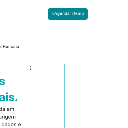
⭐Agendar Demo
al Humano
ade
Gestão de Riscos com IA
s
Prevenção de ameaças internas
ais.
da em 
 origem 
 dados e 