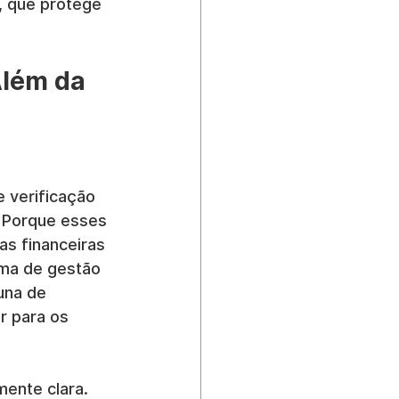
, que protege 
Além da 
 verificação 
? Porque esses 
s financeiras 
ma de gestão 
una de 
r para os 
mente clara. 