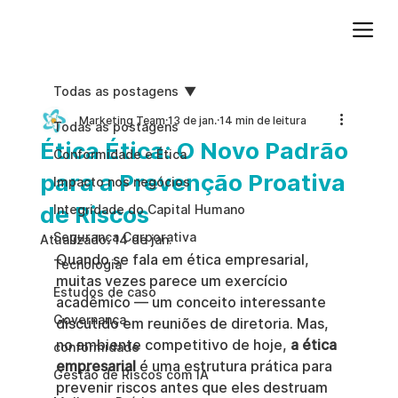
Adicione um parágrafo. Clique em "Editar texto" para atualizar a fonte, o tamanho e outras configurações. Para alterar e reutilizar temas de texto, acesse Estilos do site.
Todas as postagens
Marketing Team
13 de jan.
14 min de leitura
Todas as postagens
Ética Ética: O Novo Padrão
Conformidade e Ética
para a Prevenção Proativa
Impacto nos negócios
de Riscos
Integridade do Capital Humano
Segurança Corporativa
Atualizado:
14 de jan.
Quando se fala em ética empresarial, 
Tecnologia
muitas vezes parece um exercício 
Estudos de caso
acadêmico — um conceito interessante 
Governança
discutido em reuniões de diretoria. Mas, 
no ambiente competitivo de hoje, 
a ética 
conformidade
empresarial
 é uma estrutura prática para 
Gestão de Riscos com IA
prevenir riscos antes que eles destruam 