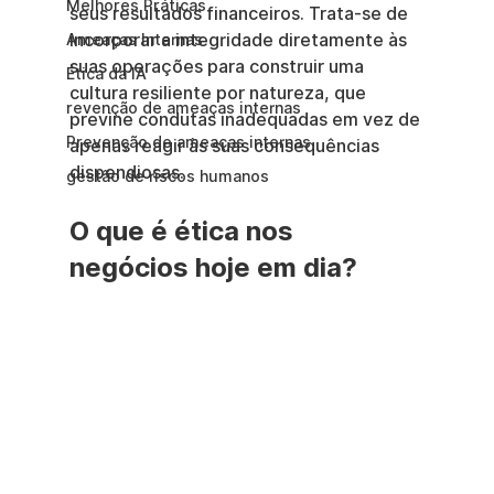
Melhores Práticas
seus resultados financeiros. Trata-se de 
incorporar a integridade diretamente às 
Ameaças Internas
suas operações para construir uma 
Ética da IA
cultura resiliente por natureza, que 
revenção de ameaças internas
previne condutas inadequadas em vez de 
Prevenção de ameaças internas
apenas reagir às suas consequências 
dispendiosas.
gestão de riscos humanos
O que é ética nos 
negócios hoje em dia?