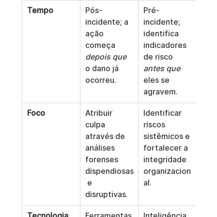
Tempo
Pós-
Pré-
incidente; a 
incidente; 
ação 
identifica 
começa 
indicadores 
depois que
de risco 
o dano já 
antes que
ocorreu.
eles se 
agravem.
Foco
Atribuir 
Identificar 
culpa 
riscos 
através de 
sistêmicos e 
análises 
fortalecer a 
forenses 
integridade 
dispendiosas
organizacion
 e 
al.
disruptivas.
Tecnologia
Ferramentas 
Inteligência 