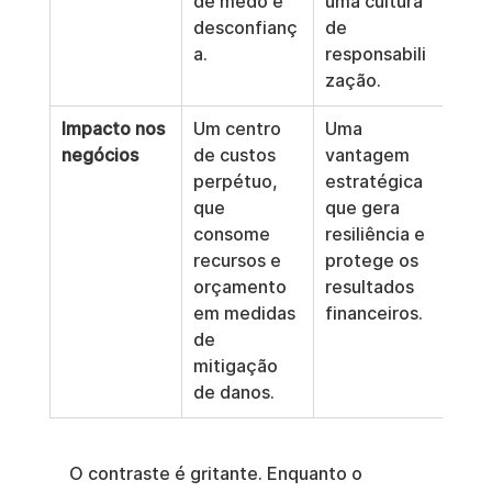
de medo e 
uma cultura 
desconfianç
de 
a.
responsabili
zação.
Impacto nos 
Um centro 
Uma 
negócios
de custos 
vantagem 
perpétuo, 
estratégica 
que 
que gera 
consome 
resiliência e 
recursos e 
protege os 
orçamento 
resultados 
em medidas 
financeiros.
de 
mitigação 
de danos.
O contraste é gritante. Enquanto o 