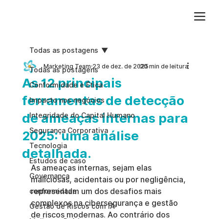
Adicione um parágrafo. Clique em "Editar texto" para atualizar a fonte, o tamanho e outras configurações. Para alterar e reutilizar temas de texto, acesse Estilos do site.
Todas as postagens
Marketing Team
23 de dez. de 2025
20 min de leitura
Todas as postagens
As 12 principais
Conformidade e Ética
ferramentas de detecção
Impacto nos negócios
de ameaças internas para
Integridade do Capital Humano
Segurança Corporativa
2025: uma análise
Tecnologia
detalhada.
Estudos de caso
As ameaças internas, sejam elas 
Governança
maliciosas, acidentais ou por negligência, 
representam um dos desafios mais 
conformidade
complexos na cibersegurança e gestão 
Gestão de Riscos com IA
de riscos modernas. Ao contrário dos 