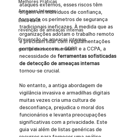
Melhores Práticas
ataques externos, esses riscos têm 
Ameaças Internas
origem em indivíduos de confiança, 
tornando os perímetros de segurança 
Ética da IA
tradicionais ineficazes. À medida que as 
revenção de ameaças internas
organizações adotam o trabalho remoto 
Prevenção de ameaças internas
e precisam lidar com regulamentações 
complexas como a GDPR e a CCPA, a 
gestão de riscos humanos
necessidade de 
ferramentas sofisticadas 
de detecção de ameaças internas
tornou-se crucial.
No entanto, a antiga abordagem de 
vigilância invasiva e armadilhas digitais 
muitas vezes cria uma cultura de 
desconfiança, prejudica o moral dos 
funcionários e levanta preocupações 
significativas com a privacidade. Este 
guia vai além de listas genéricas de 
recursos para fornecer uma análise 