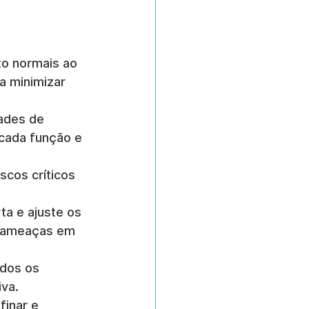
o normais ao 
a minimizar 
ades de 
cada função e 
iscos críticos 
ta e ajuste os 
s ameaças em 
dos os 
iva.
finar e 