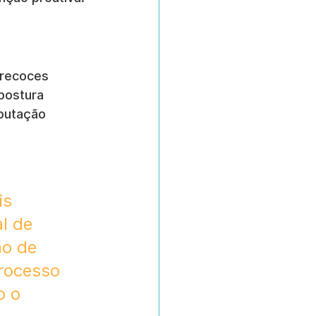
precoces 
postura 
eputação 
s 
l de 
ão de 
rocesso 
o o 