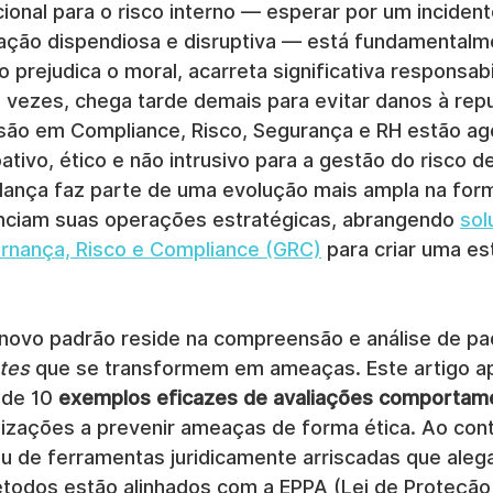
onal para o risco interno — esperar por um incident
gação dispendiosa e disruptiva — está fundamentalme
 prejudica o moral, acarreta significativa responsabi
s vezes, chega tarde demais para evitar danos à rep
são em Compliance, Risco, Segurança e RH estão ag
tivo, ético e não intrusivo para a gestão do risco d
ança faz parte de uma evolução mais ampla na for
nciam suas operações estratégicas, abrangendo 
sol
rnança, Risco e Compliance (GRC)
 para criar uma es
novo padrão reside na compreensão e análise de pa
tes
 que se transformem em ameaças. Este artigo a
 de 10 
exemplos eficazes de avaliações comportam
izações a prevenir ameaças de forma ética. Ao cont
 ou de ferramentas juridicamente arriscadas que ale
todos estão alinhados com a EPPA (Lei de Proteção 