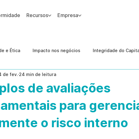
ormidade
Recursos
Empresa
 site.
e e Ética
Impacto nos negócios
Integridade do Capit
4 de fev.
24 min de leitura
nologia
Estudos de caso
Governança
conformid
plos de avaliações
 Internas
Ética da IA
revenção de ameaças internas
amentais para gerenci
mente o risco interno