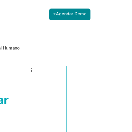
⭐Agendar Demo
al Humano
ade
Gestão de Riscos com IA
Prevenção de ameaças internas
ar