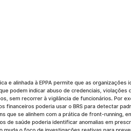
ca e alinhada à EPPA permite que as organizações i
ue podem indicar abuso de credenciais, violações de
nos, sem recorrer à vigilância de funcionários. Por e
s financeiros poderia usar o BRS para detectar pad
s que se alinhem com a prática de front-running, e
os de saúde poderia identificar anomalias em presc
so muda o foco de investigações reativas para preve