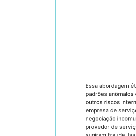
Essa abordagem éti
padrões anômalos q
outros riscos inter
empresa de serviço
negociação incomun
provedor de serviç
sugiram fraude. Is