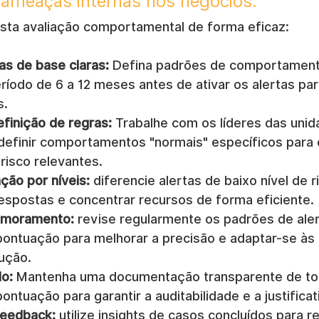
ameaças internas nos negócios.
sta avaliação comportamental de forma eficaz:
as de base claras:
 Defina padrões de comportament
ríodo de 6 a 12 meses antes de ativar os alertas par
s.
efinição de regras:
 Trabalhe com os líderes das unid
definir comportamentos "normais" específicos para 
risco relevantes.
ação por níveis:
 diferencie alertas de baixo nível de r
respostas e concentrar recursos de forma eficiente.
rimoramento:
 revise regularmente os padrões de aler
pontuação para melhorar a precisão e adaptar-se à
ução.
o:
 Mantenha uma documentação transparente de to
ontuação para garantir a auditabilidade e a justificat
feedback:
 utilize insights de casos concluídos para re