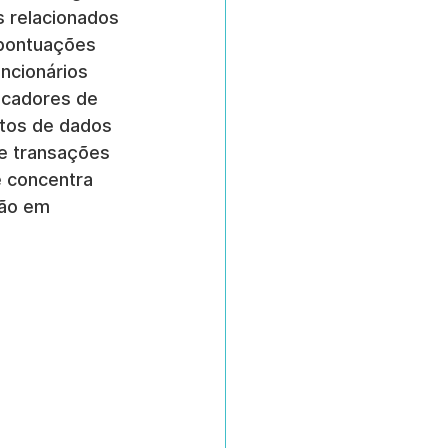
s relacionados 
 pontuações 
ncionários 
icadores de 
ntos de dados 
e transações 
e concentra 
ão em 