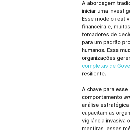
A abordagem tradici
iniciar uma investi
Esse modelo reativo
financeira e, muita
tomadores de deci
para um padrão proa
humanos. Essa mud
organizações gere
completas de Gove
resiliente.
A chave para esse 
comportamento 
an
análise estratégica
capacitam as organ
vigilância invasiva
mentiras, esses mé