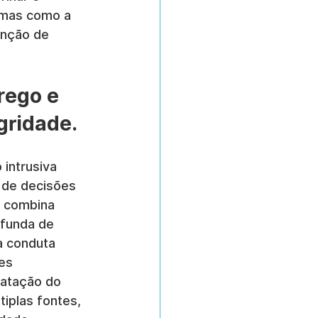
rmas como a 
nção de 
rego e 
gridade.
intrusiva 
a de decisões 
a combina 
ofunda de 
a conduta 
es 
ratação do 
iplas fontes, 