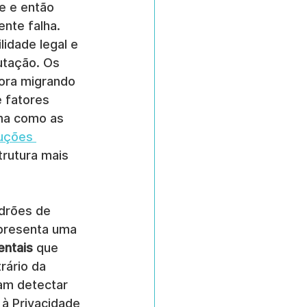
e e então 
nte falha. 
lidade legal e 
utação. Os 
ora migrando 
e fatores 
ma como as 
uções 
trutura mais 
drões de 
presenta uma 
entais
 que 
rário da 
gam detectar 
à Privacidade 