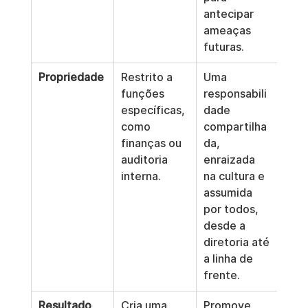
antecipar 
ameaças 
futuras.
Propriedade
Restrito a 
Uma 
funções 
responsabili
específicas, 
dade 
como 
compartilha
finanças ou 
da, 
auditoria 
enraizada 
interna.
na cultura e 
assumida 
por todos, 
desde a 
diretoria até 
a linha de 
frente.
Resultado
Cria uma 
Promove 