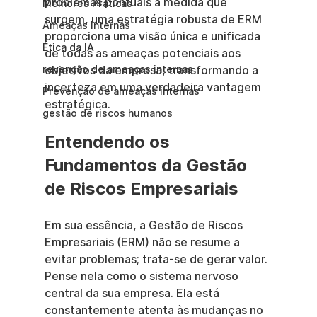
problemas pontuais à medida que 
Melhores Práticas
surgem, uma estratégia robusta de ERM 
Ameaças Internas
proporciona uma visão única e unificada 
Ética da IA
de todas as ameaças potenciais aos 
revenção de ameaças internas
objetivos da empresa, transformando a 
incerteza em uma verdadeira vantagem 
Prevenção de ameaças internas
estratégica.
gestão de riscos humanos
Entendendo os 
Fundamentos da Gestão 
de Riscos Empresariais
Em sua essência, a Gestão de Riscos 
Empresariais (ERM) não se resume a 
evitar problemas; trata-se de gerar valor. 
Pense nela como o sistema nervoso 
central da sua empresa. Ela está 
constantemente atenta às mudanças no 