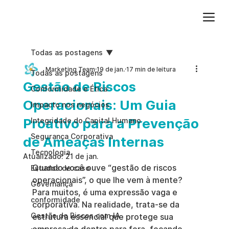
Adicione um parágrafo. Clique em "Editar texto" para atualizar a fonte, o tamanho e outras configurações. Para alterar e reutilizar temas de texto, acesse Estilos do site.
Todas as postagens
Marketing Team
19 de jan.
17 min de leitura
Todas as postagens
Gestão de Riscos
Conformidade e Ética
Operacionais: Um Guia
Impacto nos negócios
Proativo para a Prevenção
Integridade do Capital Humano
Segurança Corporativa
de Ameaças Internas
Tecnologia
Atualizado:
21 de jan.
Quando você ouve “gestão de riscos 
Estudos de caso
operacionais”, o que lhe vem à mente? 
Governança
Para muitos, é uma expressão vaga e 
conformidade
corporativa. Na realidade, trata-se da 
Gestão de Riscos com IA
estrutura essencial que protege sua 