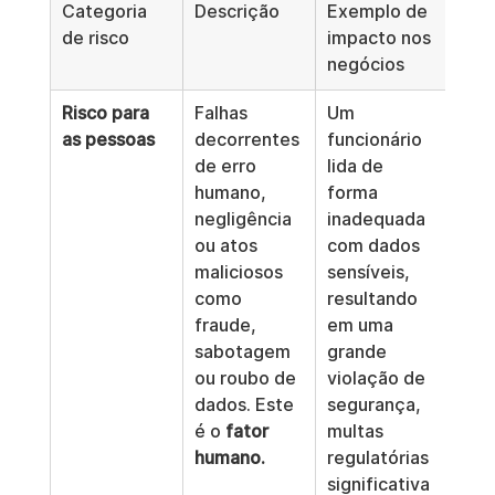
Categoria 
Descrição
Exemplo de 
de risco
impacto nos 
negócios
Risco para 
Falhas 
Um 
as pessoas
decorrentes 
funcionário 
de erro 
lida de 
humano, 
forma 
negligência 
inadequada 
ou atos 
com dados 
maliciosos 
sensíveis, 
como 
resultando 
fraude, 
em uma 
sabotagem 
grande 
ou roubo de 
violação de 
dados. Este 
segurança, 
é o 
fator 
multas 
humano.
regulatórias 
significativa