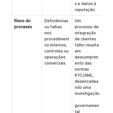
s e danos à 
reputação.
Risco do 
Deficiências 
Um 
processo
ou falhas 
processo de 
nos 
integração 
procediment
de clientes 
os internos, 
falho resulta 
controles ou 
em 
operações 
descumprim
comerciais.
ento das 
normas 
KYC/AML, 
desencadea
ndo uma 
investigação
governamen
tal 