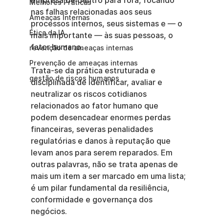
empresa de dentro para fora, focando 
Melhores Práticas
nas falhas relacionadas aos seus 
Ameaças Internas
processos internos, seus sistemas e — o 
Ética da IA
mais importante — às suas pessoas, o 
fator humano.
revenção de ameaças internas
Prevenção de ameaças internas
Trata-se da prática estruturada e 
gestão de riscos humanos
disciplinada de identificar, avaliar e 
neutralizar os riscos cotidianos 
relacionados ao fator humano que 
podem desencadear enormes perdas 
financeiras, severas penalidades 
regulatórias e danos à reputação que 
levam anos para serem reparados. Em 
outras palavras, não se trata apenas de 
mais um item a ser marcado em uma lista; 
é um pilar fundamental da resiliência, 
conformidade e governança dos 
negócios.