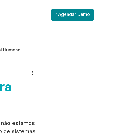
⭐Agendar Demo
al Humano
ade
Gestão de Riscos com IA
ra
Prevenção de ameaças internas
, não estamos 
do de sistemas 