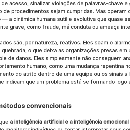
 de acesso, sinalizar violações de palavras-chave e 
ção de procedimentos sejam cumpridas. Mas operam
— a dinâmica humana sutil e evolutiva que quase s
nte grave, como fraude, má conduta ou ameaça inte
ados são, por natureza, reativos. Eles soam o alar
r quebrada, o que deixa as organizações presas em u
ole de danos. Eles simplesmente não conseguem anal
ortamento humano, como uma mudança repentina no 
ento do atrito dentro de uma equipe ou os sinais si
e indicam que um problema está se formando logo a
 métodos convencionais
que 
a inteligência artificial e a inteligência emocional
de monitorar indivíduos ou tentar interpretar seus s