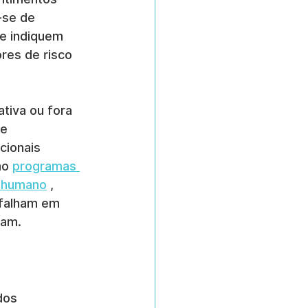
-se de 
e indiquem 
res de risco 
tiva ou fora 
e 
cionais 
o 
programas 
o humano
 , 
 falham em 
çam.
dos 