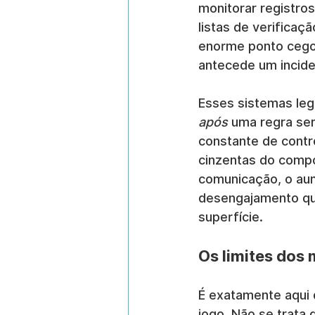
monitorar registros
listas de verifica
enorme ponto cego 
antecede um incide
Esses sistemas leg
após
 uma regra se
constante de contr
cinzentas do comp
comunicação, o aum
desengajamento qu
superfície.
Os limites dos
É exatamente aqui 
jogo. Não se trata 