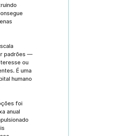
ruindo 
consegue 
enas 
scala 
ar padrões — 
nteresse ou 
entes. É uma 
pital humano 
ções foi 
xa anual 
mpulsionado 
is 