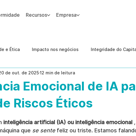
ormidade
Recursos
Empresa
 site.
e e Ética
Impacto nos negócios
Integridade do Capit
20 de out. de 2025
12 min de leitura
nologia
Estudos de caso
Governança
conformid
ncia Emocional de IA pa
 Internas
Ética da IA
revenção de ameaças internas
e Riscos Éticos
m 
inteligência artificial (IA) ou inteligência emocional
 
áquina que 
se sente
 feliz ou triste. Estamos falan