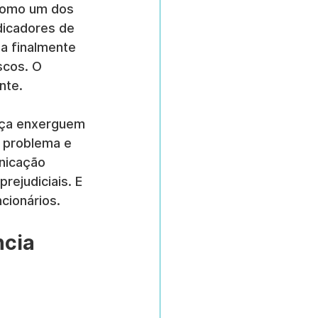
 Como um dos 
dicadores de 
a finalmente 
scos. O 
nte.
nça enxerguem 
o problema e 
nicação 
ejudiciais. E 
cionários.
cia 