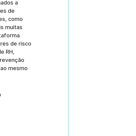
ados a 
es de 
es, como 
s muitas 
taforma 
res de risco 
e RH, 
prevenção 
, ao mesmo 
 