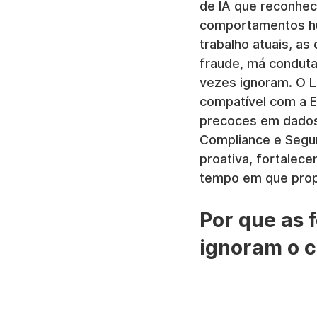
de IA que reconhe
comportamentos hu
trabalho atuais, a
fraude, má conduta
vezes ignoram. O 
compatível com a EP
precoces em dados 
Compliance e Segur
proativa, fortalec
tempo em que prop
Por que as 
ignoram o 