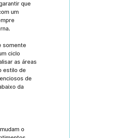
garantir que 
 com um 
empre 
rna.
me somente 
m ciclo 
isar as áreas 
estilo de 
lenciosos de 
baixo da 
 mudam o 
entimentos 