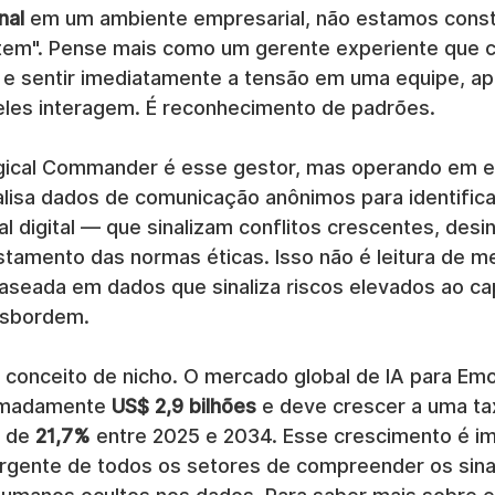
nal
 em um ambiente empresarial, não estamos const
tem". Pense mais como um gerente experiente que 
 e sentir imediatamente a tensão em uma equipe, ap
les interagem. É reconhecimento de padrões.
gical Commander é esse gestor, mas operando em e
nalisa dados de comunicação anônimos para identific
l digital — que sinalizam conflitos crescentes, desi
amento das normas éticas. Isso não é leitura de m
baseada em dados que sinaliza riscos elevados ao ca
nsbordem.
 conceito de nicho. O mercado global de IA para Emo
imadamente 
US$ 2,9 bilhões
 e deve crescer a uma ta
 de 
21,7%
 entre 2025 e 2034. Esse crescimento é i
rgente de todos os setores de compreender os sina