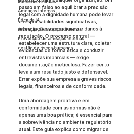
alto risco para qualquer organização. Um 
Melhores Práticas
passo em falso ao equilibrar a precisão 
Ameaças Internas
legal com a dignidade humana pode levar 
Ética da IA
a responsabilidades significativas, 
interrupções operacionais e danos à 
revenção de ameaças internas
reputação. O processo central — 
Prevenção de ameaças internas
estabelecer uma estrutura clara, coletar 
gestão de riscos humanos
evidências de forma ética e conduzir 
entrevistas imparciais — exige 
documentação meticulosa. Fazer certo 
leva a um resultado justo e defensável. 
Errar expõe sua empresa a graves riscos 
legais, financeiros e de conformidade.
Uma abordagem proativa e em 
conformidade com as normas não é 
apenas uma boa prática; é essencial para 
a sobrevivência no ambiente regulatório 
atual. Este guia explica como migrar de 