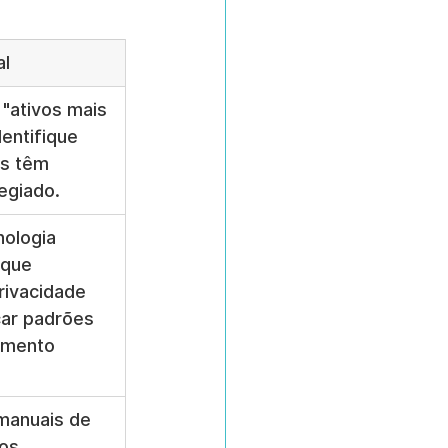
al
"ativos mais 
dentifique 
s têm 
legiado.
nologia 
 que 
rivacidade 
car padrões 
mento 
manuais de 
os 