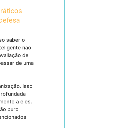
ráticos 
defesa 
so saber o 
eligente não 
aliação de 
passar de uma 
nização. Isso 
profundada 
mente a eles. 
ão puro 
encionados 