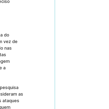
eciso 
a do 
m vez de 
o nas 
tas 
agem 
e a 
 pesquisa 
nsideram as 
s ataques 
eguem 