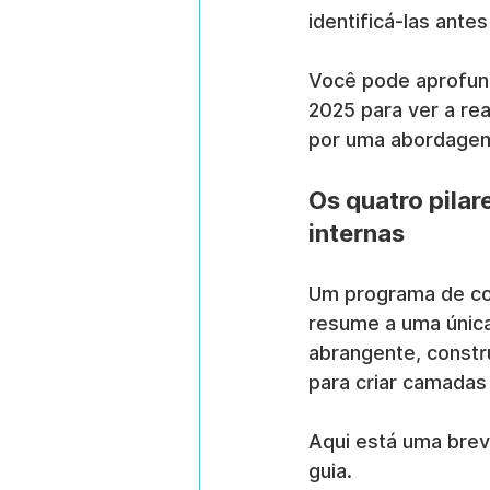
identificá-las ante
Você pode aprofund
2025 para ver a re
por uma abordagem 
Os quatro pila
internas
Um programa de co
resume a uma única
abrangente, constr
para criar camadas
Aqui está uma brev
guia.