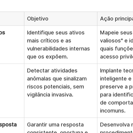
Objetivo
Ação princip
os
Identifique seus ativos 
Mapeie seus 
mais críticos e as 
valiosos" e i
vulnerabilidades internas 
quais funçõe
que os expõem.
acesso privi
Detectar atividades 
Implante tec
anômalas que sinalizam 
inteligente e
riscos potenciais, sem 
preserve a p
vigilância invasiva.
para identifi
de comporta
incomuns.
esposta 
Garantir uma resposta 
Desenvolva 
consistente, oportuna e 
procediment