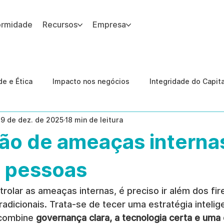
ormidade
Recursos
Empresa
 site.
e e Ética
Impacto nos negócios
Integridade do Capit
19 de dez. de 2025
18 min de leitura
nologia
Estudos de caso
Governança
conformid
ão de ameaças interna
 Internas
Ética da IA
revenção de ameaças internas
s pessoas
rolar as ameaças internas, é preciso ir além dos fire
adicionais. Trata-se de tecer uma estratégia intelig
combine 
governança clara, a tecnologia certa e uma 