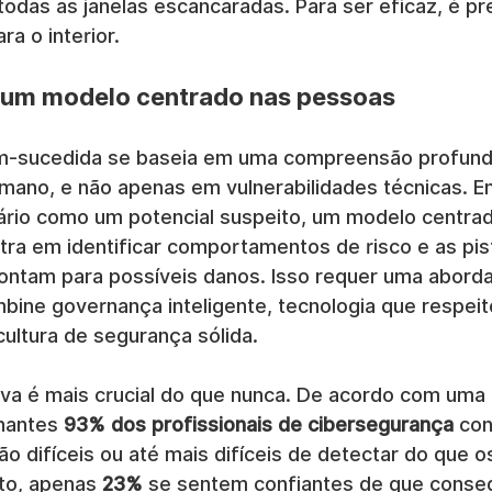
todas as janelas escancaradas. Para ser eficaz, é pr
ra o interior.
 um modelo centrado nas pessoas
m-sucedida se baseia em uma compreensão profund
no, e não apenas em vulnerabilidades técnicas. E
nário como um potencial suspeito, um modelo centrad
ra em identificar comportamentos de risco e as pis
ontam para possíveis danos. Isso requer uma abord
bine governança inteligente, tecnologia que respeit
ultura de segurança sólida.
iva é mais crucial do que nunca. De acordo com uma
nantes 
93% dos profissionais de cibersegurança
 co
o difíceis ou até mais difíceis de detectar do que o
to, apenas 
23%
 se sentem confiantes de que cons