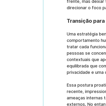
frente, mas deixar 
direcionar o foco pa
Transição para
Uma estratégia be
comportamento huma
tratar cada funcio
pessoas se concent
contextuais que ap
equilibrada que com
privacidade e uma c
Essa postura proat
recente, impressio
ameaças internas tã
externos. No entan