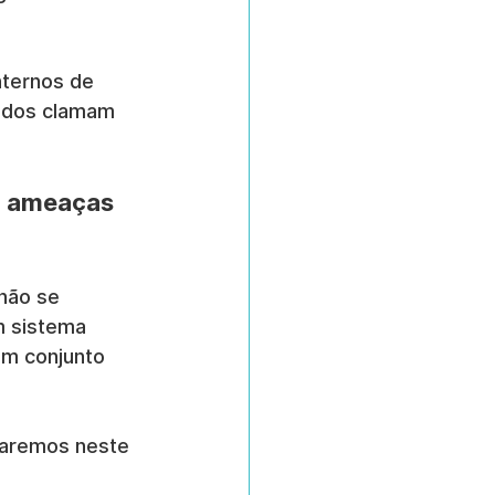
ternos de 
ados clamam 
a ameaças 
não se 
m sistema 
em conjunto 
saremos neste 