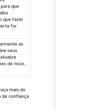
 para que 
aiba 
 que fazer 
erta for 
larmente as 
ine seus 
atualize 
ões de risco.
faça mais do 
 de confiança 