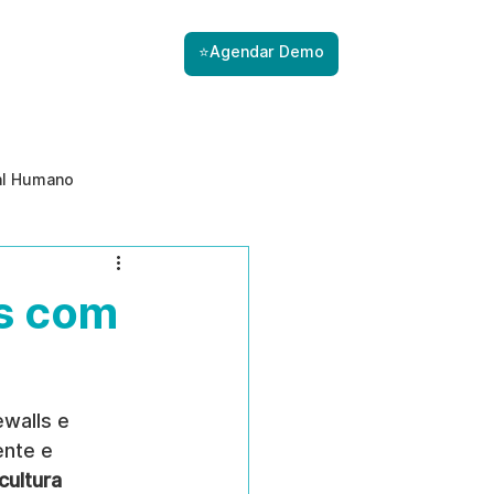
⭐Agendar Demo
al Humano
ade
Gestão de Riscos com IA
s com
Prevenção de ameaças internas
walls e 
ente e 
cultura 