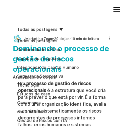
Adicione um parágrafo. Clique em "Editar texto" para atualizar a fonte, o tamanho e outras configurações. Para alterar e reutilizar temas de texto, acesse Estilos do site.
Todas as postagens
Marketing Team
29 de jan.
19 min de leitura
Todas as postagens
Dominando o processo de
Conformidade e Ética
gestão de riscos
Impacto nos negócios
operacionais
Integridade do Capital Humano
Segurança Corporativa
Atualizado:
30 de jan.
Um 
processo de gestão de riscos 
Tecnologia
operacionais
 é a estrutura que você cria 
Estudos de caso
para prever o que está por vir. É a forma 
Governança
como uma organização identifica, avalia 
e controla sistematicamente os riscos 
conformidade
decorrentes de processos internos 
Gestão de Riscos com IA
falhos, erros humanos e sistemas 