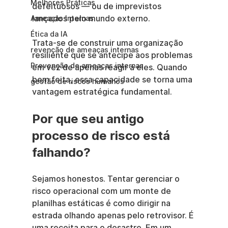
Melhores Práticas
defeituosos — ou de imprevistos 
lançados pelo mundo externo.
Ameaças Internas
Ética da IA
Trata-se de construir uma organização 
revenção de ameaças internas
resiliente que se antecipe aos problemas 
Prevenção de ameaças internas
em vez de apenas reagir a eles. Quando 
bem feita, essa capacidade se torna uma 
gestão de riscos humanos
vantagem estratégica fundamental.
Por que seu antigo 
processo de risco está 
falhando?
Sejamos honestos. Tentar gerenciar o 
risco operacional com um monte de 
planilhas estáticas é como dirigir na 
estrada olhando apenas pelo retrovisor. É 
uma receita para o desastre. Em um 