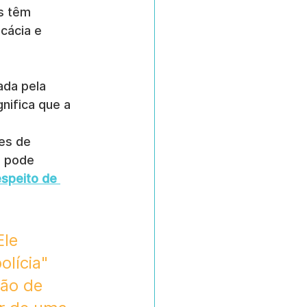
s têm 
cácia e 
ada pela 
gnifica que a 
es de 
ê pode 
speito de 
le 
lícia" 
ção de 