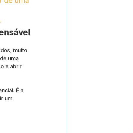
ar de uma 
 
.
fensável
dos, muito 
 de uma 
 e abrir 
cial. É a 
ir um 