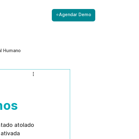
⭐Agendar Demo
al Humano
ade
Gestão de Riscos com IA
Prevenção de ameaças internas
nos
tado atolado 
ativada 