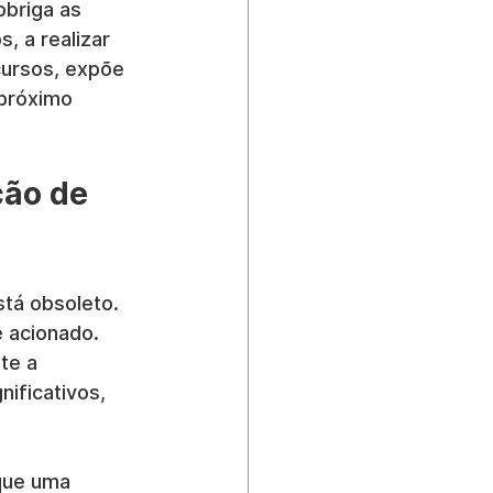
briga as 
 a realizar 
cursos, expõe 
 próximo 
ção de 
tá obsoleto. 
 acionado. 
te a 
nificativos, 
que uma 