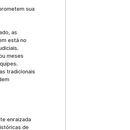
mprometem sua 
ado, as 
em está no 
diciais.
 ou meses 
quipes.
s tradicionais 
odem 
te enraizada 
stóricas de 