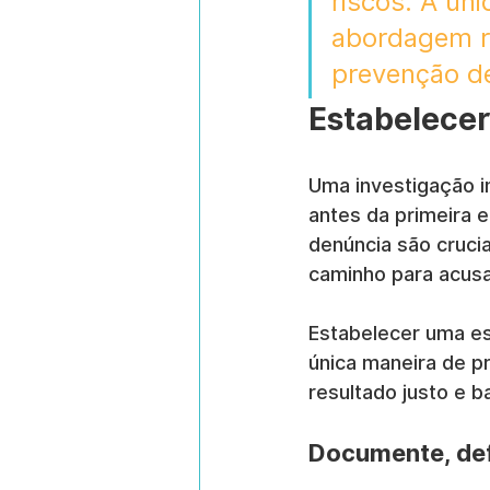
riscos. A ún
abordagem re
prevenção de
Estabelecer
Uma investigação i
antes da primeira 
denúncia são cruci
caminho para acusaç
Estabelecer uma est
única maneira de p
resultado justo e 
Documente, def