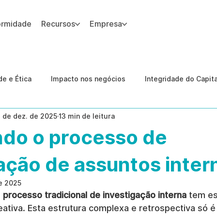
ormidade
Recursos
Empresa
 site.
e e Ética
Impacto nos negócios
Integridade do Capit
1 de dez. de 2025
13 min de leitura
nologia
Estudos de caso
Governança
conformid
do o processo de
 Internas
Ética da IA
revenção de ameaças internas
ação de assuntos inter
e 2025
 
processo tradicional de investigação interna
 tem es
tiva. Esta estrutura complexa e retrospectiva só é 