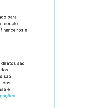
ado para 
e modelo 
financeiros e 
 diretos são 
rdos 
s são 
l dos 
esa é 
igações 