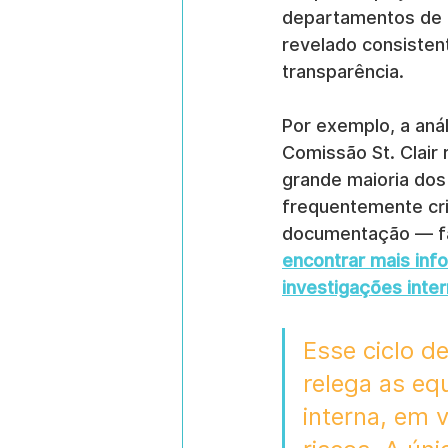
departamentos de i
revelado consistent
transparência.
Por exemplo, a anál
Comissão St. Clair 
grande maioria dos
frequentemente cri
documentação — fat
encontrar mais inf
investigações inte
Esse ciclo d
relega as eq
interna, em 