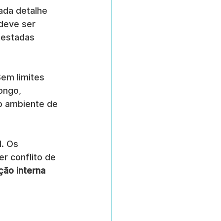
ada detalhe 
deve ser 
testadas 
em limites 
ongo, 
o ambiente de 
. Os 
r conflito de 
ção interna