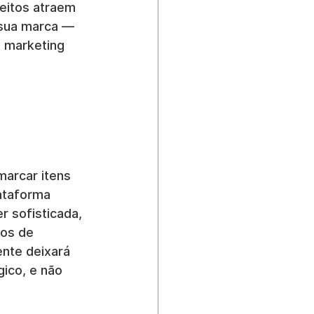
eitos atraem 
 sua marca — 
 marketing 
marcar itens 
ataforma 
 sofisticada, 
vos de 
nte deixará 
ico, e não 