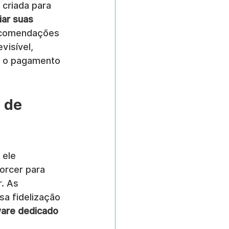
criada para 
iar suas 
recomendações 
visível, 
é o pagamento 
 de 
 ele 
orcer para 
. As 
a fidelização 
are dedicado 