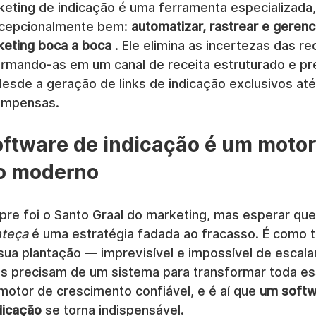
eting de indicação é uma ferramenta especializada, 
xcepcionalmente bem: 
automatizar, rastrear e gerenc
eting boca a boca
 . Ele elimina as incertezas das 
ormando-as em um canal de receita estruturado e pre
desde a geração de links de indicação exclusivos at
ompensas.
oftware de indicação é um motor
o moderno
re foi o Santo Graal do marketing, mas esperar que
teça
 é uma estratégia fadada ao fracasso. É como t
ua plantação — imprevisível e impossível de escalar
precisam de um sistema para transformar toda ess
motor de crescimento confiável, e é aí que 
um softw
dicação
 se torna indispensável.