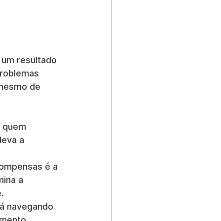
 um resultado 
problemas 
 mesmo de 
u quem 
eva a 
compensas é a 
ina a 
.
tá navegando 
amento, 