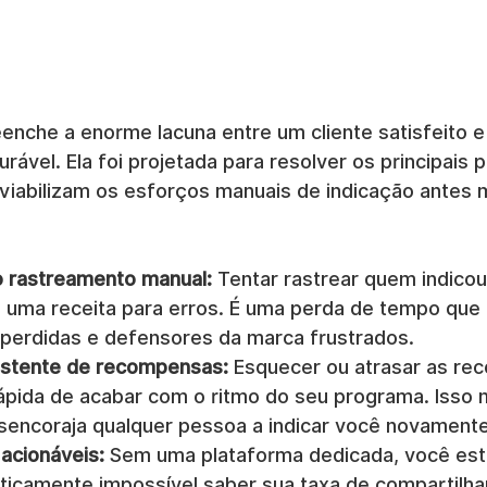
eenche a enorme lacuna entre um cliente satisfeito e
ável. Ela foi projetada para resolver os principais 
nviabilizam os esforços manuais de indicação antes
do rastreamento manual:
 Tentar rastrear quem indico
uma receita para erros. É uma perda de tempo que l
perdidas e defensores da marca frustrados.
istente de recompensas:
 Esquecer ou atrasar as re
ápida de acabar com o ritmo do seu programa. Isso m
sencoraja qualquer pessoa a indicar você novamente
 acionáveis:
 Sem uma plataforma dedicada, você es
aticamente impossível saber sua taxa de compartilh