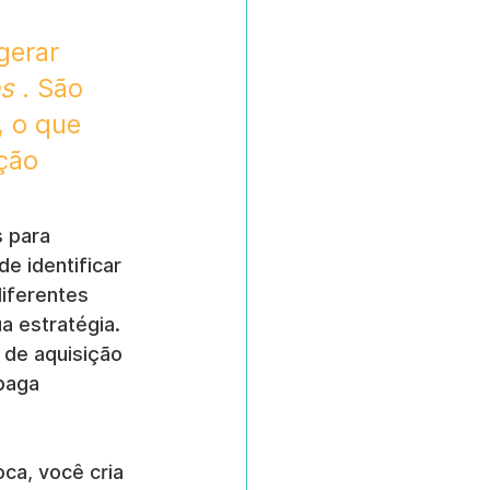
gerar 
s
 . São 
 o que 
ção 
 para 
e identificar 
iferentes 
a estratégia. 
de aquisição 
paga 
ca, você cria 