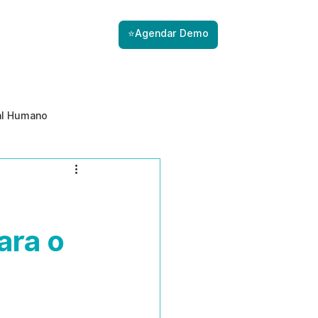
⭐Agendar Demo
al Humano
ade
Gestão de Riscos com IA
Prevenção de ameaças internas
ara o