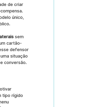
de de criar 
ecompensa. 
odelo único, 
lico.
laterais
 sem 
 um cartão-
 esse defensor 
 uma situação 
de conversão.
tivar 
tipo rígido 
menu 