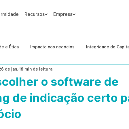
ormidade
Recursos
Empresa
 site.
e e Ética
Impacto nos negócios
Integridade do Capit
26 de jan.
18 min de leitura
nologia
Estudos de caso
Governança
conformid
colher o software de
 Internas
Ética da IA
revenção de ameaças internas
g de indicação certo p
ócio