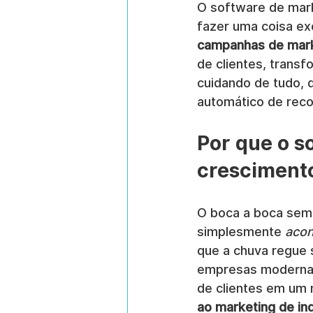
O software de mark
fazer uma coisa e
campanhas de mark
de clientes, transf
cuidando de tudo, 
automático de rec
Por que o s
cresciment
O boca a boca semp
simplesmente 
acon
que a chuva regue s
empresas modernas 
de clientes em um 
ao marketing de in