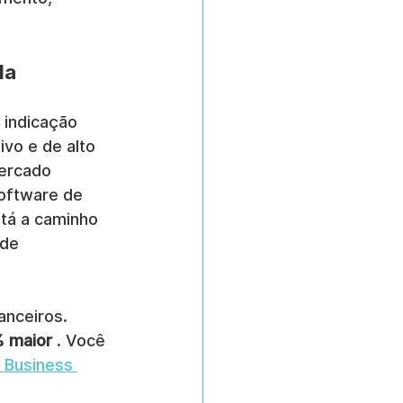
la
 indicação 
vo e de alto 
ercado 
oftware de 
tá a caminho 
de 
anceiros. 
6% maior
 . Você 
 Business 