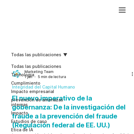
Agregue texto de párrafo. Haga clic en “Editar texto” para actualizar la fuente, el tamaño y más. Para cambiar y reutilizar temas de texto, vaya a Estilos del sitio.
Todas las publicaciones
Todas las publicaciones
Marketing Team
Tecnologia
1 jun
5 min de lectura
Cumplimiento
Integridad del Capital Humano
Impacto empresarial
El nuevo imperativo de la
prevención de amenazas
internas
gobernanza: De la investigación del
Impacto
fraude a la prevención del fraude
Estudios de caso
(Regulación federal de EE. UU.)
Etica de IA