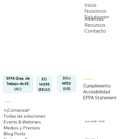
USPTO
Inicio
Nosotros
Solutions
Respaldado por múltiples solicitudes de patente de la USPTO
Alianzas
Recursos
Contacto
Departamento de Trabajo de EEUU
Totalmente alineado con la Regulación EPPA
Alineado:
DOJ
EPPA (Dep. de
EO
Cumplimiento
NFED
Trabajo de EE.
14395
Cumplimiento
(US)
UU.)
(EEUU)
Accesibilidad
EPPA Statement
Descubrir
⭐¡Comenzar!
Todas las soluciones
Events & Webinars
Serie ISO/IEC 27000
Medios y Premios
Blog Posts