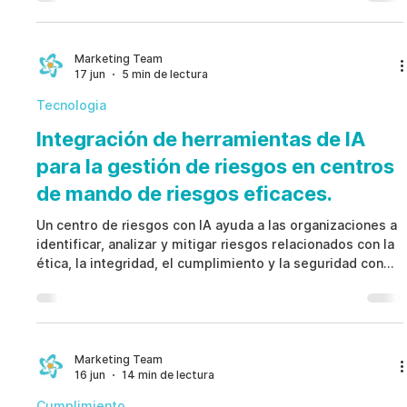
proveedores, conducta laboral y obligaciones
contractuales dentro de un marco de gobernanza
coordinado. Un enfoque maduro mejora la visibilidad, la
responsabilidad, la auditabilidad y la resiliencia
Marketing Team
17 jun
5 min de lectura
operativa, ayudando a proteger contratos y fortalecer la
confianza.
Tecnologia
Integración de herramientas de IA
para la gestión de riesgos en centros
de mando de riesgos eficaces.
Un centro de riesgos con IA ayuda a las organizaciones a
identificar, analizar y mitigar riesgos relacionados con la
ética, la integridad, el cumplimiento y la seguridad con
mayor rapidez y precisión. Al integrar herramientas
impulsadas por inteligencia artificial, las empresas
pueden automatizar el monitoreo, fortalecer el
cumplimiento normativo, aumentar la transparencia y
transformar datos complejos en información accionable
Marketing Team
16 jun
14 min de lectura
para tomar decisiones más rápidas y acertadas.
Cumplimiento