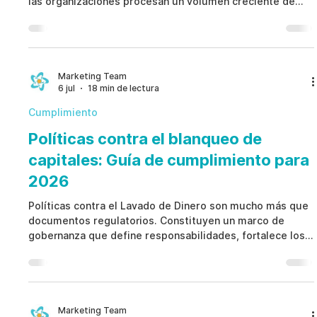
las organizaciones procesan un volumen creciente de
información confidencial de los empleados en Recursos
Humanos, cumplimiento, investigaciones internas,
seguridad y operaciones empresariales. En lugar de
considerar el consentimiento como un formulario que se
firma una sola vez, Gestión Interna del Consentimiento
Marketing Team
6 jul
18 min de lectura
establece un marco integral que conecta las autorizacio
Cumplimiento
Políticas contra el blanqueo de
capitales: Guía de cumplimiento para
2026
Políticas contra el Lavado de Dinero son mucho más que
documentos regulatorios. Constituyen un marco de
gobernanza que define responsabilidades, fortalece los
controles internos y promueve decisiones éticas en toda
la organización. En lugar de depender únicamente de
herramientas tecnológicas o listas de verificación
normativas, Políticas contra el Lavado de Dinero
establecen procesos claros de responsabilidad,
Marketing Team