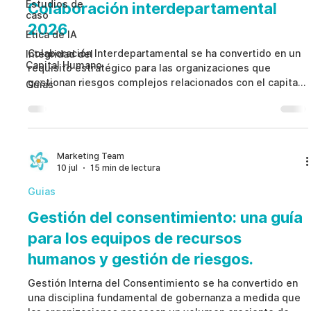
Estudios de
Colaboración interdepartamental
caso
2026
Etica de IA
Colaboración Interdepartamental se ha convertido en un
Integridad del
Capital Humano
requisito estratégico para las organizaciones que
gestionan riesgos complejos relacionados con el capital
Guias
humano, el cumplimiento y la gobernanza corporativa. En
lugar de permitir que Recursos Humanos, Cumplimiento,
Jurídico, Seguridad, Gestión de Riesgos y Auditoría
Interna trabajen de forma aislada, Colaboración
Interdepartamental establece flujos estructurados que
Marketing Team
10 jul
15 min de lectura
conectan señales tempranas de riesgo, mejoran la toma
d
Guias
Gestión del consentimiento: una guía
para los equipos de recursos
humanos y gestión de riesgos.
Gestión Interna del Consentimiento se ha convertido en
una disciplina fundamental de gobernanza a medida que