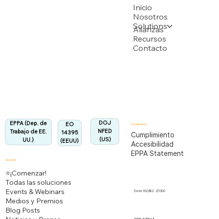
USPTO
Inicio
Nosotros
Solutions
Respaldado por múltiples solicitudes de patente de la USPTO
Alianzas
Recursos
Contacto
Departamento de Trabajo de EEUU
Totalmente alineado con la Regulación EPPA
Alineado:
DOJ
EPPA (Dep. de
EO
Cumplimiento
NFED
Trabajo de EE.
14395
Cumplimiento
(US)
UU.)
(EEUU)
Accesibilidad
EPPA Statement
Descubrir
⭐¡Comenzar!
Todas las soluciones
Events & Webinars
Serie ISO/IEC 27000
Medios y Premios
Blog Posts