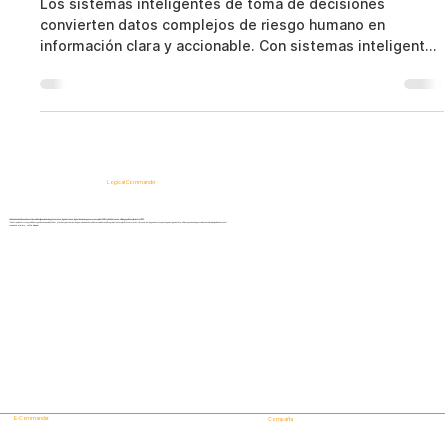
Los sistemas inteligentes de toma de decisiones
convierten datos complejos de riesgo humano en
información clara y accionable. Con sistemas inteligentes
de toma de decisiones basados en IA ética, las
organizaciones detectan amenazas internas, fortalecen
el cumplimiento normativo y toman decisiones
confiables sin vigilancia invasiva.
Logical Commander
Soluciones SaaS basadas en IA para la inteligencia de riesgos humanos, la gobernanza, la gestión de riesgos empresariales (ERM) y la Gobernanza, el Riesgo y el Cumplimiento (GRC).
"Nuestra plataforma ayuda a las organizaciones a identificar, priorizar y abordar los riesgos relacionados con la fuerza laboral, la integridad, el cumplimiento normativo, el fraude, los riesgos internos y los riesgos organizativos, al tiempo que salvaguarda la privacidad y la dignidad humana."
¡Conozca Primero, Actúe Rápido!
E-Commander
Compañía