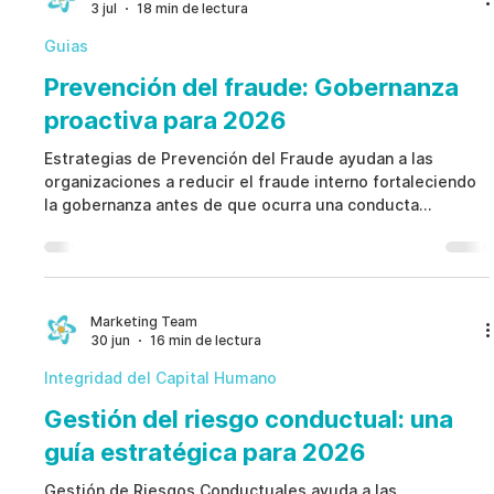
3 jul
18 min de lectura
escalamiento, debida diligencia basada en riesgos y
supervisión co
Guias
Prevención del fraude: Gobernanza
proactiva para 2026
Estrategias de Prevención del Fraude ayudan a las
organizaciones a reducir el fraude interno fortaleciendo
la gobernanza antes de que ocurra una conducta
indebida. En lugar de depender principalmente de
investigaciones después de que se producen las
pérdidas, Estrategias de Prevención del Fraude
promueven una gobernanza proactiva, indicadores éticos
de riesgo, flujos de trabajo estructurados, controles
Marketing Team
30 jun
16 min de lectura
internos y colaboración entre áreas para identificar
vulnerabilidades de f
Integridad del Capital Humano
Gestión del riesgo conductual: una
guía estratégica para 2026
Gestión de Riesgos Conductuales ayuda a las