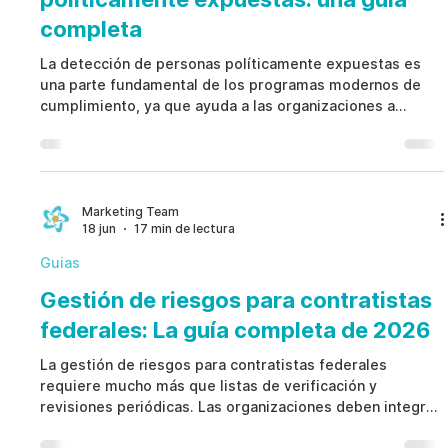
completa
La detección de personas políticamente expuestas es
una parte fundamental de los programas modernos de
cumplimiento, ya que ayuda a las organizaciones a
identificar riesgos de corrupción, soborno e integridad
antes de que se conviertan en problemas regulatorios o
reputacionales. Un enfoque basado en riesgos mejora la
precisión de las coincidencias, reduce los falsos
positivos, fortalece la debida diligencia y genera
Marketing Team
18 jun
17 min de lectura
documentación sólida para respaldar decisiones de
cumplimien
Guias
Gestión de riesgos para contratistas
federales: La guía completa de 2026
La gestión de riesgos para contratistas federales
requiere mucho más que listas de verificación y
revisiones periódicas. Las organizaciones deben integrar
cumplimiento normativo, ciberseguridad, supervisión de