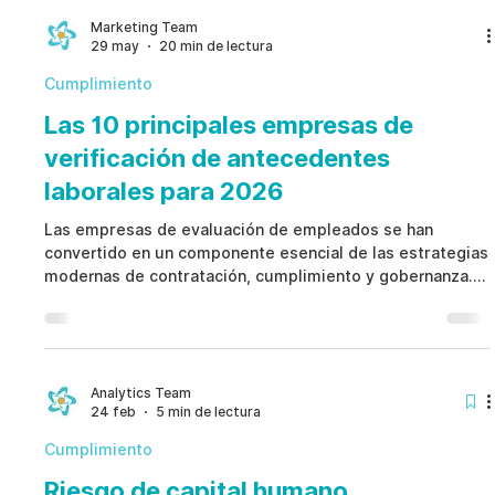
Los procedimientos de evaluación de empleados más
efectivos adoptan un enfoque basado en el ciclo de vida,
Marketing Team
29 may
20 min de lectura
alineando confianza, acceso, gobernanza y gestión
Cumplimiento
Las 10 principales empresas de
verificación de antecedentes
laborales para 2026
Las empresas de evaluación de empleados se han
convertido en un componente esencial de las estrategias
modernas de contratación, cumplimiento y gobernanza.
Aunque los proveedores tradicionales se centran en
verificaciones de antecedentes y validación de
credenciales, las organizaciones actuales necesitan
soluciones más amplias que respalden la gestión
continua de riesgos, la supervisión ética y la integridad
Analytics Team
24 feb
5 min de lectura
de la fuerza laboral. Las mejores empresas de
evaluación de empleado
Cumplimiento
Riesgo de capital humano