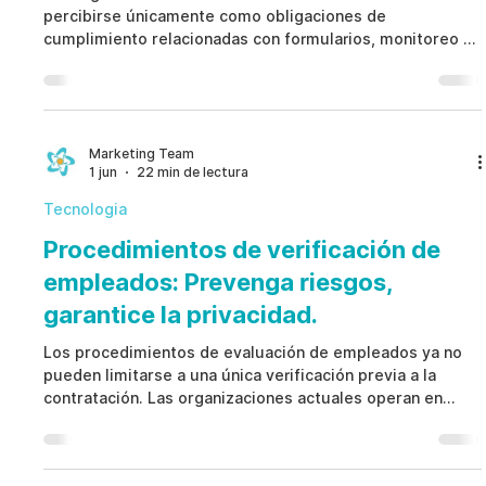
percibirse únicamente como obligaciones de
cumplimiento relacionadas con formularios, monitoreo y
reportes regulatorios. Sin embargo, los programas AML
efectivos tienen un propósito mucho más amplio:
proteger a las organizaciones frente a estructuras de
propiedad ocultas, actividades financieras sospechosas,
controles internos deficientes y errores de juicio. Las
Marketing Team
1 jun
22 min de lectura
regulaciones modernas contra el lavado de dinero
integran la de
Tecnologia
Procedimientos de verificación de
empleados: Prevenga riesgos,
garantice la privacidad.
Los procedimientos de evaluación de empleados ya no
pueden limitarse a una única verificación previa a la
contratación. Las organizaciones actuales operan en
entornos marcados por el trabajo remoto, la movilidad
interna, las exigencias regulatorias, la protección de
datos y los cambios constantes en los niveles de riesgo.