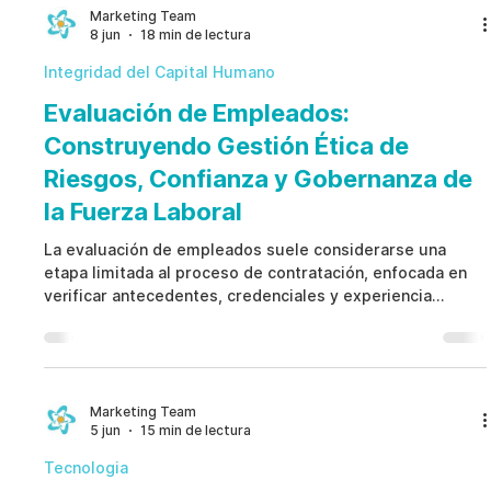
gobernanza, controles débiles, problemas éticos o
Marketing Team
8 jun
18 min de lectura
deficiencias operativas. Una gestión eficaz del riesgo
reputacional se centra en la dete
Integridad del Capital Humano
Evaluación de Empleados:
Construyendo Gestión Ética de
Riesgos, Confianza y Gobernanza de
la Fuerza Laboral
La evaluación de empleados suele considerarse una
etapa limitada al proceso de contratación, enfocada en
verificar antecedentes, credenciales y experiencia
laboral. Sin embargo, las organizaciones modernas
enfrentan riesgos que continúan evolucionando después
de la incorporación inicial, incluyendo cambios de
responsabilidades, ampliación de accesos, conflictos de
interés y desafíos de gobernanza. Una evaluación de
Marketing Team
5 jun
15 min de lectura
empleados eficaz combina verificaciones previas a la
contrata
Tecnologia