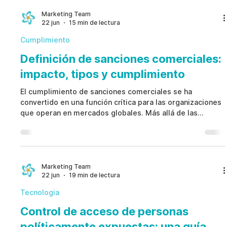
denuncia ética antes de que se presenten reclamaciones
falsas. Una estrategia preventiva fortalece la
Marketing Team
22 jun
15 min de lectura
gobernanza, protege los fondos públicos, respalda el
cumpli
Cumplimiento
Definición de sanciones comerciales:
impacto, tipos y cumplimiento
El cumplimiento de sanciones comerciales se ha
convertido en una función crítica para las organizaciones
que operan en mercados globales. Más allá de las
restricciones legales, las sanciones generan riesgos
operativos, financieros, de adquisiciones y de conducta
que pueden exponer debilidades en los controles
internos. Un programa sólido de cumplimiento de
sanciones comerciales ayuda a cumplir requisitos
Marketing Team
22 jun
19 min de lectura
regulatorios, reducir riesgos de mala conducta,
fortalecer la responsabi
Tecnologia
Control de acceso de personas
políticamente expuestas: una guía