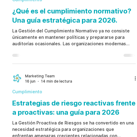
¿Qué es el cumplimiento normativo?
Una guía estratégica para 2026.
La Gestión del Cumplimiento Normativo ya no consiste
únicamente en mantener políticas y prepararse para
auditorías ocasionales. Las organizaciones modernas
deben demostrar que las obligaciones tienen
responsables asignados, que los controles funcionan,
que las evidencias se conservan y que los problemas se
corrigen antes de convertirse en incumplimientos. Una
Gestión del Cumplimiento Normativo eficaz combina
Marketing Team
16 jun
14 min de lectura
gobernanza, monitoreo, rendición de cuentas,
capacitación, remediaci
Cumplimiento
Estrategias de riesgo reactivas frente
a proactivas: una guía para 2026
La Gestión Proactiva de Riesgos se ha convertido en una
necesidad estratégica para organizaciones que
enfrentan amenazas crecientes relacionadas con