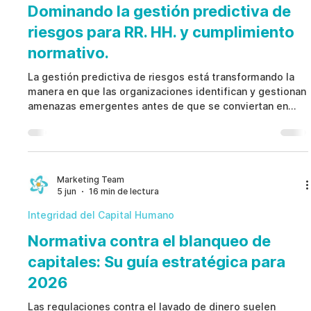
Dominando la gestión predictiva de
riesgos para RR. HH. y cumplimiento
normativo.
La gestión predictiva de riesgos está transformando la
manera en que las organizaciones identifican y gestionan
amenazas emergentes antes de que se conviertan en
investigaciones, pérdidas, incumplimientos o crisis
reputacionales. En lugar de esperar denuncias, auditorías
o daños visibles, la gestión predictiva de riesgos utiliza
indicadores estructurados, controles de gobernanza y
flujos de trabajo documentados para detectar
Marketing Team
5 jun
16 min de lectura
preocupaciones de forma temprana. Cuando se impleme
Integridad del Capital Humano
Normativa contra el blanqueo de
capitales: Su guía estratégica para
2026
Las regulaciones contra el lavado de dinero suelen