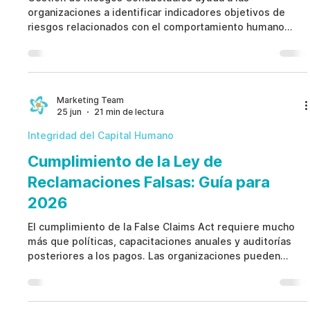
organizaciones a identificar indicadores objetivos de
riesgos relacionados con el comportamiento humano
antes de que evolucionen hacia fraude, mala conducta,
incumplimientos normativos o fallas operativas. En lugar
de depender únicamente de investigaciones reactivas,
Gestión de Riesgos Conductuales fortalece la
gobernanza mediante la detección temprana, flujos de
Marketing Team
25 jun
21 min de lectura
trabajo estructurados, supervisión ética y decisiones
humanas, preserv
Integridad del Capital Humano
Cumplimiento de la Ley de
Reclamaciones Falsas: Guía para
2026
El cumplimiento de la False Claims Act requiere mucho
más que políticas, capacitaciones anuales y auditorías
posteriores a los pagos. Las organizaciones pueden
reducir su exposición legal identificando indicadores
tempranos de riesgo, fortaleciendo los controles
internos, mejorando las investigaciones y fomentando la