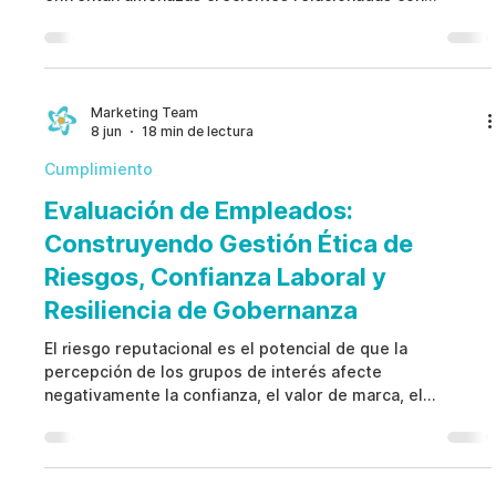
operaciones, ciberseguridad, cumplimiento normativo y
reputación. Mientras los modelos reactivos se enfocan
en contener incidentes después de que ocurren, la
Gestión Proactiva de Riesgos se basa en indicadores
tempranos, controles preventivos, escalamiento
Marketing Team
8 jun
18 min de lectura
estructurado y gobernanza continua. Al identificar
vulnerabilidades antes
Cumplimiento
Evaluación de Empleados:
Construyendo Gestión Ética de
Riesgos, Confianza Laboral y
Resiliencia de Gobernanza
El riesgo reputacional es el potencial de que la
percepción de los grupos de interés afecte
negativamente la confianza, el valor de marca, el
desempeño financiero y la resiliencia de una
organización. Aunque muchas empresas consideran la
reputación un desafío de comunicación, la mayoría de los
eventos reputacionales comienzan con fallas de