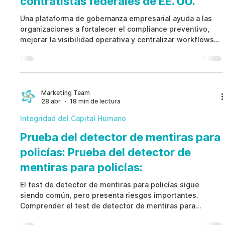
contratistas federales de EE. UU.
Una plataforma de gobernanza empresarial ayuda a las
organizaciones a fortalecer el compliance preventivo,
mejorar la visibilidad operativa y centralizar workflows
de gobernanza entre recursos humanos, compliance,
seguridad, legal y gestión de riesgos. Una plataforma de
gobernanza empresarial moderna ofrece supervisión
ética, preparación para auditorías e inteligencia
preventiva de riesgos.
Marketing Team
28 abr
18 min de lectura
Integridad del Capital Humano
Prueba del detector de mentiras para
policías: Prueba del detector de
mentiras para policías:
El test de detector de mentiras para policías sigue
siendo común, pero presenta riesgos importantes.
Comprender el test de detector de mentiras para
policías permite adoptar modelos de prevención ética