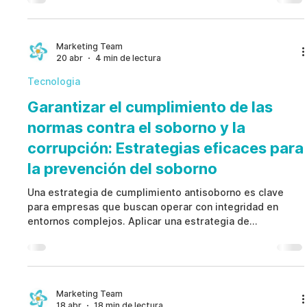
más sólidos, mejorando decisiones y reduciendo
exposición legal.
Marketing Team
20 abr
4 min de lectura
Tecnologia
Garantizar el cumplimiento de las
normas contra el soborno y la
corrupción: Estrategias eficaces para
la prevención del soborno
Una estrategia de cumplimiento antisoborno es clave
para empresas que buscan operar con integridad en
entornos complejos. Aplicar una estrategia de
cumplimiento antisoborno permite prevenir la corrupción,
proteger la reputación y garantizar el cumplimiento
normativo, fortaleciendo una cultura organizacional ética
y sostenible.
Marketing Team
18 abr
18 min de lectura