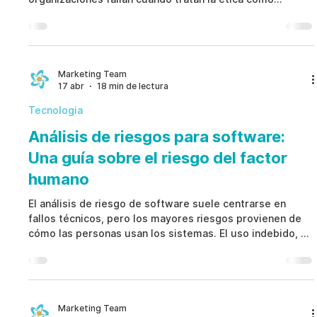
documentación. Un programa moderno de integridad y
ética utiliza señales tempranas, workflows
estructurados y gobernanza integrada para prevenir
problemas antes de que escalen.
Marketing Team
17 abr
18 min de lectura
Tecnologia
Análisis de riesgos para software:
Una guía sobre el riesgo del factor
humano
El análisis de riesgo de software suele centrarse en
fallos técnicos, pero los mayores riesgos provienen de
cómo las personas usan los sistemas. El uso indebido, el
acceso incorrecto y las fallas de proceso generan
exposición que los controles técnicos no pueden
resolver. Un análisis de riesgo de software moderno
debe incluir el factor humano, detección ética y
gobernanza.
Marketing Team