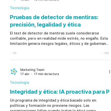
Tecnologia
Pruebas de detector de mentiras:
precisión, legalidad y ética
El test de detector de mentiras suele considerarse
confiable, pero en realidad mide estrés, no engaño. Esta
limitación genera riesgos legales, éticos y de gobernanza
en las empresas. Las organizaciones modernas deben
reemplazar el test de detector de mentiras por modelos
de prevención ética basados en señales estructuradas y
revisión humana.
Marketing Team
17 abr
17 min de lectura
Tecnologia
Integridad y ética: IA proactiva para P
Un programa de integridad y ética basado solo en
políticas y formación no previene riesgos. Las
organizaciones fallan cuando tratan la ética como