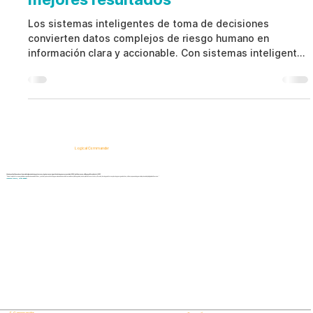
Los sistemas inteligentes de toma de decisiones
convierten datos complejos de riesgo humano en
información clara y accionable. Con sistemas inteligentes
de toma de decisiones basados en IA ética, las
organizaciones detectan amenazas internas, fortalecen
el cumplimiento normativo y toman decisiones
confiables sin vigilancia invasiva.
Logical Commander
Soluciones SaaS basadas en IA para la inteligencia de riesgos humanos, la gobernanza, la gestión de riesgos empresariales (ERM) y la Gobernanza, el Riesgo y el Cumplimiento (GRC).
"Nuestra plataforma ayuda a las organizaciones a identificar, priorizar y abordar los riesgos relacionados con la fuerza laboral, la integridad, el cumplimiento normativo, el fraude, los riesgos internos y los riesgos organizativos, al tiempo que salvaguarda la privacidad y la dignidad humana."
¡Conozca Primero, Actúe Rápido!