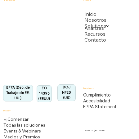
E-Commander
Compañía
USPTO
Inicio
Nosotros
Solutions
Respaldado por múltiples solicitudes de patente de la USPTO
Alianzas
Recursos
Contacto
Departamento de Trabajo de EEUU
Totalmente alineado con la Regulación EPPA
Alineado:
DOJ
EPPA (Dep. de
EO
Cumplimiento
NFED
Trabajo de EE.
14395
Cumplimiento
(US)
UU.)
(EEUU)
Accesibilidad
EPPA Statement
Descubrir
⭐¡Comenzar!
Todas las soluciones
Events & Webinars
Serie ISO/IEC 27000
Medios y Premios