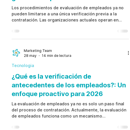
Los procedimientos de evaluación de empleados ya no
pueden limitarse a una única verificación previa a la
contratación. Las organizaciones actuales operan en
entornos marcados por el trabajo remoto, la movilidad
interna, las exigencias regulatorias, la protección de
datos y los cambios constantes en los niveles de riesgo.
Los procedimientos de evaluación de empleados más
efectivos adoptan un enfoque basado en el ciclo de vida,
Marketing Team
28 may
14 min de lectura
alineando confianza, acceso, gobernanza y gestión
Tecnologia
¿Qué es la verificación de
antecedentes de los empleados?: Un
enfoque proactivo para 2026
La evaluación de empleados ya no es solo un paso final
del proceso de contratación. Actualmente, la evaluación
de empleados funciona como un mecanismo
estructurado de gestión de riesgos que verifica
identidad, experiencia, credenciales y requisitos de