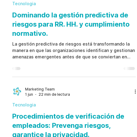
vulnerabilidades antes
Tecnologia
Dominando la gestión predictiva de
riesgos para RR. HH. y cumplimiento
normativo.
La gestión predictiva de riesgos está transformando la
manera en que las organizaciones identifican y gestionan
amenazas emergentes antes de que se conviertan en
investigaciones, pérdidas, incumplimientos o crisis
reputacionales. En lugar de esperar denuncias, auditorías
o daños visibles, la gestión predictiva de riesgos utiliza
indicadores estructurados, controles de gobernanza y
flujos de trabajo documentados para detectar
Marketing Team
1 jun
22 min de lectura
preocupaciones de forma temprana. Cuando se impleme
Tecnologia
Procedimientos de verificación de
empleados: Prevenga riesgos,
garantice la privacidad.