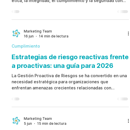
ética, la integridad, el cumplimiento y la seguridad con
mayor rapidez y precisión. Al integrar herramientas
impulsadas por inteligencia artificial, las empresas
pueden automatizar el monitoreo, fortalecer el
cumplimiento normativo, aumentar la transparencia y
transformar datos complejos en información accionable
Marketing Team
16 jun
14 min de lectura
para tomar decisiones más rápidas y acertadas.
Cumplimiento
Estrategias de riesgo reactivas frente
a proactivas: una guía para 2026
La Gestión Proactiva de Riesgos se ha convertido en una
necesidad estratégica para organizaciones que
enfrentan amenazas crecientes relacionadas con
operaciones, ciberseguridad, cumplimiento normativo y
reputación. Mientras los modelos reactivos se enfocan
en contener incidentes después de que ocurren, la
Gestión Proactiva de Riesgos se basa en indicadores
tempranos, controles preventivos, escalamiento
Marketing Team
5 jun
15 min de lectura
estructurado y gobernanza continua. Al identificar