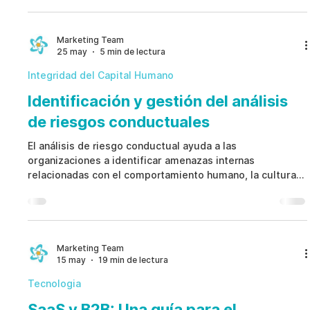
confianza asociados al puesto. Aplicada de forma
consistente, ayuda a prevenir fraudes, fortalecer el
cumplimiento y proteger activos críticos.
Marketing Team
25 may
5 min de lectura
Integridad del Capital Humano
Identificación y gestión del análisis
de riesgos conductuales
El análisis de riesgo conductual ayuda a las
organizaciones a identificar amenazas internas
relacionadas con el comportamiento humano, la cultura
laboral y los patrones de decisión. Mediante inteligencia
artificial, monitoreo de cumplimiento y supervisión ética,
el análisis de riesgo conductual fortalece la integridad
corporativa y mejora la gestión preventiva de riesgos en
recursos humanos, seguridad y compliance.
Marketing Team
15 may
19 min de lectura
Tecnologia
SaaS y B2B: Una guía para el