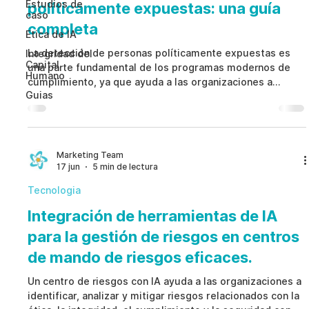
Estudios de
políticamente expuestas: una guía
caso
completa
Etica de IA
La detección de personas políticamente expuestas es
Integridad del
Capital
una parte fundamental de los programas modernos de
Humano
cumplimiento, ya que ayuda a las organizaciones a
Guias
identificar riesgos de corrupción, soborno e integridad
antes de que se conviertan en problemas regulatorios o
reputacionales. Un enfoque basado en riesgos mejora la
precisión de las coincidencias, reduce los falsos
positivos, fortalece la debida diligencia y genera
Marketing Team
17 jun
5 min de lectura
documentación sólida para respaldar decisiones de
cumplimien
Tecnologia
Integración de herramientas de IA
para la gestión de riesgos en centros
de mando de riesgos eficaces.
Un centro de riesgos con IA ayuda a las organizaciones a
identificar, analizar y mitigar riesgos relacionados con la