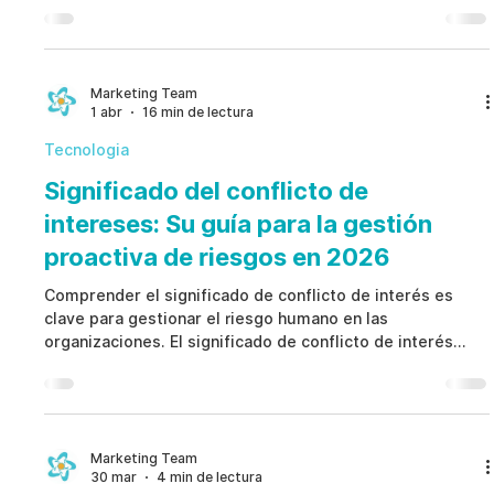
decisiones profesionales. Comprender la definición de
conflicto de intereses permite prevenir pérdidas
financieras, riesgos legales y daños reputacionales.
Marketing Team
1 abr
16 min de lectura
Tecnologia
Significado del conflicto de
intereses: Su guía para la gestión
proactiva de riesgos en 2026
Comprender el significado de conflicto de interés es
clave para gestionar el riesgo humano en las
organizaciones. El significado de conflicto de interés
impacta directamente la toma de decisiones, la
gobernanza y los resultados financieros. Un enfoque
proactivo permite prevenir fraudes, proteger la
reputación y fortalecer la integridad empresarial.
Marketing Team
30 mar
4 min de lectura