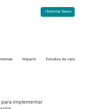
⭐Solicitar Demo
nternas
Impacto
Estudios de caso
s para implementar
esgos,