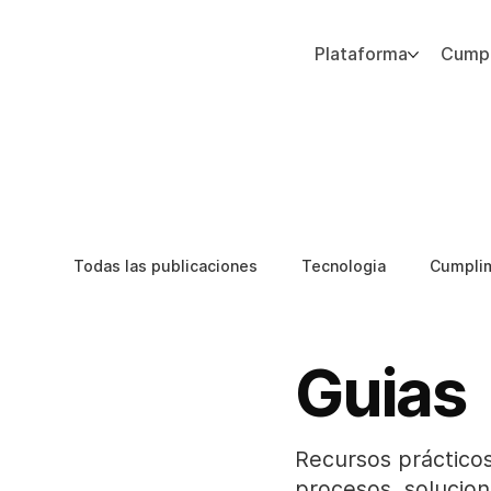
Plataforma
Cumpl
Agregue texto de párrafo. Haga clic en “Editar texto” para actualizar la fuente, el tamaño y más. Para cambiar y reutilizar temas de texto, vaya a Estilos del sitio.
Todas las publicaciones
Tecnologia
Cumpli
Etica de IA
Integridad del Capital Humano
Guias
Recursos prácticos
procesos, solucion