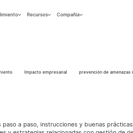
imiento
Recursos
Compañía
miento
Impacto empresarial
prevención de amenazas i
Guias
 paso a paso, instrucciones y buenas práctica
es y estrategias relacionadas con gestión de ri