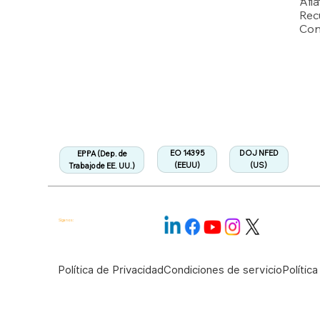
Ali
Rec
Con
Respaldado por múltiples solicitudes de patente de la USPTO
Departamento de Trabajo de EEUU
Totalmente alineado con la Regulación EPPA
Alineado:
EO 14395
DOJ NFED
EPPA (Dep. de
(EEUU)
(US)
Trabajo de EE. UU.)
Síganos:
Política de Privacidad
Condiciones de servicio
Polític