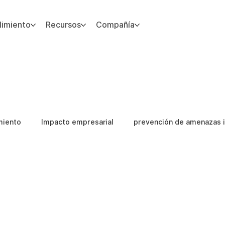
imiento
Recursos
Compañía
miento
Impacto empresarial
prevención de amenazas i
Guias