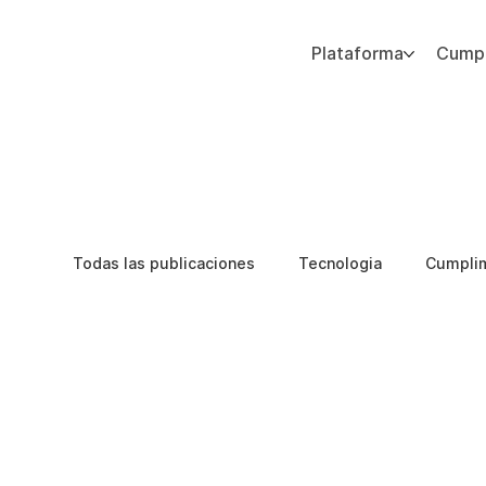
Plataforma
Cumpl
Agregue texto de párrafo. Haga clic en “Editar texto” para actualizar la fuente, el tamaño y más. Para cambiar y reutilizar temas de texto, vaya a Estilos del sitio.
Todas las publicaciones
Tecnologia
Cumpli
Etica de IA
Integridad del Capital Humano