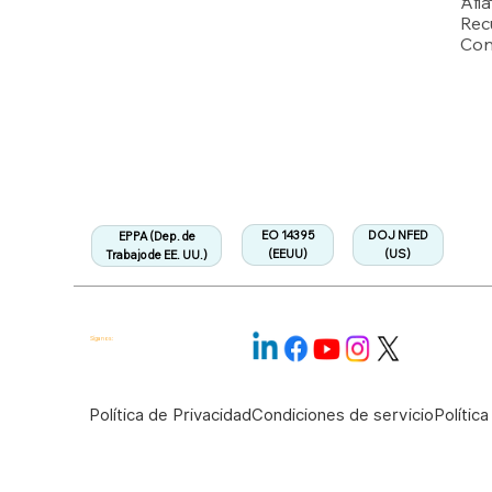
Ali
Rec
Con
Respaldado por múltiples solicitudes de patente de la USPTO
Departamento de Trabajo de EEUU
Totalmente alineado con la Regulación EPPA
Alineado:
EO 14395
DOJ NFED
EPPA (Dep. de
(EEUU)
(US)
Trabajo de EE. UU.)
Síganos:
Política de Privacidad
Condiciones de servicio
Polític