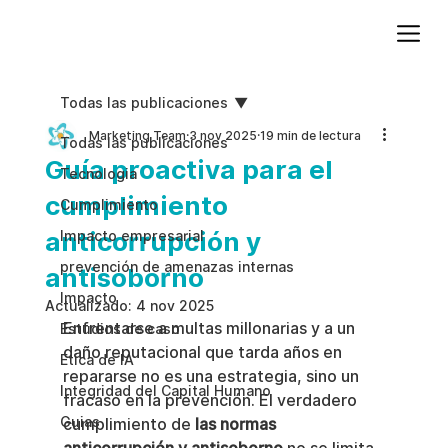
Agregue texto de párrafo. Haga clic en “Editar texto” para actualizar la fuente, el tamaño y más. Para cambiar y reutilizar temas de texto, vaya a Estilos del sitio.
Todas las publicaciones
Marketing Team
3 nov 2025
19 min de lectura
Todas las publicaciones
Guía proactiva para el
Tecnologia
cumplimiento
Cumplimiento
anticorrupción y
Impacto empresarial
prevención de amenazas internas
antisoborno
Impacto
Actualizado:
4 nov 2025
Enfrentarse a multas millonarias y a un 
Estudios de caso
daño reputacional que tarda años en 
Etica de IA
repararse no es una estrategia, sino un 
Integridad del Capital Humano
fracaso en la prevención. El verdadero 
Guias
cumplimiento de 
las normas 