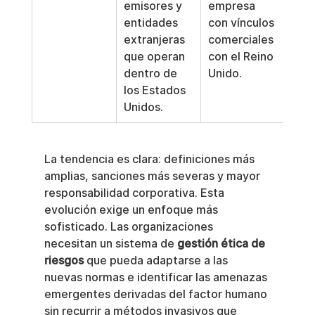
emisores y 
empresa 
unif
entidades 
con vínculos 
toda
extranjeras 
comerciales 
Unió
que operan 
con el Reino 
Eur
dentro de 
Unido.
los Estados 
Unidos.
La tendencia es clara: definiciones más 
amplias, sanciones más severas y mayor 
responsabilidad corporativa. Esta 
evolución exige un enfoque más 
sofisticado. Las organizaciones 
necesitan un sistema de 
gestión ética de 
riesgos
 que pueda adaptarse a las 
nuevas normas e identificar las amenazas 
emergentes derivadas del factor humano 
sin recurrir a métodos invasivos que 