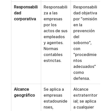
Responsabili
Responsabili
Responsabili
Esta
dad 
za a las 
dad objetiva 
resp
corporativa
empresas 
por "omisión 
dad 
por los 
en la 
de l
actos de sus 
prevención 
emp
empleados 
del 
en t
y agentes. 
soborno", 
UE, 
Normas 
con 
mult
contables 
"procedimie
vinc
estrictas.
ntos 
la 
adecuados" 
fact
como 
glob
defensa.
Alcance 
Se aplica a 
Alcance 
Su o
geográfico
empresas 
extraterritor
es c
estadounide
ial; se aplica 
está
nses, 
a cualquier 
apli