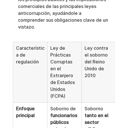
comerciales de las principales leyes 
anticorrupción, ayudándole a 
comprender sus obligaciones clave de un 
vistazo.
Característic
Ley de 
Ley contra 
Dire
a de 
Prácticas 
el soborno 
eme
regulación
Corruptas 
del Reino 
de l
en el 
Unido de 
cont
Extranjero 
2010
cor
de Estados 
Unidos 
(FCPA)
Enfoque 
Soborno de 
Soborno 
Arm
principal
funcionarios 
tanto en el 
las 
públicos 
sector 
anti