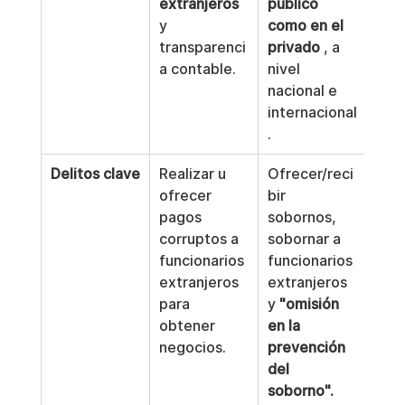
extranjeros
público 
ón e
y 
como en el 
Est
transparenci
privado
 , a 
mie
a contable.
nivel 
de l
nacional e 
internacional
.
Delitos clave
Realizar u 
Ofrecer/reci
Ampl
ofrecer 
bir 
defi
pagos 
sobornos, 
de s
corruptos a 
sobornar a 
aba
funcionarios 
funcionarios 
tant
extranjeros 
extranjeros 
corr
para 
y 
"omisión 
act
obtener 
en la 
la p
negocios.
prevención 
del 
soborno".