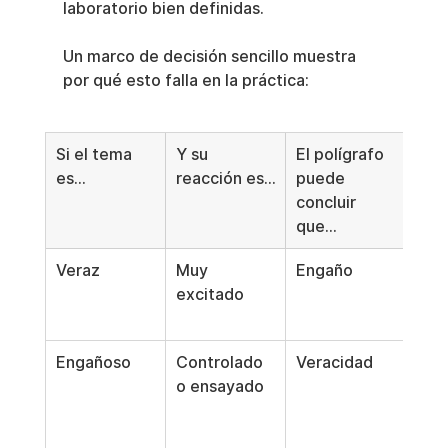
laboratorio bien definidas.
Un marco de decisión sencillo muestra 
por qué esto falla en la práctica:
Si el tema 
Y su 
El polígrafo 
Pero
es...
reacción es...
puede 
ver
concluir 
razó
que...
ser..
Veraz
Muy 
Engaño
Ansi
excitado
mie
humi
Engañoso
Controlado 
Veracidad
Con
o ensayado
das 
dis
nto 