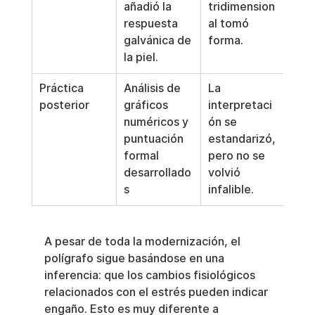
añadió la 
tridimension
respuesta 
al tomó 
galvánica de 
forma.
la piel.
Práctica 
Análisis de 
La 
posterior
gráficos 
interpretaci
numéricos y 
ón se 
puntuación 
estandarizó, 
formal 
pero no se 
desarrollado
volvió 
s
infalible.
A pesar de toda la modernización, el 
polígrafo sigue basándose en una 
inferencia: que los cambios fisiológicos 
relacionados con el estrés pueden indicar 
engaño. Esto es muy diferente a 