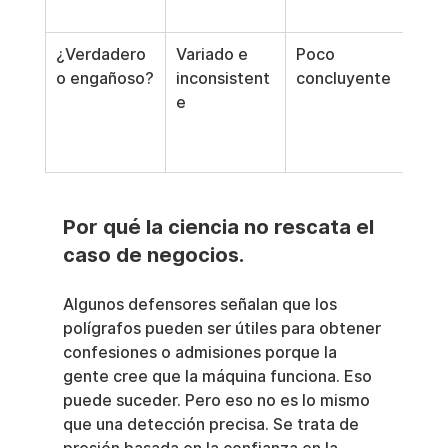
emo
¿Verdadero 
Variado e 
Poco 
Ruid
o engañoso?
inconsistent
concluyente
seña
e
defi
cond
ines
Por qué la ciencia no rescata el 
caso de negocios.
Algunos defensores señalan que los 
polígrafos pueden ser útiles para obtener 
confesiones o admisiones porque la 
gente cree que la máquina funciona. Eso 
puede suceder. Pero eso no es lo mismo 
que una detección precisa. Se trata de 