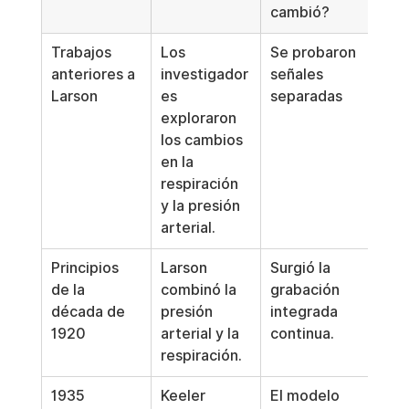
cambió?
Trabajos 
Los 
Se probaron 
anteriores a 
investigador
señales 
Larson
es 
separadas
exploraron 
los cambios 
en la 
respiración 
y la presión 
arterial.
Principios 
Larson 
Surgió la 
de la 
combinó la 
grabación 
década de 
presión 
integrada 
1920
arterial y la 
continua.
respiración.
1935
Keeler 
El modelo 