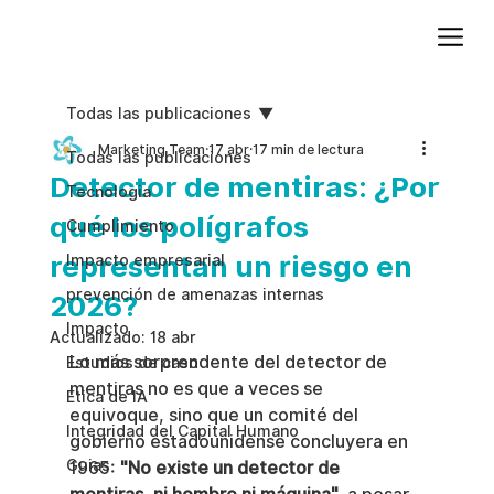
Agregue texto de párrafo. Haga clic en “Editar texto” para actualizar la fuente, el tamaño y más. Para cambiar y reutilizar temas de texto, vaya a Estilos del sitio.
Todas las publicaciones
Marketing Team
17 abr
17 min de lectura
Todas las publicaciones
Detector de mentiras: ¿Por
Tecnologia
qué los polígrafos
Cumplimiento
representan un riesgo en
Impacto empresarial
prevención de amenazas internas
2026?
Impacto
Actualizado:
18 abr
Lo más sorprendente del detector de 
Estudios de caso
mentiras no es que a veces se 
Etica de IA
equivoque, sino que un comité del 
Integridad del Capital Humano
gobierno estadounidense concluyera en 
Guias
1965: 
"No existe un detector de 