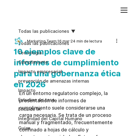
Agregue texto de párrafo. Haga clic en “Editar texto” para actualizar la fuente, el tamaño y más. Para cambiar y reutilizar temas de texto, vaya a Estilos del sitio.
Todas las publicaciones
Marketing Team
16 mar
24 min de lectura
Todas las publicaciones
10 ejemplos clave de
Tecnologia
informes de cumplimiento
Cumplimiento
para una gobernanza ética
Impacto empresarial
prevención de amenazas internas
en 2026
Impacto
En un entorno regulatorio complejo, la 
Estudios de caso
presentación de informes de 
cumplimiento suele considerarse una 
Etica de IA
carga necesaria. Se trata de un proceso 
Integridad del Capital Humano
manual y fragmentado, frecuentemente 
Guias
confinado a hojas de cálculo y 