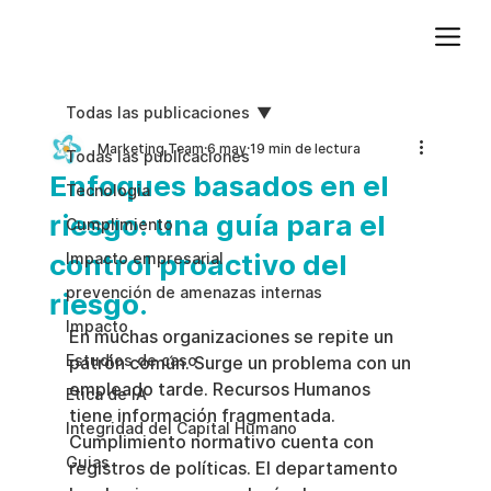
Agregue texto de párrafo. Haga clic en “Editar texto” para actualizar la fuente, el tamaño y más. Para cambiar y reutilizar temas de texto, vaya a Estilos del sitio.
Todas las publicaciones
Marketing Team
6 may
19 min de lectura
Todas las publicaciones
Enfoques basados en el
Tecnologia
riesgo: una guía para el
Cumplimiento
control proactivo del
Impacto empresarial
prevención de amenazas internas
riesgo.
Impacto
En muchas organizaciones se repite un 
Estudios de caso
patrón común. Surge un problema con un 
empleado tarde. Recursos Humanos 
Etica de IA
tiene información fragmentada. 
Integridad del Capital Humano
Cumplimiento normativo cuenta con 
Guias
registros de políticas. El departamento 