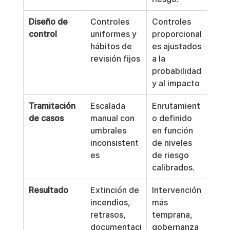
Diseño de 
Controles 
Controles 
control
uniformes y 
proporcional
hábitos de 
es ajustados 
revisión fijos
a la 
probabilidad 
y al impacto
Tramitación 
Escalada 
Enrutamient
de casos
manual con 
o definido 
umbrales 
en función 
inconsistent
de niveles 
es
de riesgo 
calibrados.
Resultado
Extinción de 
Intervención 
incendios, 
más 
retrasos, 
temprana, 
documentaci
gobernanza 