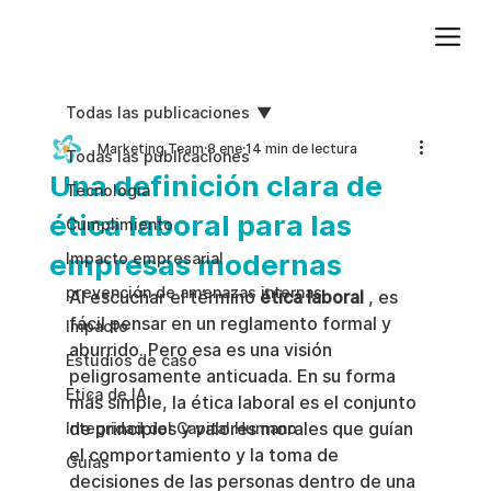
Agregue texto de párrafo. Haga clic en “Editar texto” para actualizar la fuente, el tamaño y más. Para cambiar y reutilizar temas de texto, vaya a Estilos del sitio.
Todas las publicaciones
Marketing Team
8 ene
14 min de lectura
Todas las publicaciones
Una definición clara de
Tecnologia
ética laboral para las
Cumplimiento
empresas modernas
Impacto empresarial
prevención de amenazas internas
Al escuchar el término 
ética laboral
 , es 
fácil pensar en un reglamento formal y 
Impacto
aburrido. Pero esa es una visión 
Estudios de caso
peligrosamente anticuada. En su forma 
Etica de IA
más simple, la ética laboral es el conjunto 
de principios y valores morales que guían 
Integridad del Capital Humano
el comportamiento y la toma de 
Guias
decisiones de las personas dentro de una 