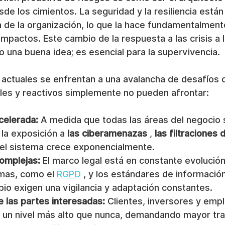
sde los cimientos. La seguridad y la resiliencia están
a de la organización, lo que la hace fundamentalment
 impactos. Este cambio de la respuesta a las crisis a 
 una buena idea; es esencial para la supervivencia.
 actuales se enfrentan a una avalancha de desafíos q
les y reactivos simplemente no pueden afrontar:
acelerada:
 A medida que todas las áreas del negocio s
 la exposición a 
las ciberamenazas
 , 
las filtraciones
 del sistema crece exponencialmente.
omplejas:
 El marco legal está en constante evolució
rmas, como el 
RGPD
 , y los estándares de información
io exigen una vigilancia y adaptación constantes.
e las partes interesadas:
 Clientes, inversores y emp
 un nivel más alto que nunca, demandando mayor tra