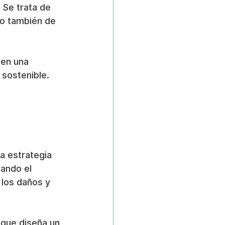
 Se trata de 
ro también de 
 en una 
 sostenible.
 estrategia 
uando el 
 los daños y 
 que diseña un 