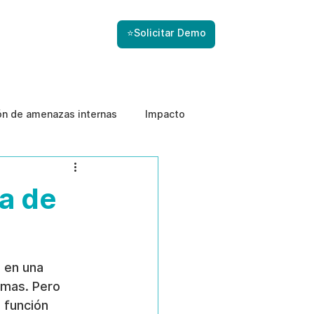
⭐Solicitar Demo
ón de amenazas internas
Impacto
va de
a en una 
emas. Pero 
 función 