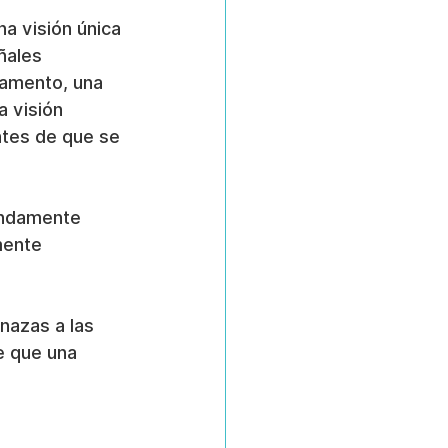
a visión única 
ñales 
amento, una 
 visión 
ntes de que se 
undamente 
mente 
nazas a las 
e que una 