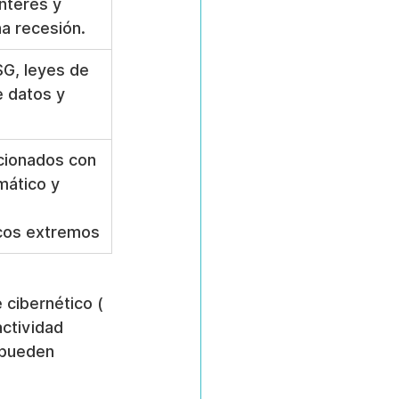
interés y 
a recesión.
SG, leyes de 
e datos y 
cionados con 
mático y 
cos extremos
 cibernético ( 
ctividad 
 pueden 