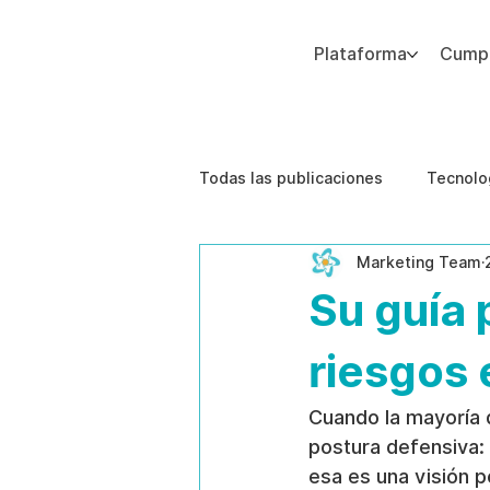
Plataforma
Cumpl
Agregue texto de párrafo. Haga clic en “Editar texto” para actualizar la fuente, el tamaño y más. Para cambiar y reutilizar temas de texto, vaya a Estilos del sitio.
Todas las publicaciones
Tecnolo
Marketing Team
Estudios de caso
Etica de 
Su guía 
riesgos
Cuando la mayoría d
postura defensiva: 
esa es una visión p