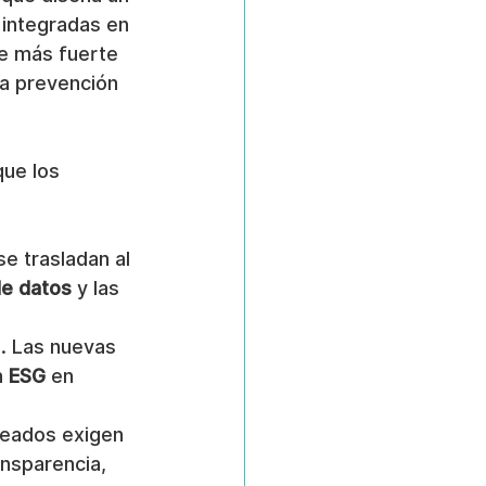
 integradas en 
e más fuerte 
la prevención 
ue los 
e trasladan al 
 de datos
 y las 
n. Las nuevas 
 
ESG
 en 
leados exigen 
nsparencia, 