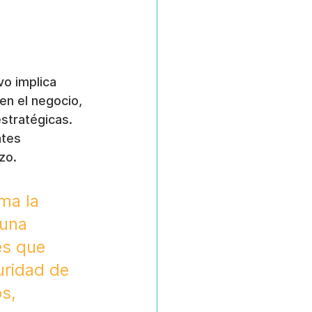
o implica 
n el negocio, 
stratégicas. 
ntes 
zo.
ma la 
 una 
es que 
uridad de 
s, 