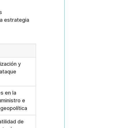
s 
a estrategia 
ización y 
ataque 
s en la 
ministro e 
 geopolítica
atilidad de 