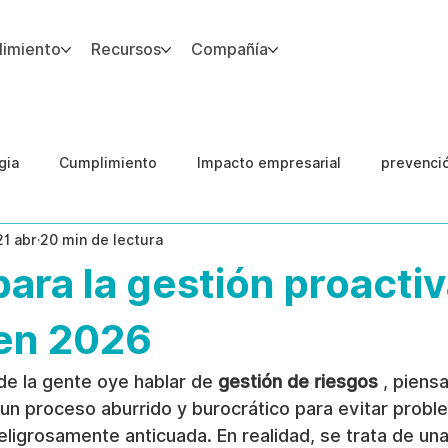
imiento
Recursos
Compañía
gia
Cumplimiento
Impacto empresarial
prevenci
21 abr
20 min de lectura
IA
Integridad del Capital Humano
Guias
para la gestión proacti
 en 2026
e la gente oye hablar de 
gestión de riesgos
 , piens
un proceso aburrido y burocrático para evitar probl
eligrosamente anticuada. En realidad, se trata de una