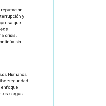
 reputación 
terrupción y 
mpresa que 
uede 
 crisis, 
ntinúa sin 
ursos Humanos 
ciberseguridad 
e enfoque 
ntos ciegos 