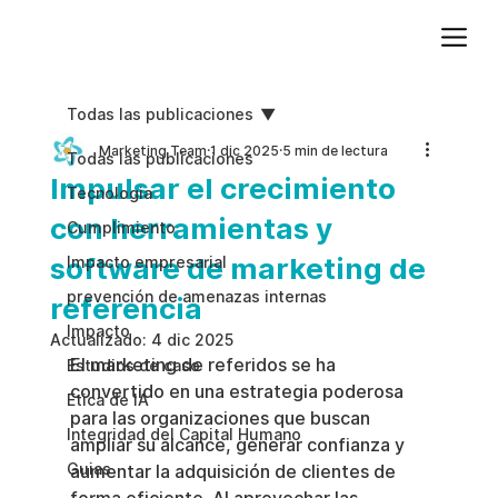
Agregue texto de párrafo. Haga clic en “Editar texto” para actualizar la fuente, el tamaño y más. Para cambiar y reutilizar temas de texto, vaya a Estilos del sitio.
Todas las publicaciones
Marketing Team
1 dic 2025
5 min de lectura
Todas las publicaciones
Impulsar el crecimiento
Tecnologia
con herramientas y
Cumplimiento
software de marketing de
Impacto empresarial
prevención de amenazas internas
referencia
Impacto
Actualizado:
4 dic 2025
El marketing de referidos se ha 
Estudios de caso
convertido en una estrategia poderosa 
Etica de IA
para las organizaciones que buscan 
Integridad del Capital Humano
ampliar su alcance, generar confianza y 
Guias
aumentar la adquisición de clientes de 