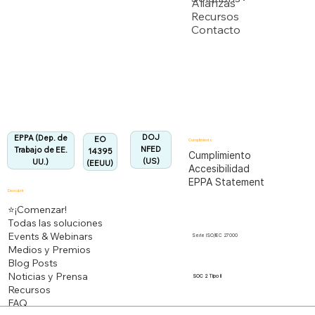
Alianzas
Recursos
Contacto
Departamento de Trabajo de EEUU
Totalmente alineado con la Regulación EPPA
Alineado:
DOJ
EPPA (Dep. de
EO
Cumplimiento
NFED
Trabajo de EE.
14395
Cumplimiento
(US)
UU.)
(EEUU)
Accesibilidad
EPPA Statement
Descubrir
⭐¡Comenzar!
Todas las soluciones
Events & Webinars
Serie ISO/IEC 27000
Medios y Premios
Blog Posts
Noticias y Prensa
SOC 2 Tipo II
Recursos
FAQ