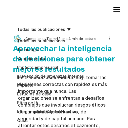
Agregue texto de párrafo. Haga clic en “Editar texto” para actualizar la fuente, el tamaño y más. Para cambiar y reutilizar temas de texto, vaya a Estilos del sitio.
Todas las publicaciones
Compliance Team
13 ene
4 min de lectura
Todas las publicaciones
Aprovechar la inteligencia
Tecnologia
de decisiones para obtener
Cumplimiento
mejores resultados
Impacto empresarial
prevención de amenazas internas
En el mundo acelerado de hoy, tomar las 
decisiones correctas con rapidez es más 
Impacto
importante que nunca. Las 
Estudios de caso
organizaciones se enfrentan a desafíos 
Etica de IA
complejos que involucran riesgos éticos, 
de cumplimiento normativo, de 
Integridad del Capital Humano
seguridad y de capital humano. Para 
Guias
afrontar estos desafíos eficazmente, 