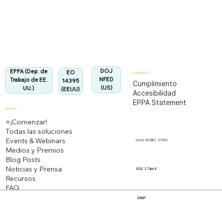
Totalmente alineado con la Regulación EPPA
Alineado:
DOJ
EPPA (Dep. de
EO
Cumplimiento
NFED
Trabajo de EE.
14395
Cumplimiento
(US)
UU.)
(EEUU)
Accesibilidad
EPPA Statement
Descubrir
⭐¡Comenzar!
Todas las soluciones
Events & Webinars
Serie ISO/IEC 27000
Medios y Premios
Blog Posts
Noticias y Prensa
SOC 2 Tipo II
Recursos
FAQ
GRDP