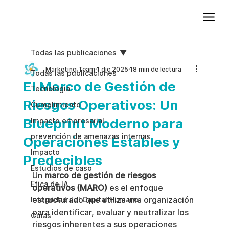
Agregue texto de párrafo. Haga clic en “Editar texto” para actualizar la fuente, el tamaño y más. Para cambiar y reutilizar temas de texto, vaya a Estilos del sitio.
Todas las publicaciones
Marketing Team
1 dic 2025
18 min de lectura
Todas las publicaciones
El Marco de Gestión de
Tecnologia
Riesgos Operativos: Un
Cumplimiento
Blueprint Moderno para
Impacto empresarial
prevención de amenazas internas
Operaciones Estables y
Impacto
Predecibles
Estudios de caso
Un 
marco de gestión de riesgos 
Etica de IA
operativos (MARO)
 es el enfoque 
estructurado que utiliza una organización 
Integridad del Capital Humano
para identificar, evaluar y neutralizar los 
Guias
riesgos inherentes a sus operaciones 