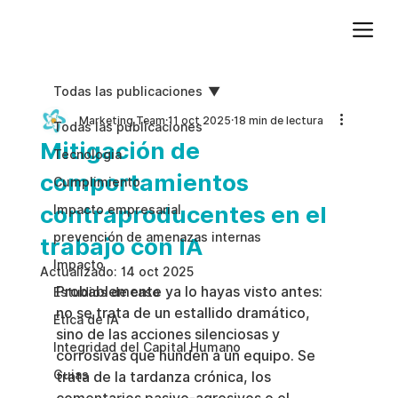
Agregue texto de párrafo. Haga clic en “Editar texto” para actualizar la fuente, el tamaño y más. Para cambiar y reutilizar temas de texto, vaya a Estilos del sitio.
Todas las publicaciones
Marketing Team
11 oct 2025
18 min de lectura
Todas las publicaciones
Mitigación de
Tecnologia
comportamientos
Cumplimiento
contraproducentes en el
Impacto empresarial
prevención de amenazas internas
trabajo con IA
Impacto
Actualizado:
14 oct 2025
Probablemente ya lo hayas visto antes: 
Estudios de caso
no se trata de un estallido dramático, 
Etica de IA
sino de las acciones silenciosas y 
Integridad del Capital Humano
corrosivas que hunden a un equipo. Se 
Guias
trata de la tardanza crónica, los 