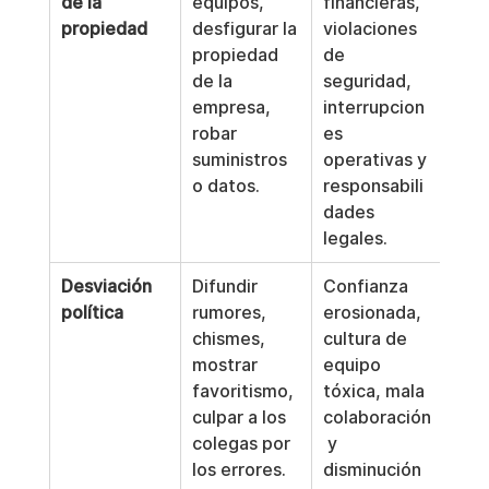
de la 
equipos, 
financieras, 
propiedad
desfigurar la 
violaciones 
propiedad 
de 
de la 
seguridad, 
empresa, 
interrupcion
robar 
es 
suministros 
operativas y 
o datos.
responsabili
dades 
legales.
Desviación 
Difundir 
Confianza 
política
rumores, 
erosionada, 
chismes, 
cultura de 
mostrar 
equipo 
favoritismo, 
tóxica, mala 
culpar a los 
colaboración
colegas por 
 y 
los errores.
disminución 