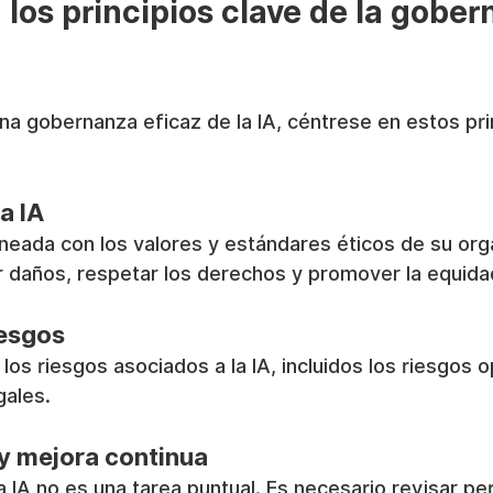
 los principios clave de la gober
a gobernanza eficaz de la IA, céntrese en estos pri
la IA
ineada con los valores y estándares éticos de su org
ar daños, respetar los derechos y promover la equida
iesgos
r los riesgos asociados a la IA, incluidos los riesgos o
gales.
 y mejora continua
 IA no es una tarea puntual. Es necesario revisar pe