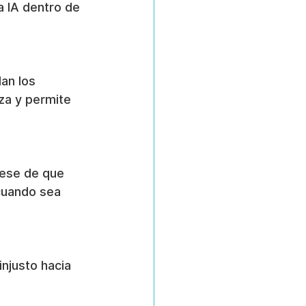
 IA dentro de 
an los 
za y permite 
rese de que 
cuando sea 
njusto hacia 