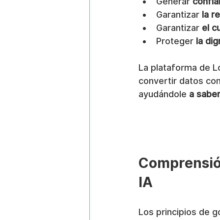
Generar 
confia
Garantizar 
la r
Garantizar 
el c
Proteger 
la di
La plataforma de L
convertir datos co
ayudándole 
a saber
Comprensión
IA
Los principios de g