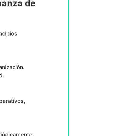
nanza de 
ncipios 
anización. 
d.
perativos, 
riódicamente 