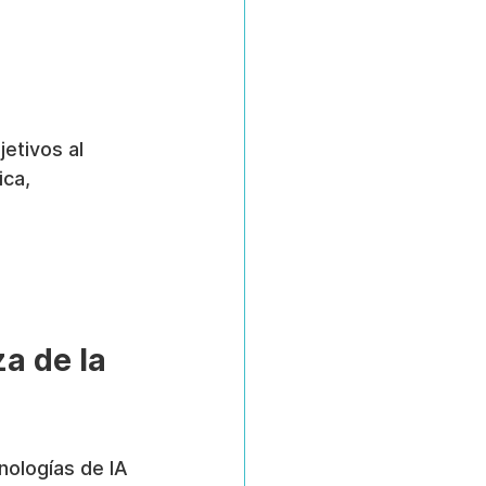
etivos al 
ca, 
a de la 
nologías de IA 