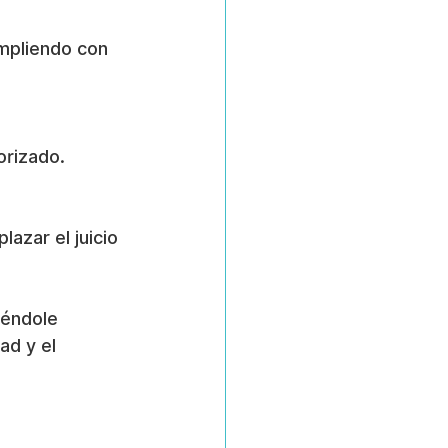
umpliendo con 
orizado.
azar el juicio 
iéndole 
ad y el 