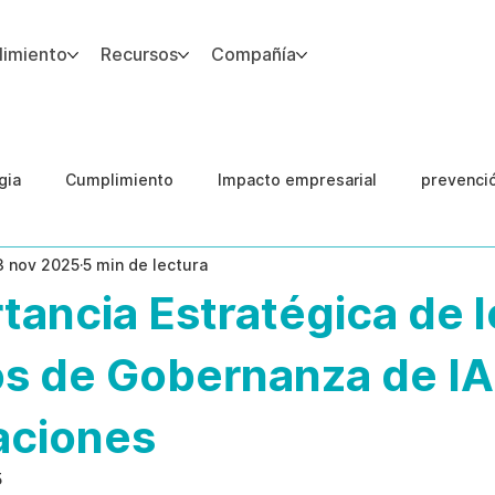
imiento
Recursos
Compañía
gia
Cumplimiento
Impacto empresarial
prevenci
3 nov 2025
5 min de lectura
IA
Integridad del Capital Humano
Guias
tancia Estratégica de l
os de Gobernanza de IA
aciones
5