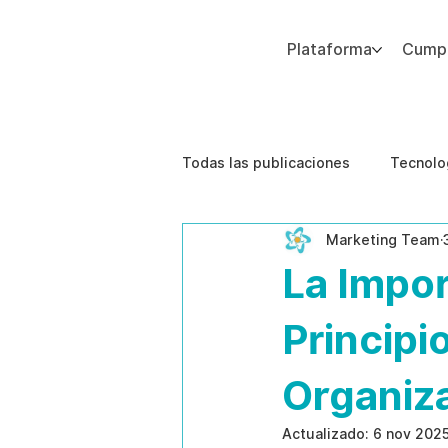
Plataforma
Cumpl
Agregue texto de párrafo. Haga clic en “Editar texto” para actualizar la fuente, el tamaño y más. Para cambiar y reutilizar temas de texto, vaya a Estilos del sitio.
Todas las publicaciones
Tecnolo
Marketing Team
Estudios de caso
Etica de 
La Impor
Principi
Organiz
Actualizado:
6 nov 202