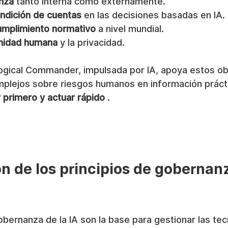
nza
 tanto interna como externamente.
endición de cuentas
 en las decisiones basadas en IA.
umplimiento normativo
 a nivel mundial.
gnidad humana
 y la privacidad.
ogical Commander, impulsada por IA, apoya estos obj
mplejos sobre riesgos humanos en información prácti
 primero y actuar rápido
 .
 de los principios de gobernanz
obernanza de la IA son la base para gestionar las tec