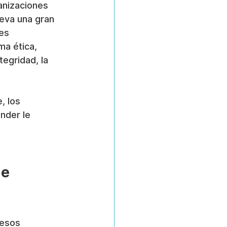
ganizaciones 
eva una gran 
es 
ma ética, 
egridad, la 
, los 
nder le 
e 
cesos 