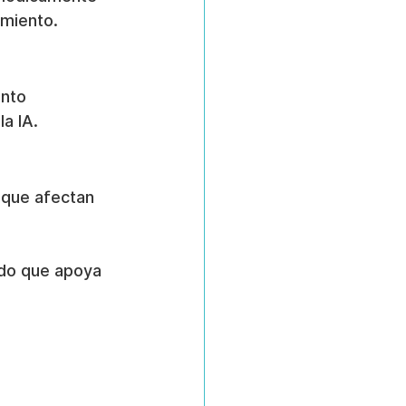
imiento.
nto 
a IA.
 que afectan 
ido que apoya 