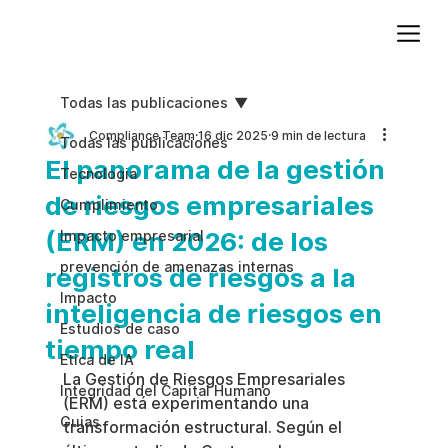
Agregue texto de párrafo. Haga clic en “Editar texto” para actualizar la fuente, el tamaño y más. Para cambiar y reutilizar temas de texto, vaya a Estilos del sitio.
Todas las publicaciones
Compliance Team
16 dic 2025
9 min de lectura
Todas las publicaciones
El panorama de la gestión
Tecnologia
de riesgos empresariales
Cumplimiento
(ERM) en 2026: de los
Impacto empresarial
prevención de amenazas internas
registros de riesgos a la
Impacto
inteligencia de riesgos en
Estudios de caso
tiempo real
Etica de IA
La Gestión de Riesgos Empresariales 
Integridad del Capital Humano
(ERM) está experimentando una 
Guias
transformación estructural. Según el 