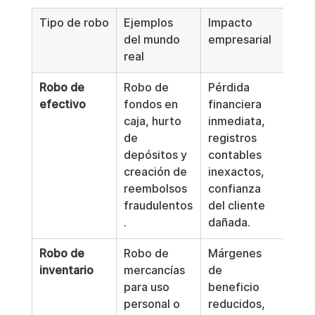
Tipo de robo
Ejemplos 
Impacto 
del mundo 
empresarial
real
Robo de 
Robo de 
Pérdida 
efectivo
fondos en 
financiera 
caja, hurto 
inmediata, 
de 
registros 
depósitos y 
contables 
creación de 
inexactos, 
reembolsos 
confianza 
fraudulentos
del cliente 
.
dañada.
Robo de 
Robo de 
Márgenes 
inventario
mercancías 
de 
para uso 
beneficio 
personal o 
reducidos, 