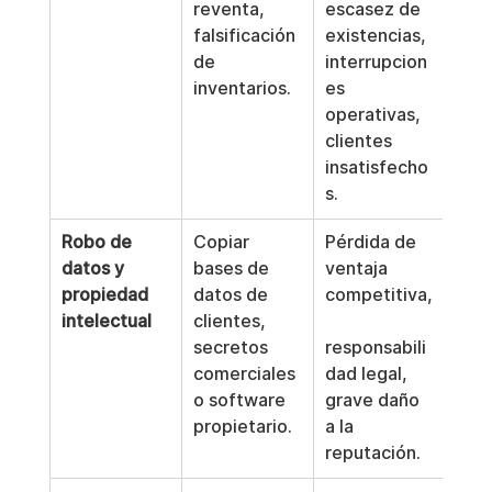
reventa, 
escasez de 
falsificación 
existencias, 
de 
interrupcion
inventarios.
es 
operativas, 
clientes 
insatisfecho
s.
Robo de 
Copiar 
Pérdida de 
datos y 
bases de 
ventaja 
propiedad 
datos de 
competitiva,
intelectual
clientes, 
secretos 
responsabili
comerciales 
dad legal, 
o software 
grave daño 
propietario.
a la 
reputación.