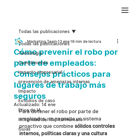
Agregue texto de párrafo. Haga clic en “Editar texto” para actualizar la fuente, el tamaño y más. Para cambiar y reutilizar temas de texto, vaya a Estilos del sitio.
Todas las publicaciones
Marketing Team
13 ene
18 min de lectura
Todas las publicaciones
Cómo prevenir el robo por
Tecnologia
parte de empleados:
Cumplimiento
Consejos prácticos para
Impacto empresarial
prevención de amenazas internas
lugares de trabajo más
Impacto
seguros
Estudios de caso
Actualizado:
14 ene
Etica de IA
Para detener el robo por parte de 
empleados, se necesita un sistema 
Integridad del Capital Humano
proactivo que combine 
sólidos controles 
Guias
internos, políticas claras y una cultura 