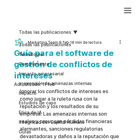
Agregue texto de párrafo. Haga clic en “Editar texto” para actualizar la fuente, el tamaño y más. Para cambiar y reutilizar temas de texto, vaya a Estilos del sitio.
Todas las publicaciones
Marketing Team
9 feb
18 min de lectura
Todas las publicaciones
Guía para el software de
Tecnologia
gestión de conflictos de
Cumplimiento
intereses
Impacto empresarial
prevención de amenazas internas
Actualizado:
11 feb
Ignorar los conflictos de intereses es 
Impacto
como jugar a la ruleta rusa con la 
Estudios de caso
reputación y los resultados de su 
Etica de IA
empresa. Las amenazas internas son 
reales y provocan pérdidas financieras 
Integridad del Capital Humano
alarmantes, sanciones regulatorias 
Guias
devastadoras y daños a la reputación que 