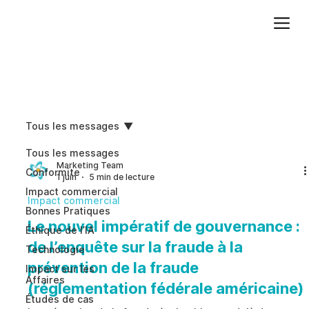
Ajoutez du texte. Cliquez sur « Modifier le texte » pour mettre à jour la police, la taille et plus encore. Pour modifier et réutiliser les thèmes de texte, accédez à Styles du site.
Tous les messages
Tous les messages
Marketing Team
Conformite
1 juin
5 min de lecture
Impact commercial
Impact commercial
Bonnes Pratiques
Le nouvel impératif de gouvernance :
Éthique de l’IA
de l’enquête sur la fraude à la
Technologie
prévention de la fraude
Impact sur les
Affaires
(réglementation fédérale américaine)
Études de cas