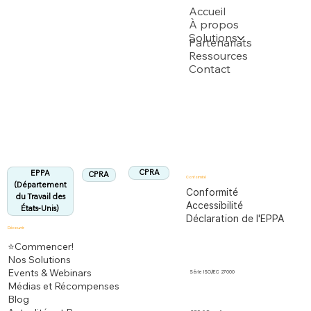
USPTO
Accueil
À propos
Solutions
Soutenu par plusieurs demandes de brevet USPTO
Partenariats
Ressources
Contact
Département du Travail des États-Unis
Entièrement conforme à la réglementation
EPPA
Aligné :
CPRA
EPPA
CPRA
Conformité
(Département
Conformité
du Travail des
Accessibilité
États-Unis)
Déclaration de l'EPPA
Découvrir
⭐Commencer!
Nos Solutions
Events & Webinars
Série ISO/IEC 27000
Médias et Récompenses
Blog