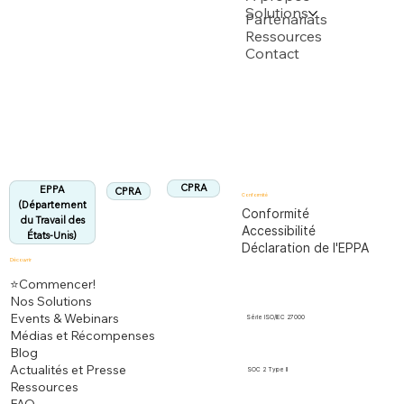
Solutions
Soutenu par plusieurs demandes de brevet USPTO
Partenariats
Ressources
Contact
Département du Travail des États-Unis
Entièrement conforme à la réglementation
EPPA
Aligné :
CPRA
EPPA
CPRA
Conformité
(Département
Conformité
du Travail des
Accessibilité
États-Unis)
Déclaration de l'EPPA
Découvrir
⭐Commencer!
Nos Solutions
Events & Webinars
Série ISO/IEC 27000
Médias et Récompenses
Blog
Actualités et Presse
SOC 2 Type II
Ressources
FAQ