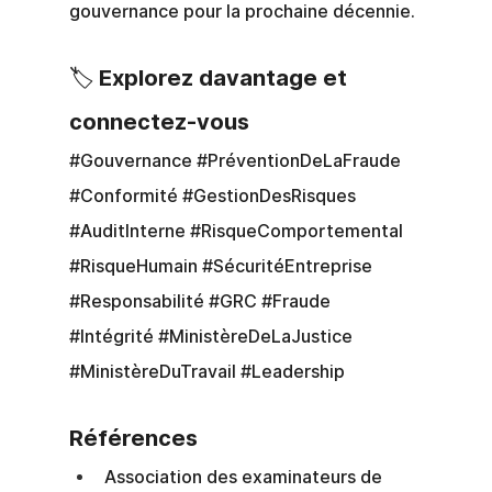
gouvernance pour la prochaine décennie.
🏷️ Explorez davantage et 
connectez-vous
#Gouvernance
#PréventionDeLaFraude
#Conformité
#GestionDesRisques
#AuditInterne
#RisqueComportemental
#RisqueHumain
#SécuritéEntreprise
#Responsabilité
#GRC
#Fraude
#Intégrité
#MinistèreDeLaJustice
#MinistèreDuTravail
#Leadership
Références
Association des examinateurs de 