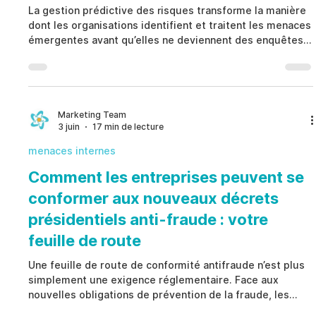
La gestion prédictive des risques transforme la manière
dont les organisations identifient et traitent les menaces
émergentes avant qu’elles ne deviennent des enquêtes,
des pertes, des manquements à la conformité ou des
crises de réputation. Au lieu d’attendre des plaintes, des
audits ou des dommages visibles, la gestion prédictive
des risques utilise des indicateurs structurés, des
contrôles de gouvernance et des processus documentés
Marketing Team
3 juin
17 min de lecture
pour détecter les préoccupations plus tôt
menaces internes
Comment les entreprises peuvent se
conformer aux nouveaux décrets
présidentiels anti-fraude : votre
feuille de route
Une feuille de route de conformité antifraude n’est plus
simplement une exigence réglementaire. Face aux
nouvelles obligations de prévention de la fraude, les
organisations doivent dépasser les enquêtes et les