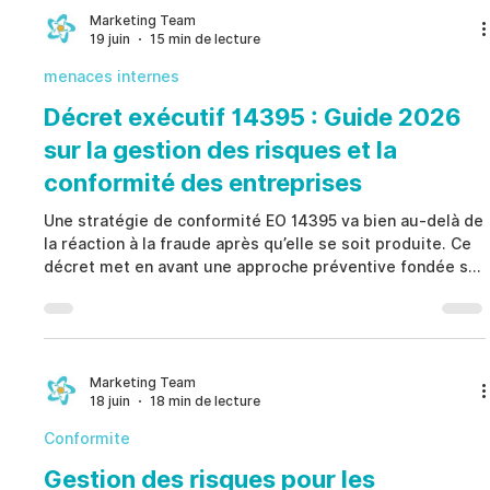
aux sanctions commerciales aide les organisations à
Marketing Team
19 juin
15 min de lecture
respecter les exigences réglementaires, réduire les
menaces internes
Décret exécutif 14395 : Guide 2026
sur la gestion des risques et la
conformité des entreprises
Une stratégie de conformité EO 14395 va bien au-delà de
la réaction à la fraude après qu’elle se soit produite. Ce
décret met en avant une approche préventive fondée sur
l’identification précoce des risques, des contrôles
normalisés, une responsabilité documentée et une mise
en œuvre mesurable. Les organisations qui adoptent ce
modèle renforcent leur gouvernance, améliorent leur
conformité, augmentent leur préparation aux audits et
Marketing Team
18 juin
18 min de lecture
développent des programmes plus résilients a
Conformite
Gestion des risques pour les