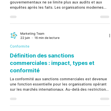
gouvernementaux ne se limite plus aux audits et aux
enquêtes après les faits. Les organisations modernes
réduisent leur exposition au False Claims Act en
identifiant rapidement les indicateurs de risque, en
renforçant les contrôles internes, en favorisant les
signalements éthiques et en mettant en place une
gouvernance proactive. Une stratégie de prévention bien
Marketing Team
22 juin
16 min de lecture
structurée améliore la conformité, protège les fonds
publics, pré
Conformite
Définition des sanctions
commerciales : impact, types et
conformité
La conformité aux sanctions commerciales est devenue
une fonction essentielle pour les organisations opérant
sur les marchés internationaux. Au-delà des restrictions
juridiques, les sanctions créent des risques
opérationnels, financiers, d’approvisionnement et de
conduite susceptibles de révéler des faiblesses dans les
contrôles internes. Un programme robuste de conformité