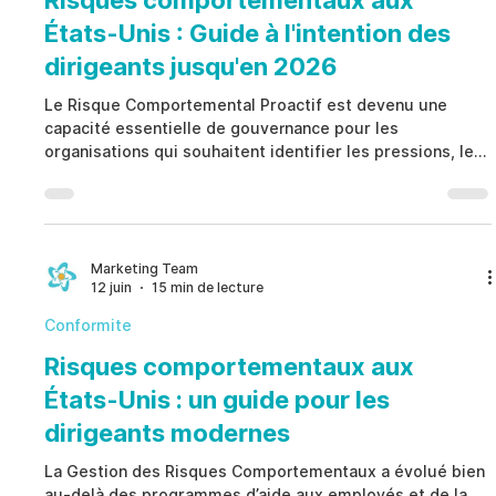
Risques comportementaux aux
États-Unis : Guide à l'intention des
dirigeants jusqu'en 2026
Le Risque Comportemental Proactif est devenu une
capacité essentielle de gouvernance pour les
organisations qui souhaitent identifier les pressions, les
faiblesses de contrôle, les dérives éthiques et les
vulnérabilités opérationnelles avant qu’un incident ne
survienne. Plutôt que de s’appuyer sur une surveillance
excessive ou sur des réactions tardives après une
violation, le Risque Comportemental Proactif repose sur
Marketing Team
12 juin
15 min de lecture
des indicateurs précoces, des processus d’escalade
documen
Conformite
Risques comportementaux aux
États-Unis : un guide pour les
dirigeants modernes
La Gestion des Risques Comportementaux a évolué bien
au-delà des programmes d’aide aux employés et de la