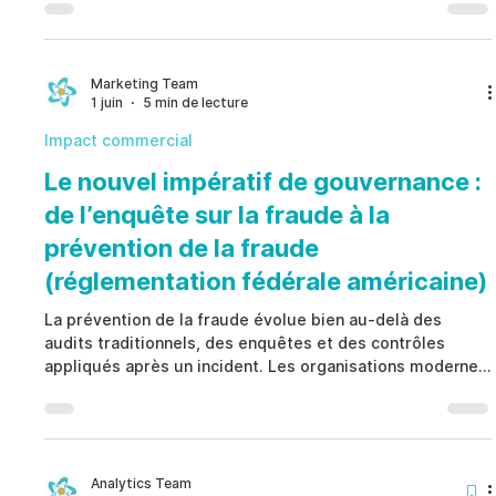
analyses après incident pour mettre en place des
contrôles préventifs, des vérifications d’éligibilité, une
responsabilité documentée et des preuves prêtes pour
l’audit. Une feuille de route de conformité antifraude
Marketing Team
1 juin
5 min de lecture
efficace aligne les services Juridique, Ressources Hum
Impact commercial
Le nouvel impératif de gouvernance :
de l’enquête sur la fraude à la
prévention de la fraude
(réglementation fédérale américaine)
La prévention de la fraude évolue bien au-delà des
audits traditionnels, des enquêtes et des contrôles
appliqués après un incident. Les organisations modernes
reconnaissent de plus en plus que la fraude, les
comportements fautifs, les manquements à la
conformité et les menaces internes présentent souvent
des signaux d’alerte avant que les pertes ne surviennent.
Une stratégie efficace de prévention de la fraude
Analytics Team