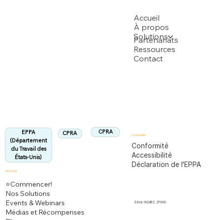
USPTO
Accueil
À propos
Solutions
Soutenu par plusieurs demandes de brevet USPTO
Partenariats
Ressources
Contact
Département du Travail des États-Unis
Entièrement conforme à la réglementation
EPPA
Aligné :
CPRA
EPPA
CPRA
Conformité
(Département
Conformité
du Travail des
Accessibilité
États-Unis)
Déclaration de l'EPPA
Découvrir
⭐Commencer!
Nos Solutions
Events & Webinars
Série ISO/IEC 27000
Médias et Récompenses