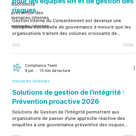
pour les équipes RH et de gestion des
Conformité
risques
prévention des
menaces internes
Gestion Interne du Consentement est devenue une
menaces internes
discipline essentielle de gouvernance à mesure que les
organisations traitent des volumes croissants de
données sensibles concernant leurs collaborateurs dans
les domaines des ressources humaines, de la
conformité, des enquêtes internes, de la sécurité et des
opérations. Au lieu de considérer le consentement
comme un simple formulaire signé une seule fois,
Compliance Team
9 juil.
15 min de lecture
Gestion Interne du Consentement établit un cadre
structuré reliant les au
menaces internes
Solutions de gestion de l'intégrité :
Prévention proactive 2026
Solutions de Gestion de l’Intégrité permettent aux
organisations de passer d’une approche réactive des
enquêtes à une gouvernance préventive des risques
éthiques. Plutôt que de s’appuyer uniquement sur la