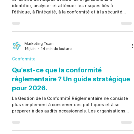
identifier, analyser et atténuer les risques liés à
l’éthique, à l’intégrité, à la conformité et à la sécurité
avec plus de rapidité et de précision. En intégrant des
outils alimentés par l’intelligence artificielle, les
entreprises peuvent automatiser la surveillance,
renforcer la conformité réglementaire, accroître la
transparence et transformer des données complexes en
Marketing Team
16 juin
14 min de lecture
informations exploitables pour prendre des décisions plu
Conformite
Qu’est-ce que la conformité
réglementaire ? Un guide stratégique
pour 2026.
La Gestion de la Conformité Réglementaire ne consiste
plus simplement à conserver des politiques et à se
préparer à des audits occasionnels. Les organisations
modernes doivent démontrer que les obligations sont
attribuées à des responsables, que les contrôles
fonctionnent réellement, que les preuves sont