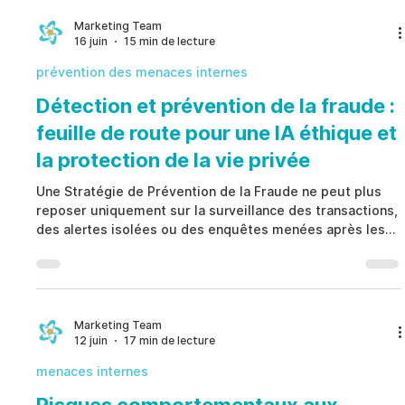
conservées et que les problèmes sont corrigés avant de
devenir des violations. Une Gestion de la Conformité
Marketing Team
16 juin
15 min de lecture
Réglementaire efficace associe gouvernance,
surveillance, responsa
prévention des menaces internes
Détection et prévention de la fraude :
feuille de route pour une IA éthique et
la protection de la vie privée
Une Stratégie de Prévention de la Fraude ne peut plus
reposer uniquement sur la surveillance des transactions,
des alertes isolées ou des enquêtes menées après les
incidents. Les organisations modernes sont confrontées
à des risques interconnectés touchant la conformité, les
ressources humaines, la sécurité, les affaires juridiques
et les opérations. Une Stratégie de Prévention de la
Fraude efficace associe gouvernance, évaluation des
Marketing Team
12 juin
17 min de lecture
risques, intelligence artificielle éthiqu
menaces internes