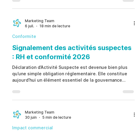
gestion des incidents, Solutions de Gestion de l’Intégrité
aident à identifier des indicateurs structurés de risque, à
renforcer les processus de gouvernance, à protéger la
confidentialité des collaborateurs, à améliorer la
Marketing Team
6 juil.
18 min de lecture
conformité et à soutenir des décisions cohérentes a
Conformite
Signalement des activités suspectes
: RH et conformité 2026
Déclaration d’Activité Suspecte est devenue bien plus
qu’une simple obligation réglementaire. Elle constitue
aujourd’hui un élément essentiel de la gouvernance
moderne, permettant aux organisations d’identifier, de
vérifier, de documenter et d’escalader les signaux de
risque de manière structurée. Plutôt que de considérer
chaque alerte comme une preuve de faute, Déclaration
d’Activité Suspecte favorise des investigations
Marketing Team
30 juin
5 min de lecture
équitables, protège la confidentialité, renforce la con
Impact commercial