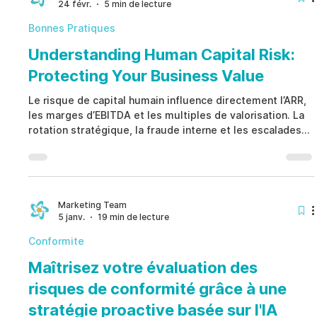
24 févr.
5 min de lecture
associe gouvernance, compréhension des risques
comportementaux, re
Bonnes Pratiques
Understanding Human Capital Risk:
Protecting Your Business Value
Le risque de capital humain influence directement l’ARR,
les marges d’EBITDA et les multiples de valorisation. La
rotation stratégique, la fraude interne et les escalades
juridiques créent une exposition financière mesurable.
Prioriser le risque de capital humain en temps réel
protège la performance et la gouvernance d’entreprise.
Marketing Team
5 janv.
19 min de lecture
Conformite
Maîtrisez votre évaluation des
risques de conformité grâce à une
stratégie proactive basée sur l'IA