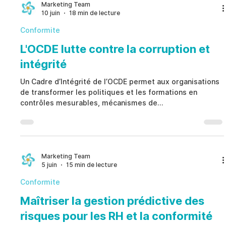
les indicateurs opérationnels dans une vue unifiée, la
Marketing Team
10 juin
18 min de lecture
Visibilité des Risques Opérationnels perm
Conformite
L'OCDE lutte contre la corruption et
intégrité
Un Cadre d’Intégrité de l’OCDE permet aux organisations
de transformer les politiques et les formations en
contrôles mesurables, mécanismes de
responsabilisation et preuves vérifiables. En reliant les
principes d’intégrité aux approbations, enquêtes,
contrôles internes, gestion des conflits d’intérêts et
supervision des tiers, un Cadre d’Intégrité de l’OCDE aide
à réduire les écarts de conformité, renforcer la
Marketing Team
5 juin
15 min de lecture
transparence, améliorer la résilience opérationnelle et
démontrer
Conformite
Maîtriser la gestion prédictive des
risques pour les RH et la conformité