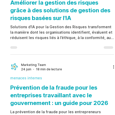
Améliorer la gestion des risques
grâce à des solutions de gestion des
risques basées sur l'IA
Solutions d’IA pour la Gestion des Risques transforment
la manière dont les organisations identifient, évaluent et
réduisent les risques liés à l’éthique, à la conformité, aux
menaces internes et à la sécurité. Au lieu de s’appuyer
sur des processus réactifs, Solutions d’IA pour la
Gestion des Risques offrent une surveillance en temps
réel, une analyse automatisée, une priorisation
intelligente et des informations exploitables qui
Marketing Team
24 juin
18 min de lecture
renforcent la gouvernance, améliorent la conf
menaces internes
Prévention de la fraude pour les
entreprises travaillant avec le
gouvernement : un guide pour 2026
La prévention de la fraude pour les entrepreneurs