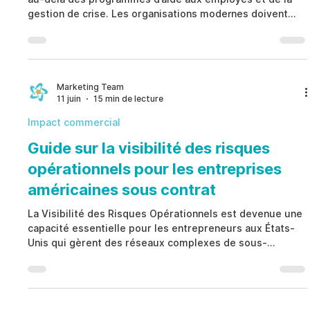
gestion de crise. Les organisations modernes doivent
identifier les signaux précoces pouvant conduire à des
comportements inappropriés, des incidents de sécurité,
des risques de fraude, des représailles ou des
perturbations opérationnelles, tout en respectant la
confidentialité, la procédure régulière et la dignité
Marketing Team
11 juin
15 min de lecture
humaine. Une Gestion des Risques Comportementaux
efficace
Impact commercial
Guide sur la visibilité des risques
opérationnels pour les entreprises
américaines sous contrat
La Visibilité des Risques Opérationnels est devenue une
capacité essentielle pour les entrepreneurs aux États-
Unis qui gèrent des réseaux complexes de sous-
traitants, des obligations réglementaires, des risques
d’exécution et des défis liés aux effectifs. En reliant les
contrôles contractuels, la supervision des fournisseurs,
les données d’incidents, les exigences de conformité et