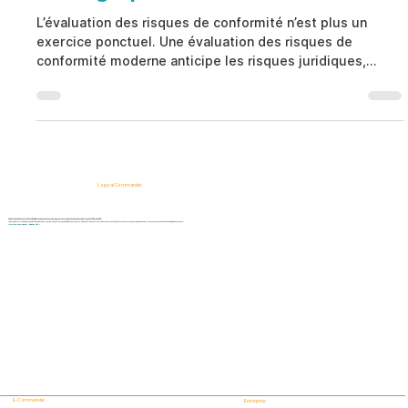
L’évaluation des risques de conformité n’est plus un
exercice ponctuel. Une évaluation des risques de
conformité moderne anticipe les risques juridiques,
réglementaires et humains avant qu’ils ne causent des
sanctions ou des atteintes à la réputation. La prévention
devient un levier stratégique.
Logical Commander
Solutions SaaS basées sur l'IA pour l'intelligence des risques humains, la gouvernance, la gestion des risques d'entreprise (ERM) et la GRC.
« Notre plateforme aide les organisations à identifier, prioriser et gérer les risques liés à la main-d'œuvre, à l'intégrité, à la conformité, à la fraude, aux risques internes et aux risques organisationnels, tout en préservant la vie privée et la dignité humaine. »
Informez-vous d'abord, agissez vite !
E-Commander
Entreprise