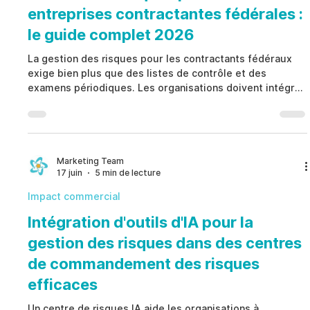
entreprises contractantes fédérales :
le guide complet 2026
La gestion des risques pour les contractants fédéraux
exige bien plus que des listes de contrôle et des
examens périodiques. Les organisations doivent intégrer
la conformité, la cybersécurité, la supervision des
fournisseurs, la conduite du personnel et les obligations
contractuelles dans un cadre de gouvernance coordonné.
Une approche mature améliore la visibilité, la
responsabilité, l’auditabilité et la résilience
Marketing Team
17 juin
5 min de lecture
opérationnelle tout en protégeant les contrats et la
confian
Impact commercial
Intégration d'outils d'IA pour la
gestion des risques dans des centres
de commandement des risques
efficaces
Un centre de risques IA aide les organisations à