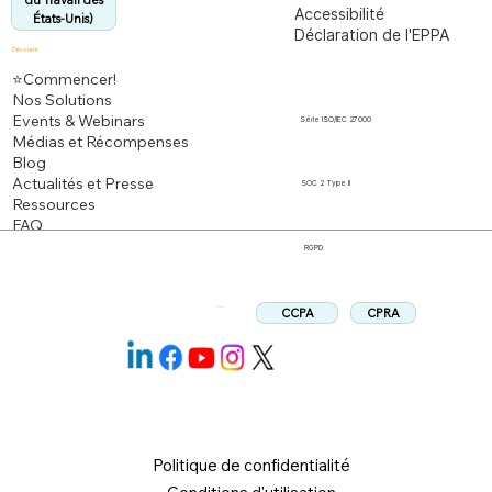
du Travail des
Accessibilité
États-Unis)
Déclaration de l'EPPA
Découvrir
⭐Commencer!
Nos Solutions
Events & Webinars
Série ISO/IEC 27000
Médias et Récompenses
Blog
Actualités et Presse
SOC 2 Type II
Ressources
FAQ
RGPD
CPRA
CCPA
Suivez:
Politique de confidentialité