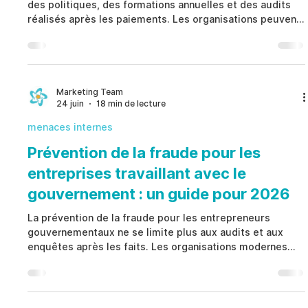
des politiques, des formations annuelles et des audits
réalisés après les paiements. Les organisations peuvent
réduire leur exposition juridique en identifiant
rapidement les indicateurs de risque, en renforçant les
contrôles internes, en améliorant les enquêtes et en
favorisant les signalements éthiques avant que de
fausses réclamations ne surviennent. Une stratégie de
Marketing Team
24 juin
18 min de lecture
prévention renforce la gouvernance, protège les fon
menaces internes
Prévention de la fraude pour les
entreprises travaillant avec le
gouvernement : un guide pour 2026
La prévention de la fraude pour les entrepreneurs
gouvernementaux ne se limite plus aux audits et aux
enquêtes après les faits. Les organisations modernes
réduisent leur exposition au False Claims Act en
identifiant rapidement les indicateurs de risque, en
renforçant les contrôles internes, en favorisant les
signalements éthiques et en mettant en place une