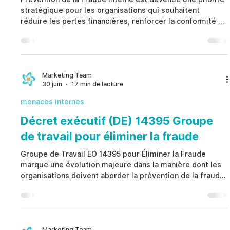
stratégique pour les organisations qui souhaitent
réduire les pertes financières, renforcer la conformité et
protéger leur réputation face aux risques internes.
Plutôt que d'attendre qu'une fraude soit découverte,
Prévention de la Fraude Interne repose sur une
gouvernance proactive, des contrôles internes solides,
des indicateurs objectifs de risque et une collaboration
Marketing Team
30 juin
17 min de lecture
entre les différentes fonctions afin d'identifier
menaces internes
Décret exécutif (DE) 14395 Groupe
de travail pour éliminer la fraude
Groupe de Travail EO 14395 pour Éliminer la Fraude
marque une évolution majeure dans la manière dont les
organisations doivent aborder la prévention de la fraude,
la conformité réglementaire et la gouvernance. Au lieu
de s'appuyer sur des enquêtes réactives, Groupe de
Travail EO 14395 pour Éliminer la Fraude privilégie des
contrôles préventifs, des processus de vérification
renforcés, une collaboration interfonctionnelle et une
Marketing Team