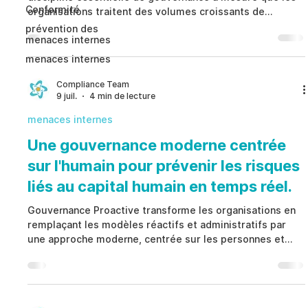
Conformité
organisations traitent des volumes croissants de
données sensibles concernant leurs collaborateurs dans
prévention des
menaces internes
les domaines des ressources humaines, de la
conformité, des enquêtes internes, de la sécurité et des
menaces internes
opérations. Au lieu de considérer le consentement
comme un simple formulaire signé une seule fois,
Compliance Team
9 juil.
4 min de lecture
Gestion Interne du Consentement établit un cadre
structuré reliant les au
menaces internes
Une gouvernance moderne centrée
sur l'humain pour prévenir les risques
liés au capital humain en temps réel.
Gouvernance Proactive transforme les organisations en
remplaçant les modèles réactifs et administratifs par
une approche moderne, centrée sur les personnes et
alimentée par une intelligence des risques en temps
réel. Au lieu d’intervenir uniquement après qu’un incident
se soit produit, Gouvernance Proactive permet
d’identifier les risques émergents liés au capital humain,