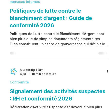
menaces internes
Politiques de lutte contre le
blanchiment d'argent : Guide de
conformité 2026
Politiques de Lutte contre le Blanchiment d’Argent sont
bien plus que de simples documents réglementaires.
Elles constituent un cadre de gouvernance qui définit les
responsabilités, renforce les contrôles internes et
favorise une prise de décision éthique dans toute
l’organisation. Plutôt que de s’appuyer uniquement sur
des solutions technologiques ou des listes de contrôle
réglementaires, Politiques de Lutte contre le
Marketing Team
6 juil.
18 min de lecture
Blanchiment d’Argent établissent des mécanismes clairs
de
Conformite
Signalement des activités suspectes
: RH et conformité 2026
Déclaration d’Activité Suspecte est devenue bien plus