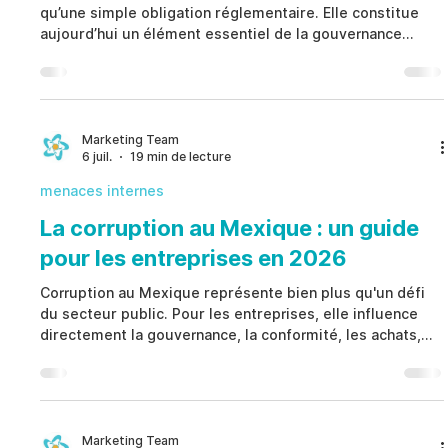
qu’une simple obligation réglementaire. Elle constitue
aujourd’hui un élément essentiel de la gouvernance
moderne, permettant aux organisations d’identifier, de
vérifier, de documenter et d’escalader les signaux de
risque de manière structurée. Plutôt que de considérer
chaque alerte comme une preuve de faute, Déclaration
d’Activité Suspecte favorise des investigations
Marketing Team
6 juil.
19 min de lecture
équitables, protège la confidentialité, renforce la con
menaces internes
La corruption au Mexique : un guide
pour les entreprises en 2026
Corruption au Mexique représente bien plus qu'un défi
du secteur public. Pour les entreprises, elle influence
directement la gouvernance, la conformité, les achats,
les douanes, les autorisations administratives, les
relations avec les tiers et les opérations quotidiennes.
Plutôt que de considérer la Corruption au Mexique
comme un risque exclusivement externe, les
organisations doivent reconnaître que leur exposition
Marketing Team