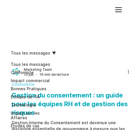
Ajoutez du texte. Cliquez sur « Modifier le texte » pour mettre à jour la police, la taille et plus encore. Pour modifier et réutiliser les thèmes de texte, accédez à Styles du site.
Tous les messages
Tous les messages
Marketing Team
Conformite
10 juil.
16 min de lecture
Impact commercial
Conformite
Bonnes Pratiques
Gestion du consentement : un guide
Éthique de l’IA
pour les équipes RH et de gestion des
Technologie
risques
Impact sur les
Affaires
Gestion Interne du Consentement est devenue une
Études de cas
discipline essentielle de gouvernance à mesure que les