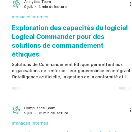
d’automatiser les processus de gouvernance, de
Analytics Team
9 juil.
4 min de lecture
renforcer la prise de décision éthique et de maintenir la
menaces internes
Exploration des capacités du logiciel
Logical Commander pour des
solutions de commandement
éthiques.
Solutions de Commandement Éthique permettent aux
organisations de renforcer leur gouvernance en intégrant
l’intelligence artificielle, la gestion de la conformité et la
prise de décision éthique dans un cadre opérationnel
unifié. Plutôt que de réagir uniquement après la
survenue d’incidents, Solutions de Commandement
Éthique aident à identifier les risques émergents liés au
capital humain, à améliorer la transparence, à
Compliance Team
9 juil.
15 min de lecture
automatiser la classification des risques et à soutenir
menaces internes