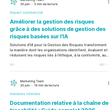
30 juin
5 min de lecture
gouvernance fondée sur des preuves. Les organisa
Impact commercial
Améliorer la gestion des risques
grâce à des solutions de gestion des
risques basées sur l'IA
Solutions d’IA pour la Gestion des Risques transforment
la manière dont les organisations identifient, évaluent et
réduisent les risques liés à l’éthique, à la conformité, aux
menaces internes et à la sécurité. Au lieu de s’appuyer
sur des processus réactifs, Solutions d’IA pour la
Gestion des Risques offrent une surveillance en temps
réel, une analyse automatisée, une priorisation
intelligente et des informations exploitables qui
Marketing Team
30 juin
16 min de lecture
renforcent la gouvernance, améliorent la conf
menaces internes
Documentation relative à la chaîne de