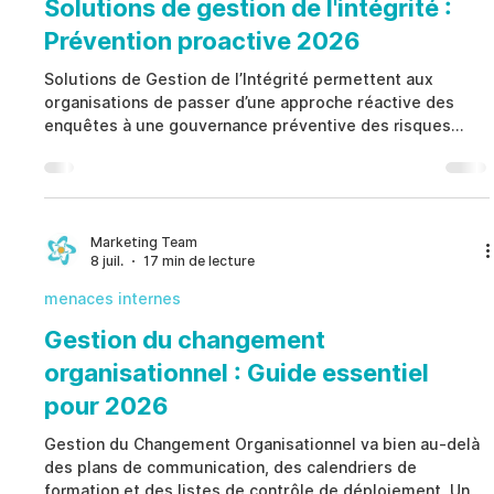
Solutions de gestion de l'intégrité :
Prévention proactive 2026
Solutions de Gestion de l’Intégrité permettent aux
organisations de passer d’une approche réactive des
enquêtes à une gouvernance préventive des risques
éthiques. Plutôt que de s’appuyer uniquement sur la
gestion des incidents, Solutions de Gestion de l’Intégrité
aident à identifier des indicateurs structurés de risque, à
renforcer les processus de gouvernance, à protéger la
confidentialité des collaborateurs, à améliorer la
Marketing Team
8 juil.
17 min de lecture
conformité et à soutenir des décisions cohérentes a
menaces internes
Gestion du changement
organisationnel : Guide essentiel
pour 2026
Gestion du Changement Organisationnel va bien au-delà
des plans de communication, des calendriers de
formation et des listes de contrôle de déploiement. Une