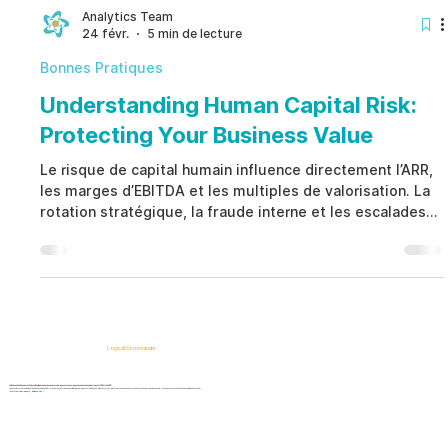
gouvernance proactive. Une stratégie de prévention bien
Analytics Team
24 févr.
5 min de lecture
structurée améliore la conformité, protège les fonds
publics, pré
Bonnes Pratiques
Understanding Human Capital Risk:
Protecting Your Business Value
Le risque de capital humain influence directement l’ARR,
les marges d’EBITDA et les multiples de valorisation. La
rotation stratégique, la fraude interne et les escalades
juridiques créent une exposition financière mesurable.
Prioriser le risque de capital humain en temps réel
protège la performance et la gouvernance d’entreprise.
Logical Commander
Solutions SaaS basées sur l'IA pour l'intelligence des risques humains, la gouvernance, la gestion des risques d'entreprise (ERM) et la GRC.
« Notre plateforme aide les organisations à identifier, prioriser et gérer les risques liés à la main-d'œuvre, à l'intégrité, à la conformité, à la fraude, aux risques internes et aux risques organisationnels, tout en préservant la vie privée et la dignité humaine. »
Informez-vous d'abord, agissez vite !