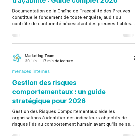
traçabilité : Guide complet 2026
Documentation de la Chaîne de Traçabilité des Preuves
constitue le fondement de toute enquête, audit ou
contrôle de conformité nécessitant des preuves fiables.
Qu'il s'agisse de preuves physiques ou numériques,
Documentation de la Chaîne de Traçabilité des Preuves
enregistre qui a manipulé un élément, à quel moment, où
il a été conservé et pourquoi il a été transféré. Un
processus structuré renforce la gouvernance, préserve
Marketing Team
30 juin
17 min de lecture
l'intégrité des preuves, améliore la conformité régl
menaces internes
Gestion des risques
comportementaux : un guide
stratégique pour 2026
Gestion des Risques Comportementaux aide les
organisations à identifier des indicateurs objectifs de
risques liés au comportement humain avant qu'ils ne se
transforment en fraude, faute professionnelle, non-