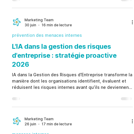
conformité ou incident opérationnel. Plutôt que de
s'appuyer uniquement sur des enquêtes réactives,
Gestion des Risques Comportementaux renforce la
gouvernance grâce à la détection précoce, à des
Marketing Team
30 juin
16 min de lecture
processus structurés, à une supervision éthique et à une
prise de décision hu
prévention des menaces internes
L'IA dans la gestion des risques
d'entreprise : stratégie proactive
2026
IA dans la Gestion des Risques d’Entreprise transforme la
manière dont les organisations identifient, évaluent et
réduisent les risques internes avant qu’ils ne deviennent
des incidents majeurs. Au lieu de s’appuyer uniquement
sur des enquêtes réactives, IA dans la Gestion des
Risques d’Entreprise permet une surveillance continue,
une gouvernance éthique, une aide à la décision humaine
et une conformité proactive afin de renforcer la
Marketing Team
26 juin
17 min de lecture
résilience organisationnelle et de limiter