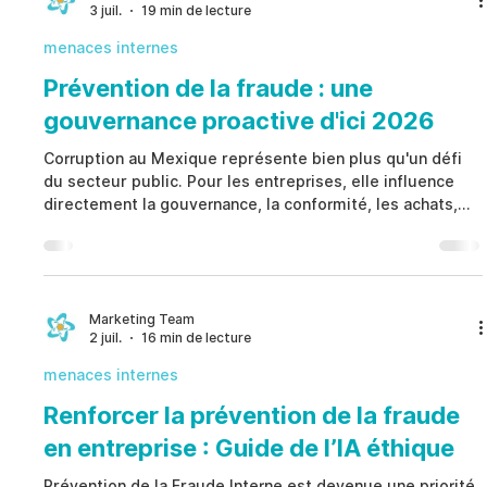
3 juil.
19 min de lecture
augmente lorsque les contrôles internes, la
documentation,
menaces internes
Prévention de la fraude : une
gouvernance proactive d'ici 2026
Corruption au Mexique représente bien plus qu'un défi
du secteur public. Pour les entreprises, elle influence
directement la gouvernance, la conformité, les achats,
les douanes, les autorisations administratives, les
relations avec les tiers et les opérations quotidiennes.
Plutôt que de considérer la Corruption au Mexique
comme un risque exclusivement externe, les
organisations doivent reconnaître que leur exposition
Marketing Team
2 juil.
16 min de lecture
augmente lorsque les contrôles internes, la
documentation,
menaces internes
Renforcer la prévention de la fraude
en entreprise : Guide de l’IA éthique
Prévention de la Fraude Interne est devenue une priorité