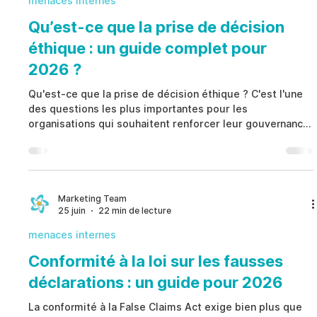
menaces internes
Qu’est-ce que la prise de décision
éthique : un guide complet pour
2026 ?
Qu'est-ce que la prise de décision éthique ? C'est l'une
des questions les plus importantes pour les
organisations qui souhaitent renforcer leur gouvernance,
leur conformité et leur gestion des risques. La prise de
décision éthique permet d'évaluer des situations
complexes avec transparence, de protéger les
personnes, de réduire les risques et de renforcer la
confiance grâce à des décisions responsables,
Marketing Team
25 juin
22 min de lecture
documentées et cohérentes.
menaces internes
Conformité à la loi sur les fausses
déclarations : un guide pour 2026
La conformité à la False Claims Act exige bien plus que