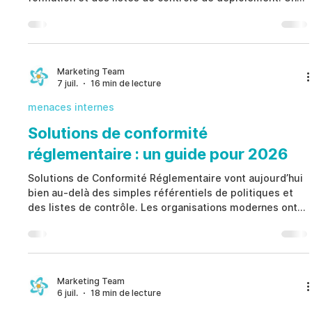
transformation réussie exige que les organisations
gèrent simultanément les comportements humains, la
gouvernance, les contrôles internes, les risques éthiques
et la responsabilité des dirigeants tout au long du
processus de changement. En adoptant Gestion du
Marketing Team
7 juil.
16 min de lecture
Changement Organisationnel comme une discipline qui
associe les
menaces internes
Solutions de conformité
réglementaire : un guide pour 2026
Solutions de Conformité Réglementaire vont aujourd’hui
bien au-delà des simples référentiels de politiques et
des listes de contrôle. Les organisations modernes ont
besoin de plateformes intégrées qui relient les
obligations réglementaires, les contrôles internes, les
flux de travail, les preuves et les indicateurs de risque
éthique dans un modèle unique de gouvernance. En
mettant en œuvre Solutions de Conformité
Marketing Team
6 juil.
18 min de lecture
Réglementaire, les entreprises renforcent leur
conformité, accé