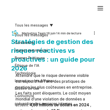
Ajoutez du texte. Cliquez sur « Modifier le texte » pour mettre à jour la police, la taille et plus encore. Pour modifier et réutiliser les thèmes de texte, accédez à Styles du site.
Tous les messages
Marketing Team
16 juin
14 min de lecture
Tous les messages
Stratégies de gestion des
Conformite
risques réactives vs
Impact commercial
proactives : un guide pour
Bonnes Pratiques
Éthique de l’IA
2026
Technologie
Attendre que le risque devienne visible 
Impact sur les Affaires
est aujourd'hui l'une des pratiques de 
gestion les plus coûteuses en entreprise. 
Études de cas
Les faits sont éloquents. Le coût moyen 
Conformité
mondial d'une violation de données a 
prévention des menaces internes
atteint 
4,88 millions de dollars en 2024
 , 