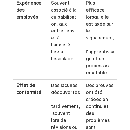
Expérience 
Souvent 
Plus 
des 
associé à la 
efficace 
employés
culpabilisati
lorsqu'elle 
on, aux 
est axée sur 
entretiens 
le 
et à 
signalement,
l'anxiété 
liée à 
l'apprentissa
l'escalade
ge et un 
processus 
équitable
Effet de 
Des lacunes 
Des preuves 
conformité
découvertes
ont été 
créées en 
tardivement,
continu et 
 souvent 
des 
lors de 
problèmes 
révisions ou 
sont 