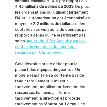
soit une hausse de 
10 %
 par rapport aux 
menaces internes
4,45 millions de dollars de 2023.
 De plus, 
les organisations qui utilisent largement 
l'IA et l'automatisation ont économisé en 
moyenne 
2,2 millions de dollars
 sur les 
coûts liés aux violations de données par 
rapport à celles qui ne les utilisent pas, 
selon 
une étude d'IBM Security sur les 
coûts des violations de données, 
résumée par Centraleyes
 .
Cela devrait clore le débat pour la 
plupart des équipes dirigeantes. Un 
modèle réactif ne se contente pas de 
réagir tardivement. Il investit 
tardivement, mobilise tardivement les 
ressources humaines, informe 
tardivement la direction et protège 
tardivement sa réputation. Lorsqu'une 