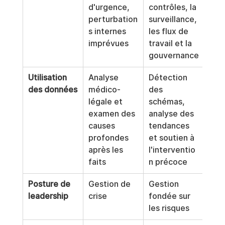
d'urgence, 
contrôles, la 
perturbation
surveillance, 
s internes 
les flux de 
imprévues
travail et la 
gouvernance
Utilisation 
Analyse 
Détection 
des données
médico-
des 
légale et 
schémas, 
examen des 
analyse des 
causes 
tendances 
profondes 
et soutien à 
après les 
l'interventio
faits
n précoce
Posture de 
Gestion de 
Gestion 
leadership
crise
fondée sur 
les risques