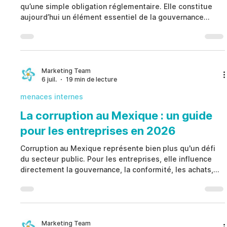
qu’une simple obligation réglementaire. Elle constitue
aujourd’hui un élément essentiel de la gouvernance
moderne, permettant aux organisations d’identifier, de
vérifier, de documenter et d’escalader les signaux de
risque de manière structurée. Plutôt que de considérer
chaque alerte comme une preuve de faute, Déclaration
d’Activité Suspecte favorise des investigations
Marketing Team
6 juil.
19 min de lecture
équitables, protège la confidentialité, renforce la con
menaces internes
La corruption au Mexique : un guide
pour les entreprises en 2026
Corruption au Mexique représente bien plus qu'un défi
du secteur public. Pour les entreprises, elle influence
directement la gouvernance, la conformité, les achats,
les douanes, les autorisations administratives, les
relations avec les tiers et les opérations quotidiennes.
Plutôt que de considérer la Corruption au Mexique
comme un risque exclusivement externe, les
organisations doivent reconnaître que leur exposition
Marketing Team