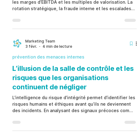
les marges d’EBITDA et les multiples de valorisation. La
rotation stratégique, la fraude interne et les escalades
juridiques créent une exposition financière mesurable.
Prioriser le risque de capital humain en temps réel
protège la performance et la gouvernance d’entreprise.
Marketing Team
3 févr.
4 min de lecture
prévention des menaces internes
L’illusion de la salle de contrôle et les
risques que les organisations
continuent de négliger
L’intelligence du risque d’intégrité permet d’identifier les
risques humains et éthiques avant qu’ils ne deviennent
des incidents. En analysant des signaux précoces comme
la pression, la normalisation et les conflits d’intérêts,
l’intelligence du risque d’intégrité aide les dirigeants à
agir tôt et de manière responsable.