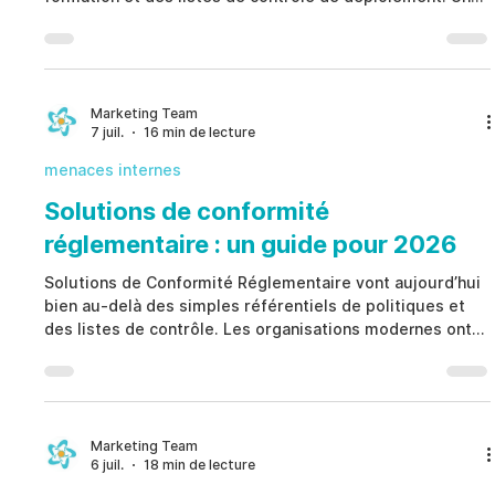
transformation réussie exige que les organisations
gèrent simultanément les comportements humains, la
gouvernance, les contrôles internes, les risques éthiques
et la responsabilité des dirigeants tout au long du
processus de changement. En adoptant Gestion du
Marketing Team
7 juil.
16 min de lecture
Changement Organisationnel comme une discipline qui
associe les
menaces internes
Solutions de conformité
réglementaire : un guide pour 2026
Solutions de Conformité Réglementaire vont aujourd’hui
bien au-delà des simples référentiels de politiques et
des listes de contrôle. Les organisations modernes ont
besoin de plateformes intégrées qui relient les
obligations réglementaires, les contrôles internes, les
flux de travail, les preuves et les indicateurs de risque
éthique dans un modèle unique de gouvernance. En
mettant en œuvre Solutions de Conformité
Marketing Team
6 juil.
18 min de lecture
Réglementaire, les entreprises renforcent leur
conformité, accé