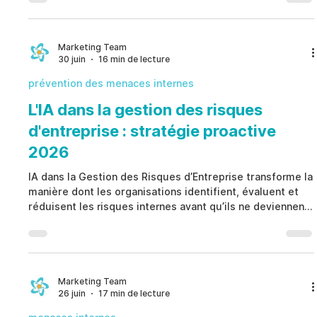
conformité ou incident opérationnel. Plutôt que de
s'appuyer uniquement sur des enquêtes réactives,
Gestion des Risques Comportementaux renforce la
gouvernance grâce à la détection précoce, à des
Marketing Team
30 juin
16 min de lecture
processus structurés, à une supervision éthique et à une
prise de décision hu
prévention des menaces internes
L'IA dans la gestion des risques
d'entreprise : stratégie proactive
2026
IA dans la Gestion des Risques d’Entreprise transforme la
manière dont les organisations identifient, évaluent et
réduisent les risques internes avant qu’ils ne deviennent
des incidents majeurs. Au lieu de s’appuyer uniquement
sur des enquêtes réactives, IA dans la Gestion des
Risques d’Entreprise permet une surveillance continue,
une gouvernance éthique, une aide à la décision humaine
et une conformité proactive afin de renforcer la
Marketing Team
26 juin
17 min de lecture
résilience organisationnelle et de limiter