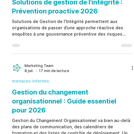
Solutions de gestion de l'intégrité :
Prévention proactive 2026
Solutions de Gestion de l’Intégrité permettent aux
organisations de passer d’une approche réactive des
enquêtes à une gouvernance préventive des risques
éthiques. Plutôt que de s’appuyer uniquement sur la
gestion des incidents, Solutions de Gestion de l’Intégrité
aident à identifier des indicateurs structurés de risque, à
renforcer les processus de gouvernance, à protéger la
confidentialité des collaborateurs, à améliorer la
Marketing Team
8 juil.
17 min de lecture
conformité et à soutenir des décisions cohérentes a
menaces internes
Gestion du changement
organisationnel : Guide essentiel
pour 2026
Gestion du Changement Organisationnel va bien au-delà
des plans de communication, des calendriers de
formation et des listes de contrôle de déploiement. Une