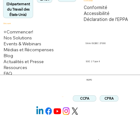
Conformité
(Département
Conformité
du Travail des
Accessibilité
États-Unis)
Déclaration de l'EPPA
Découvrir
⭐Commencer!
Nos Solutions
Events & Webinars
Série ISO/IEC 27000
Médias et Récompenses
Blog
Actualités et Presse
SOC 2 Type II
Ressources
FAQ
RGPD
CPRA
CCPA
Suivez: