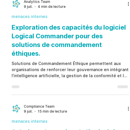
d’automatiser les processus de gouvernance, de
Analytics Team
9 juil.
4 min de lecture
renforcer la prise de décision éthique et de maintenir la
menaces internes
Exploration des capacités du logiciel
Logical Commander pour des
solutions de commandement
éthiques.
Solutions de Commandement Éthique permettent aux
organisations de renforcer leur gouvernance en intégrant
l’intelligence artificielle, la gestion de la conformité et la
prise de décision éthique dans un cadre opérationnel
unifié. Plutôt que de réagir uniquement après la
survenue d’incidents, Solutions de Commandement
Éthique aident à identifier les risques émergents liés au
capital humain, à améliorer la transparence, à
Compliance Team
9 juil.
15 min de lecture
automatiser la classification des risques et à soutenir
menaces internes