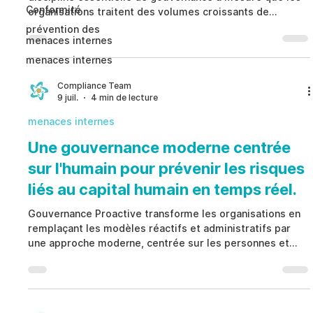
Conformité
organisations traitent des volumes croissants de
données sensibles concernant leurs collaborateurs dans
prévention des
menaces internes
les domaines des ressources humaines, de la
conformité, des enquêtes internes, de la sécurité et des
menaces internes
opérations. Au lieu de considérer le consentement
comme un simple formulaire signé une seule fois,
Compliance Team
9 juil.
4 min de lecture
Gestion Interne du Consentement établit un cadre
structuré reliant les au
menaces internes
Une gouvernance moderne centrée
sur l'humain pour prévenir les risques
liés au capital humain en temps réel.
Gouvernance Proactive transforme les organisations en
remplaçant les modèles réactifs et administratifs par
une approche moderne, centrée sur les personnes et
alimentée par une intelligence des risques en temps
réel. Au lieu d’intervenir uniquement après qu’un incident
se soit produit, Gouvernance Proactive permet
d’identifier les risques émergents liés au capital humain,