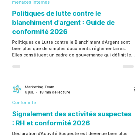
menaces internes
Politiques de lutte contre le
blanchiment d'argent : Guide de
conformité 2026
Politiques de Lutte contre le Blanchiment d’Argent sont
bien plus que de simples documents réglementaires.
Elles constituent un cadre de gouvernance qui définit les
responsabilités, renforce les contrôles internes et
favorise une prise de décision éthique dans toute
l’organisation. Plutôt que de s’appuyer uniquement sur
des solutions technologiques ou des listes de contrôle
réglementaires, Politiques de Lutte contre le
Marketing Team
6 juil.
18 min de lecture
Blanchiment d’Argent établissent des mécanismes clairs
de
Conformite
Signalement des activités suspectes
: RH et conformité 2026
Déclaration d’Activité Suspecte est devenue bien plus