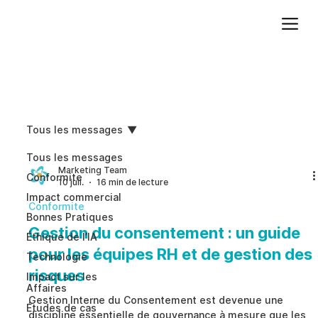
Ajoutez du texte. Cliquez sur « Modifier le texte » pour mettre à jour la police, la taille et plus encore. Pour modifier et réutiliser les thèmes de texte, accédez à Styles du site.
Tous les messages
Tous les messages
Marketing Team
Conformite
10 juil.
16 min de lecture
Impact commercial
Conformite
Bonnes Pratiques
Gestion du consentement : un guide
Éthique de l’IA
pour les équipes RH et de gestion des
Technologie
risques
Impact sur les
Affaires
Gestion Interne du Consentement est devenue une
Études de cas
discipline essentielle de gouvernance à mesure que les