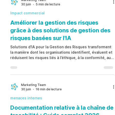
30 juin
5 min de lecture
gouvernance fondée sur des preuves. Les organisa
Impact commercial
Améliorer la gestion des risques
grâce à des solutions de gestion des
risques basées sur l'IA
Solutions d’IA pour la Gestion des Risques transforment
la manière dont les organisations identifient, évaluent et
réduisent les risques liés à l’éthique, à la conformité, aux
menaces internes et à la sécurité. Au lieu de s’appuyer
sur des processus réactifs, Solutions d’IA pour la
Gestion des Risques offrent une surveillance en temps
réel, une analyse automatisée, une priorisation
intelligente et des informations exploitables qui
Marketing Team
30 juin
16 min de lecture
renforcent la gouvernance, améliorent la conf
menaces internes
Documentation relative à la chaîne de