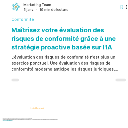
Marketing Team
5 janv.
19 min de lecture
Conformite
Maîtrisez votre évaluation des
risques de conformité grâce à une
stratégie proactive basée sur l'IA
L’évaluation des risques de conformité n’est plus un
exercice ponctuel. Une évaluation des risques de
conformité moderne anticipe les risques juridiques,
réglementaires et humains avant qu’ils ne causent des
sanctions ou des atteintes à la réputation. La prévention
devient un levier stratégique.
Logical Commander
Solutions SaaS basées sur l'IA pour l'intelligence des risques humains, la gouvernance, la gestion des risques d'entreprise (ERM) et la GRC.
« Notre plateforme aide les organisations à identifier, prioriser et gérer les risques liés à la main-d'œuvre, à l'intégrité, à la conformité, à la fraude, aux risques internes et aux risques organisationnels, tout en préservant la vie privée et la dignité humaine. »
Informez-vous d'abord, agissez vite !