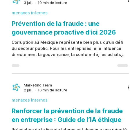
3 juil.
19 min de lecture
augmente lorsque les contrôles internes, la
documentation,
menaces internes
Prévention de la fraude : une
gouvernance proactive d'ici 2026
Corruption au Mexique représente bien plus qu'un défi
du secteur public. Pour les entreprises, elle influence
directement la gouvernance, la conformité, les achats,
les douanes, les autorisations administratives, les
relations avec les tiers et les opérations quotidiennes.
Plutôt que de considérer la Corruption au Mexique
comme un risque exclusivement externe, les
organisations doivent reconnaître que leur exposition
Marketing Team
2 juil.
16 min de lecture
augmente lorsque les contrôles internes, la
documentation,
menaces internes
Renforcer la prévention de la fraude
en entreprise : Guide de l’IA éthique
Prévention de la Fraude Interne est devenue une priorité