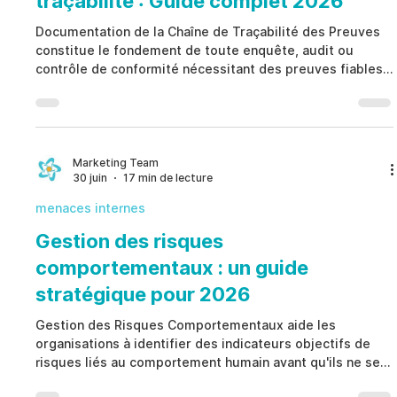
traçabilité : Guide complet 2026
Documentation de la Chaîne de Traçabilité des Preuves
constitue le fondement de toute enquête, audit ou
contrôle de conformité nécessitant des preuves fiables.
Qu'il s'agisse de preuves physiques ou numériques,
Documentation de la Chaîne de Traçabilité des Preuves
enregistre qui a manipulé un élément, à quel moment, où
il a été conservé et pourquoi il a été transféré. Un
processus structuré renforce la gouvernance, préserve
Marketing Team
30 juin
17 min de lecture
l'intégrité des preuves, améliore la conformité régl
menaces internes
Gestion des risques
comportementaux : un guide
stratégique pour 2026
Gestion des Risques Comportementaux aide les
organisations à identifier des indicateurs objectifs de
risques liés au comportement humain avant qu'ils ne se
transforment en fraude, faute professionnelle, non-