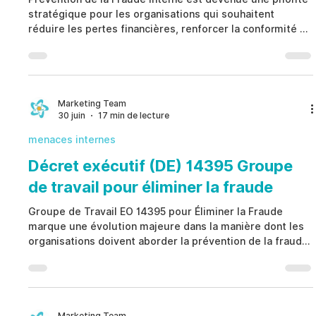
stratégique pour les organisations qui souhaitent
réduire les pertes financières, renforcer la conformité et
protéger leur réputation face aux risques internes.
Plutôt que d'attendre qu'une fraude soit découverte,
Prévention de la Fraude Interne repose sur une
gouvernance proactive, des contrôles internes solides,
des indicateurs objectifs de risque et une collaboration
Marketing Team
30 juin
17 min de lecture
entre les différentes fonctions afin d'identifier
menaces internes
Décret exécutif (DE) 14395 Groupe
de travail pour éliminer la fraude
Groupe de Travail EO 14395 pour Éliminer la Fraude
marque une évolution majeure dans la manière dont les
organisations doivent aborder la prévention de la fraude,
la conformité réglementaire et la gouvernance. Au lieu
de s'appuyer sur des enquêtes réactives, Groupe de
Travail EO 14395 pour Éliminer la Fraude privilégie des
contrôles préventifs, des processus de vérification
renforcés, une collaboration interfonctionnelle et une
Marketing Team