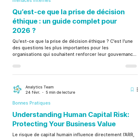
menaces internes
Qu’est-ce que la prise de décision
éthique : un guide complet pour
2026 ?
Qu'est-ce que la prise de décision éthique ? C'est l'une
des questions les plus importantes pour les
organisations qui souhaitent renforcer leur gouvernance,
leur conformité et leur gestion des risques. La prise de
décision éthique permet d'évaluer des situations
complexes avec transparence, de protéger les
personnes, de réduire les risques et de renforcer la
confiance grâce à des décisions responsables,
Analytics Team
24 févr.
5 min de lecture
documentées et cohérentes.
Bonnes Pratiques
Understanding Human Capital Risk:
Protecting Your Business Value
Le risque de capital humain influence directement l’ARR,