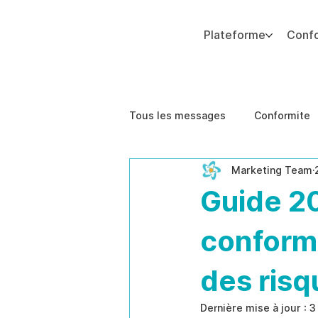
Plateforme
Conf
Ajoutez du texte. Cliquez sur « Modifier le texte » pour mettre à jour la police, la taille et plus encore. Pour modifier et réutiliser les thèmes de texte, accédez à Styles
Tous les messages
Conformite
Marketing Team
Impact sur les Affaires
Étu
Guide 20
conformi
des risq
Dernière mise à jour :
3