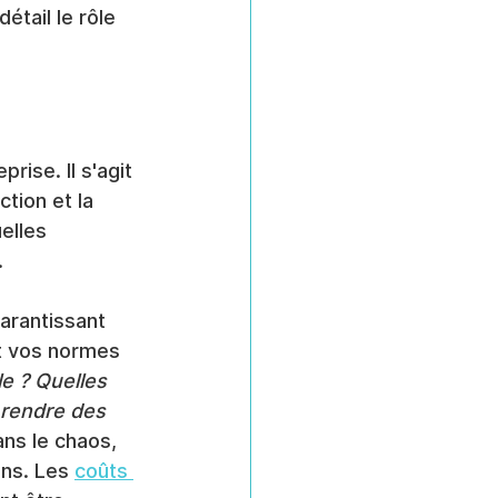
étail le rôle 
rise. Il s'agit 
tion et la 
elles 
.
arantissant 
et vos normes 
e ? Quelles 
 rendre des 
ns le chaos, 
ns. Les 
coûts 