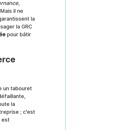
rnance, 
ais il ne 
garantissent la 
isager la GRC 
iée
 pour bâtir 
erce 
e un tabouret 
éfaillante, 
ute la 
reprise ; c'est 
 est 