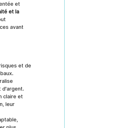
entée et 
té et la 
ut 
aces avant 
risques et de 
obaux.
alise 
 d'argent.
 claire et 
, leur 
aptable, 
er plus 