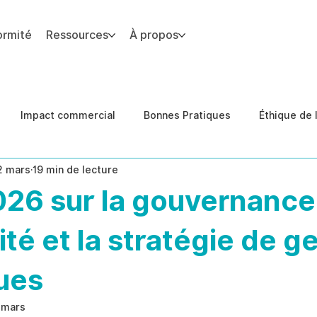
ormité
Ressources
À propos
 du site.
Impact commercial
Bonnes Pratiques
Éthique de l
2 mars
19 min de lecture
des de cas
Conformité
prévention des menaces inter
26 sur la gouvernance,
té et la stratégie de g
ues
 mars