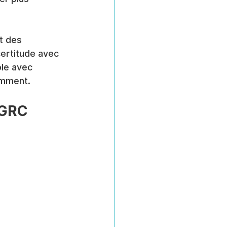
t des 
certitude avec 
le avec 
omment.
 GRC