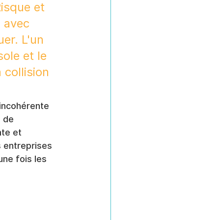
isque et 
 avec 
er. L'un 
ole et le 
collision 
incohérente 
e de 
te et 
s entreprises 
ne fois les 