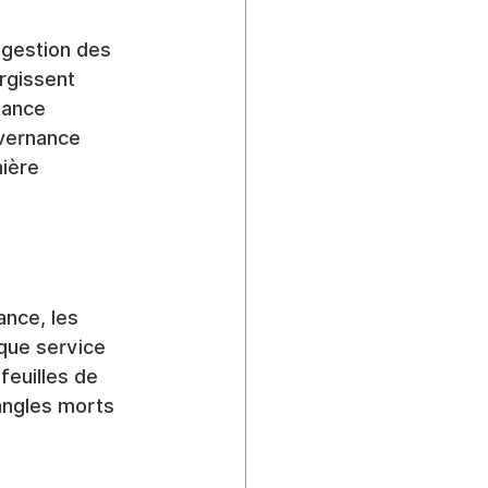
 gestion des 
rgissent 
tance 
vernance 
ière 
nce, les 
que service 
feuilles de 
angles morts 