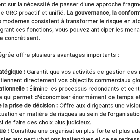
ent sur la nécessité de passer d'une approche fragm
e GRC proactif et unifié. 
La gouvernance, la conformi
s
 modernes consistent à transformer le risque en ato
égrant ces fonctions, vous pouvez anticiper les men
e concrétisent.
égrée offre plusieurs avantages importants :
atégique :
 Garantit que vos activités de gestion des 
tiennent directement vos objectifs commerciaux gl
tionnelle :
 Élimine les processus redondants et centr
 ce qui permet d'économiser énormément de temps et
 la prise de décision :
 Offre aux dirigeants une vision
ituation en matière de risques au sein de l’organisation
i de faire des choix plus judicieux.
ue :
 Constitue une organisation plus forte et plus ad
ster aux perturbations inattendues et de se redress