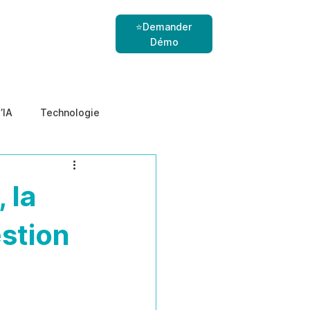
⭐Demander
Démo
’IA
Technologie
nes
menaces internes
 la
estion