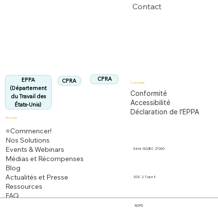
Contact
Département du Travail des États-Unis
Entièrement conforme à la réglementation
EPPA
Aligné :
CPRA
EPPA
CPRA
Conformité
(Département
Conformité
du Travail des
Accessibilité
États-Unis)
Déclaration de l'EPPA
Découvrir
⭐Commencer!
Nos Solutions
Events & Webinars
Série ISO/IEC 27000
Médias et Récompenses
Blog
Actualités et Presse
SOC 2 Type II
Ressources
FAQ
RGPD