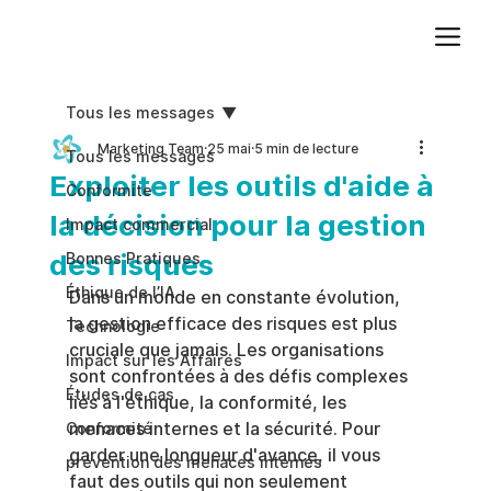
Ajoutez du texte. Cliquez sur « Modifier le texte » pour mettre à jour la police, la taille et plus encore. Pour modifier et réutiliser les thèmes de texte, accédez à Styles du site.
Tous les messages
Marketing Team
25 mai
5 min de lecture
Tous les messages
Exploiter les outils d'aide à
Conformite
la décision pour la gestion
Impact commercial
des risques
Bonnes Pratiques
Éthique de l’IA
Dans un monde en constante évolution, 
la gestion efficace des risques est plus 
Technologie
cruciale que jamais. Les organisations 
Impact sur les Affaires
sont confrontées à des défis complexes 
Études de cas
liés à l'éthique, la conformité, les 
menaces internes et la sécurité. Pour 
Conformité
garder une longueur d'avance, il vous 
prévention des menaces internes
faut des outils qui non seulement 