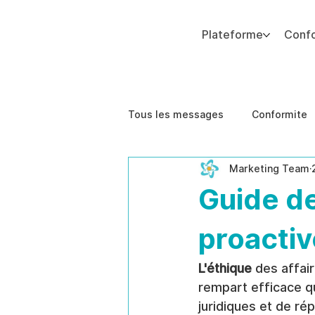
Plateforme
Conf
Ajoutez du texte. Cliquez sur « Modifier le texte » pour mettre à jour la police, la taille et plus encore. Pour modifier et réutiliser les thèmes de texte, accédez à Styles
Tous les messages
Conformite
Marketing Team
Impact sur les Affaires
Étu
Guide de
proactiv
L'éthique
 des affai
rempart efficace q
juridiques et de ré