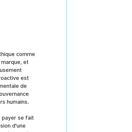
éthique comme 
 marque, et 
eusement 
roactive est 
mentale de 
 gouvernance 
urs humains.
 payer se fait 
sion d'une 