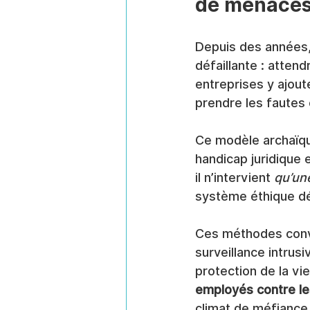
de menaces
Depuis des années, 
défaillante : atten
entreprises y ajout
prendre les fautes e
Ce modèle archaïqu
handicap juridique e
il n’intervient 
qu’une
système éthique déf
Ces méthodes conve
surveillance intrus
protection de la v
employés contre le
climat de méfiance