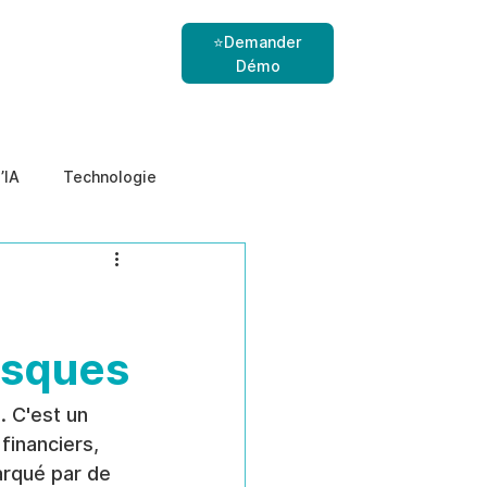
⭐Demander
Démo
’IA
Technologie
nes
menaces internes
risques
. C'est un 
inanciers, 
arqué par de 