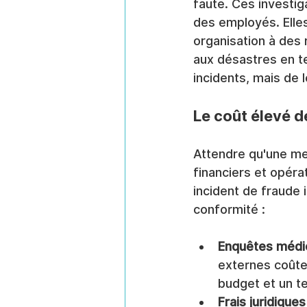
faute. Ces investig
des employés. Elle
organisation à des
aux désastres en te
incidents, mais de l
Le coût élevé d
Attendre qu'une men
financiers et opéra
incident de fraude 
conformité :
Enquêtes médic
externes coûte
budget et un t
Frais juridique