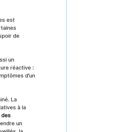
es est 
rtaines 
spoir de 
si un 
ure réactive : 
 symptômes d’un 
iné. La 
atives à la 
n des 
gendre un 
illés, la 