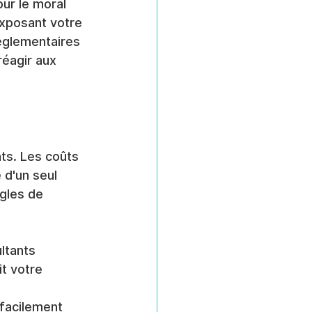
ur le moral 
xposant votre 
églementaires 
réagir aux 
ts. Les coûts 
 d'un seul 
gles de 
ltants 
t votre 
facilement 