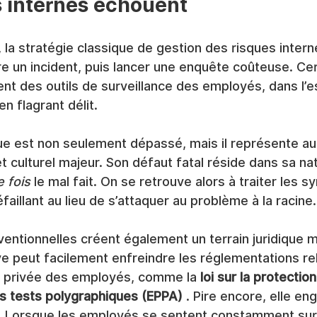
 internes échouent
la stratégie classique de gestion des risques intern
dre un incident, puis lancer une enquête coûteuse. Ce
ent des outils de surveillance des employés, dans l’e
n flagrant délit.
e est non seulement dépassé, mais il représente aus
t culturel majeur. Son défaut fatal réside dans sa nat
 fois
 le mal fait. On se retrouve alors à traiter les
aillant au lieu de s’attaquer au problème à la racine.
ntionnelles créent également un terrain juridique m
ive peut facilement enfreindre les réglementations rel
ie privée des employés, comme la 
loi sur la protectio
s tests polygraphiques (EPPA)
 . Pire encore, elle en
. Lorsque les employés se sentent constamment surve