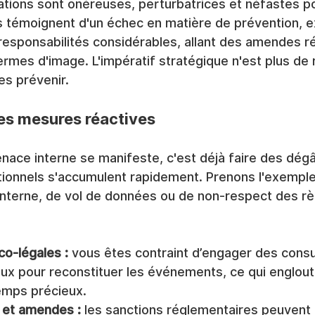
ations sont onéreuses, perturbatrices et néfastes po
s témoignent d'un échec en matière de prévention, e
 responsabilités considérables, allant des amendes r
rmes d'image. L'impératif stratégique n'est plus de 
es prévenir.
es mesures réactives
ace interne se manifeste, c'est déjà faire des dégâ
tionnels s'accumulent rapidement. Prenons l'exemple
interne, de vol de données ou de non-respect des rè
o-légales :
 vous êtes contraint d’engager des consu
ux pour reconstituer les événements, ce qui englouti
emps précieux.
s et amendes :
 les sanctions réglementaires peuvent 