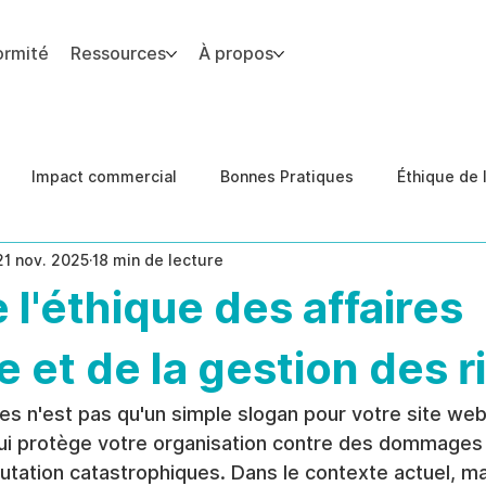
ormité
Ressources
À propos
 du site.
Impact commercial
Bonnes Pratiques
Éthique de l
21 nov. 2025
18 min de lecture
des de cas
Conformité
prévention des menaces inter
 l'éthique des affaires
e et de la gestion des 
res n'est pas qu'un simple slogan pour votre site web
ui protège votre organisation contre des dommages f
putation catastrophiques. Dans le contexte actuel, m