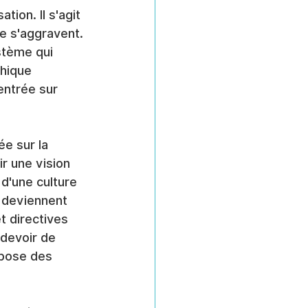
ion. Il s'agit 
ne s'aggravent. 
stème qui 
hique 
entrée sur 
e sur la 
r une vision 
d'une culture 
e deviennent 
t directives 
 devoir de 
mpose des 