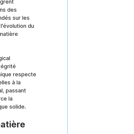
grent 
ons des 
ndés sur les 
'évolution du 
matière 
ical 
égrité 
hique respecte 
les à la 
l, passant 
ce la 
que solide.
atière 