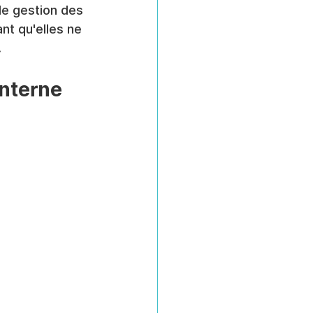
de gestion des 
nt qu'elles ne 
.
interne