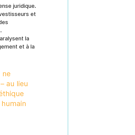
ense juridique.
nvestisseurs et 
des 
.
ralysent la 
gement et à la 
 ne 
 au lieu 
éthique 
r humain 