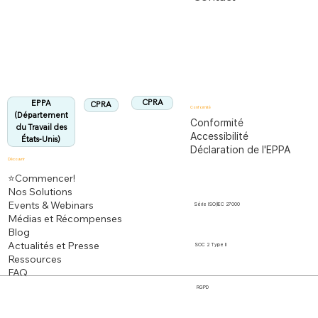
Département du Travail des États-Unis
Entièrement conforme à la réglementation
EPPA
Aligné :
CPRA
EPPA
CPRA
Conformité
(Département
Conformité
du Travail des
Accessibilité
États-Unis)
Déclaration de l'EPPA
Découvrir
⭐Commencer!
Nos Solutions
Events & Webinars
Série ISO/IEC 27000
Médias et Récompenses
Blog
Actualités et Presse
SOC 2 Type II
Ressources
FAQ
RGPD