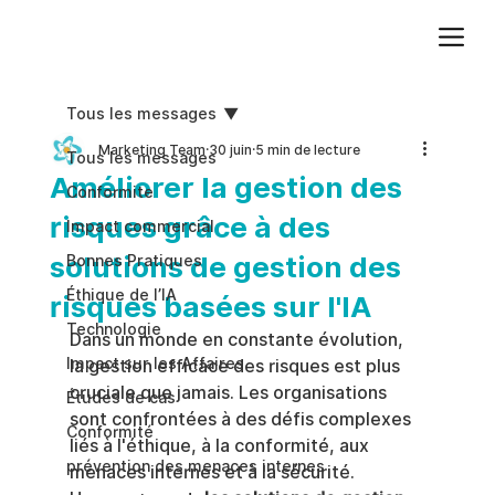
Ajoutez du texte. Cliquez sur « Modifier le texte » pour mettre à jour la police, la taille et plus encore. Pour modifier et réutiliser les thèmes de texte, accédez à Styles du site.
Tous les messages
Marketing Team
30 juin
5 min de lecture
Tous les messages
Améliorer la gestion des
Conformite
risques grâce à des
Impact commercial
solutions de gestion des
Bonnes Pratiques
Éthique de l’IA
risques basées sur l'IA
Technologie
Dans un monde en constante évolution, 
Impact sur les Affaires
la gestion efficace des risques est plus 
cruciale que jamais. Les organisations 
Études de cas
sont confrontées à des défis complexes 
Conformité
liés à l'éthique, à la conformité, aux 
prévention des menaces internes
menaces internes et à la sécurité. 