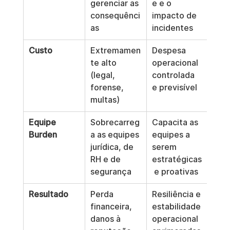
gerenciar as 
e e o 
consequênci
impacto de 
as
incidentes
Custo
Extremamen
Despesa 
te alto 
operacional 
(legal, 
controlada 
forense, 
e previsível
multas)
Equipe 
Sobrecarreg
Capacita as 
Burden
a as equipes 
equipes a 
jurídica, de 
serem 
RH e de 
estratégicas
segurança
 e proativas
Resultado
Perda 
Resiliência e 
financeira, 
estabilidade 
danos à 
operacional 