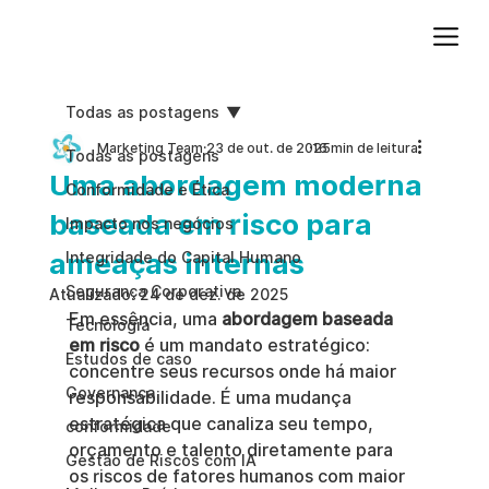
Adicione um parágrafo. Clique em "Editar texto" para atualizar a fonte, o tamanho e outras configurações. Para alterar e reutilizar temas de texto, acesse Estilos do site.
Todas as postagens
Marketing Team
23 de out. de 2025
16 min de leitura
Todas as postagens
Uma abordagem moderna
Conformidade e Ética
baseada em risco para
Impacto nos negócios
ameaças internas
Integridade do Capital Humano
Segurança Corporativa
Atualizado:
24 de dez. de 2025
Em essência, uma 
abordagem baseada 
Tecnologia
em risco
 é um mandato estratégico: 
Estudos de caso
concentre seus recursos onde há maior 
Governança
responsabilidade. É uma mudança 
estratégica que canaliza seu tempo, 
conformidade
orçamento e talento diretamente para 
Gestão de Riscos com IA
os riscos de fatores humanos com maior 