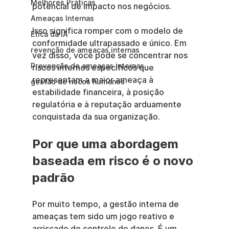
Melhores Práticas
potencial de impacto nos negócios.
Ameaças Internas
Isso significa romper com o modelo de 
Ética da IA
conformidade ultrapassado e único. Em 
revenção de ameaças internas
vez disso, você pode se concentrar nos 
Prevenção de ameaças internas
riscos internos específicos que 
representam a maior ameaça à 
gestão de riscos humanos
estabilidade financeira, à posição 
regulatória e à reputação arduamente 
conquistada da sua organização.
Por que uma abordagem 
baseada em risco é o novo 
padrão
Por muito tempo, a gestão interna de 
ameaças tem sido um jogo reativo e 
arriscado de controle de danos. É um 