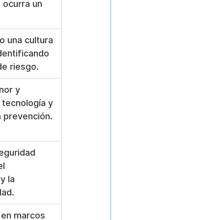
 ocurra un 
 una cultura 
identificando 
de riesgo.
nor y 
 tecnología y 
 prevención.
eguridad 
l 
 la 
dad.
 en marcos 