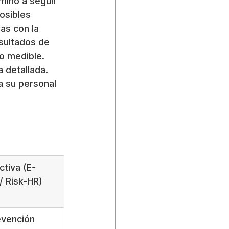
mino a seguir 
osibles 
as con la 
sultados de 
o medible. 
a detallada. 
a su personal 
ctiva (E-
 Risk-HR)
evención 