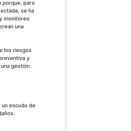
 porque, para 
fectada, se ha 
 y monitoreo 
crean una 
e los riesgos 
preventiva y 
 una gestión 
r un escudo de 
daños.