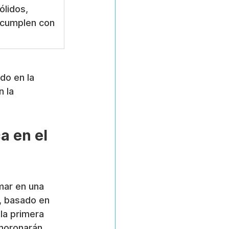
ólidos, 
 cumplen con 
do en la 
 la 
a en el 
mar en una 
, basado en 
la primera 
smoronarán, 