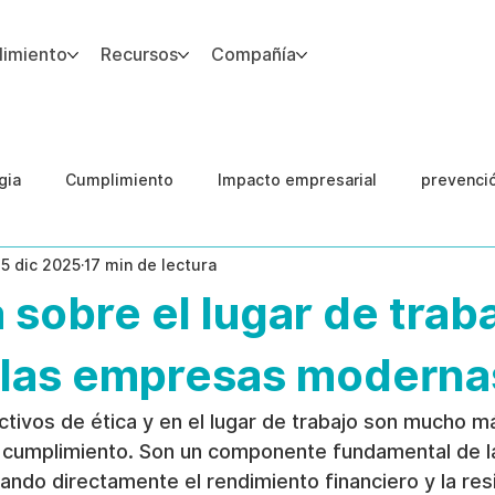
imiento
Recursos
Compañía
gia
Cumplimiento
Impacto empresarial
prevenci
15 dic 2025
17 min de lectura
IA
Integridad del Capital Humano
Guias
 sobre el lugar de traba
n las empresas moderna
tivos de ética y en el lugar de trabajo son mucho m
e cumplimiento. Son un componente fundamental de la
ando directamente el rendimiento financiero y la resil