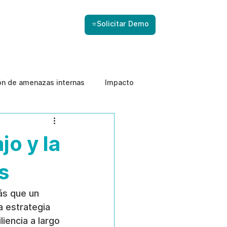
⭐Solicitar Demo
ón de amenazas internas
Impacto
jo y la
s
ás que un 
 estrategia 
iencia a largo 