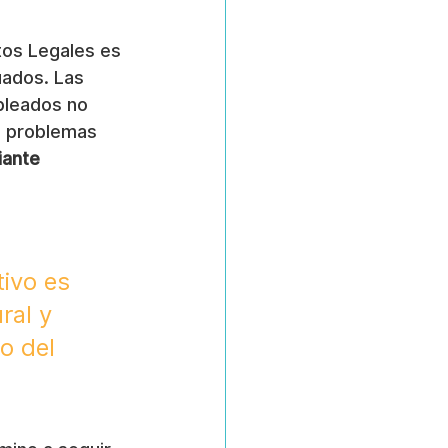
tos Legales es 
uados. Las 
pleados no 
s problemas 
ante 
tivo es 
ral y 
o del 