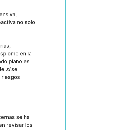
ensiva, 
activa no solo 
ias, 
esplome en la 
ndo plano es 
de 
si
 se 
 riesgos 
ternas se ha 
n revisar los 