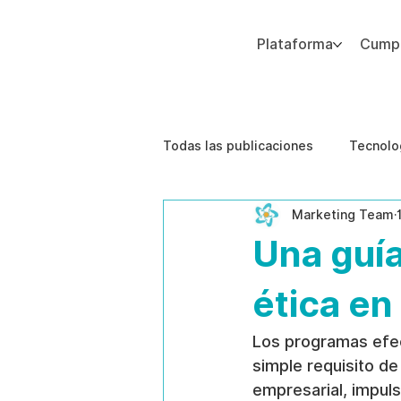
Plataforma
Cumpl
Agregue texto de párrafo. Haga clic en “Editar texto” para actualizar la fuente, el tamaño y más. Para cambiar y reutilizar temas de texto, vaya a Estilos del sitio.
Todas las publicaciones
Tecnolo
Marketing Team
Estudios de caso
Etica de 
Una guía
ética e
Los programas efec
simple requisito d
empresarial, impuls