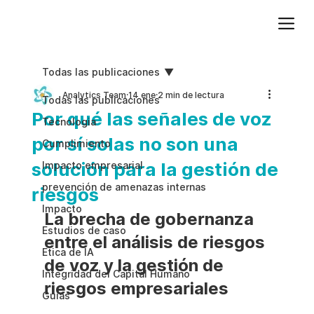
Agregue texto de párrafo. Haga clic en “Editar texto” para actualizar la fuente, el tamaño y más. Para cambiar y reutilizar temas de texto, vaya a Estilos del sitio.
Todas las publicaciones
Analytics Team
14 ene
2 min de lectura
Todas las publicaciones
Por qué las señales de voz
Tecnologia
por sí solas no son una
Cumplimiento
solución para la gestión de
Impacto empresarial
prevención de amenazas internas
riesgos
Impacto
La brecha de gobernanza 
Estudios de caso
entre el análisis de riesgos 
Etica de IA
de voz y la gestión de 
Integridad del Capital Humano
riesgos empresariales
Guias