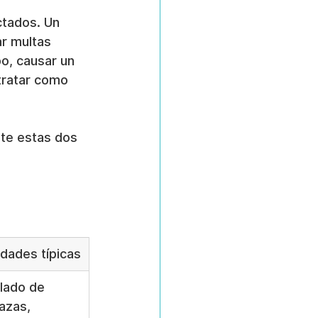
tados. Un 
r multas 
o, causar un 
tratar como 
nte estas dos 
idades típicas
ado de 
zas, 