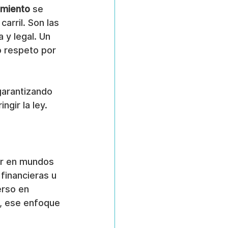
imiento
 se 
arril. Son las 
y legal. Un 
 respeto por 
garantizando 
ngir la ley.
ir en mundos 
financieras u 
rso en 
a, ese enfoque 