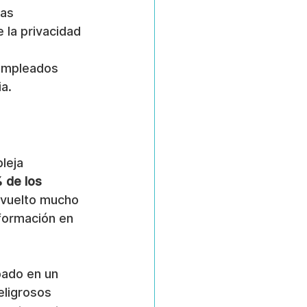
as 
 la privacidad 
 empleados 
a.
leja 
 de los 
 vuelto mucho 
formación en 
pado en un 
eligrosos 