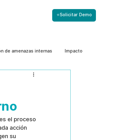
⭐Solicitar Demo
ón de amenazas internas
Impacto
rno
 es el proceso 
ada acción 
gen su 