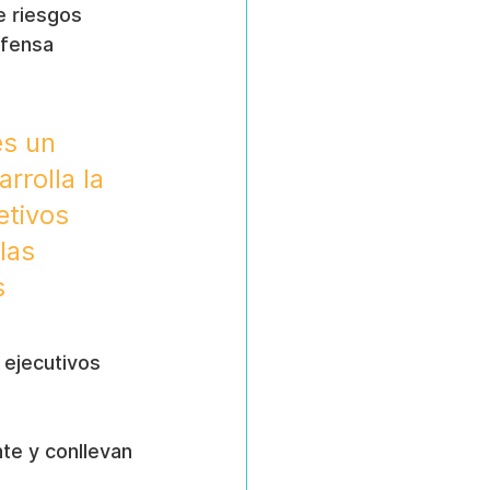
 riesgos 
efensa 
s un 
rrolla la 
etivos 
las 
s 
 ejecutivos 
te y conllevan 