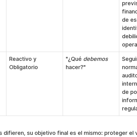
previ
financ
de es
identi
debil
opera
Reactivo y 
"¿Qué 
debemos
Segui
Obligatorio
hacer?"
norma
audito
inter
de pol
infor
regul
difieren, su objetivo final es el mismo: proteger el v