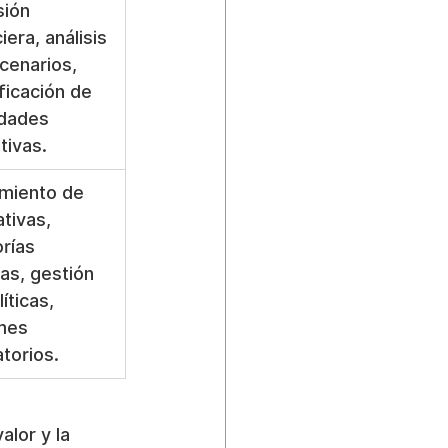
sión 
iera, análisis 
cenarios, 
ficación de 
idades 
tivas.
miento de 
tivas, 
rías 
nas, gestión 
íticas, 
mes 
atorios.
alor y la 