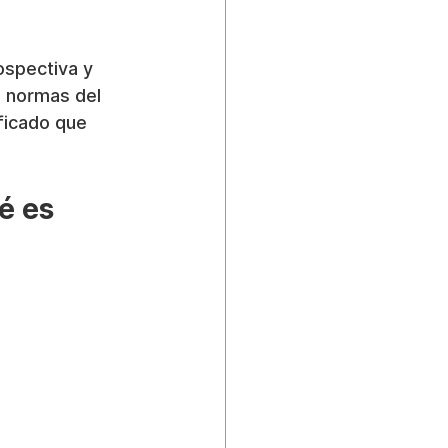
ospectiva y 
 normas del 
ficado que 
é es 