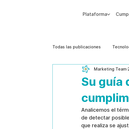
Plataforma
Cumpl
Agregue texto de párrafo. Haga clic en “Editar texto” para actualizar la fuente, el tamaño y más. Para cambiar y reutilizar temas de texto, vaya a Estilos del sitio.
Todas las publicaciones
Tecnolo
Marketing Team
Estudios de caso
Etica de 
Su guía d
cumplim
Analicemos el térm
de detectar posibl
que realiza se ajust