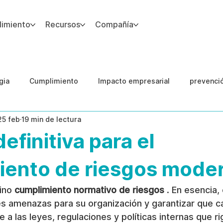
imiento
Recursos
Compañía
gia
Cumplimiento
Impacto empresarial
prevenci
25 feb
19 min de lectura
IA
Integridad del Capital Humano
Guias
efinitiva para el
iento de riesgos mode
ino 
cumplimiento normativo de riesgos
 . En esencia,
es amenazas para su organización y garantizar que c
e a las leyes, regulaciones y políticas internas que ri