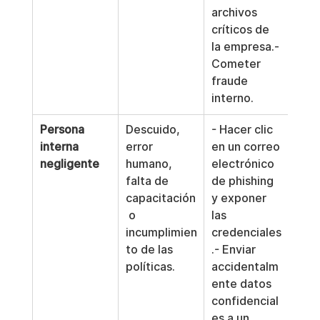
archivos 
críticos de 
la empresa.- 
Cometer 
fraude 
interno.
Persona 
Descuido, 
- Hacer clic 
interna 
error 
en un correo 
negligente
humano, 
electrónico 
falta de 
de phishing 
capacitación
y exponer 
 o 
las 
incumplimien
credenciales
to de las 
.- Enviar 
políticas.
accidentalm
ente datos 
confidencial
es a un 