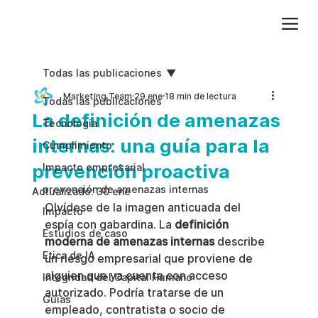
Agregue texto de párrafo. Haga clic en “Editar texto” para actualizar la fuente, el tamaño y más. Para cambiar y reutilizar temas de texto, vaya a Estilos del sitio.
Todas las publicaciones
Marketing Team
29 ene
18 min de lectura
Todas las publicaciones
La definición de amenazas
Tecnologia
internas: una guía para la
Cumplimiento
prevención proactiva
Impacto empresarial
prevención de amenazas internas
Actualizado:
30 ene
Olvídese de la imagen anticuada del 
Impacto
espía con gabardina. La 
definición 
Estudios de caso
moderna de amenazas internas
 describe 
Etica de IA
un riesgo empresarial que proviene de 
alguien que ya cuenta con acceso 
Integridad del Capital Humano
autorizado. Podría tratarse de un 
Guias
empleado, contratista o socio de 