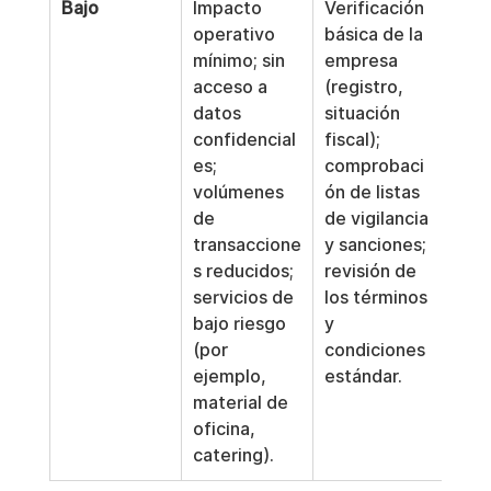
Bajo
Impacto 
Verificación 
Cad
operativo 
básica de la 
mese
mínimo; sin 
empresa 
reno
acceso a 
(registro, 
datos 
situación 
confidencial
fiscal); 
es; 
comprobaci
volúmenes 
ón de listas 
de 
de vigilancia 
transaccione
y sanciones; 
s reducidos; 
revisión de 
servicios de 
los términos 
bajo riesgo 
y 
(por 
condiciones 
ejemplo, 
estándar.
material de 
oficina, 
catering).