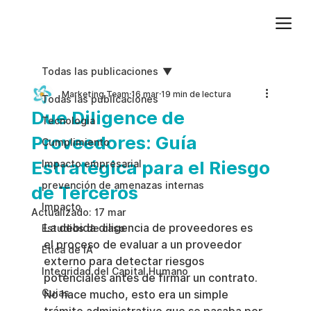
Agregue texto de párrafo. Haga clic en “Editar texto” para actualizar la fuente, el tamaño y más. Para cambiar y reutilizar temas de texto, vaya a Estilos del sitio.
Todas las publicaciones
Marketing Team
16 mar
19 min de lectura
Todas las publicaciones
Due Diligence de
Tecnologia
Proveedores: Guía
Cumplimiento
Estratégica para el Riesgo
Impacto empresarial
prevención de amenazas internas
de Terceros
Impacto
Actualizado:
17 mar
La debida diligencia de proveedores es 
Estudios de caso
el proceso de evaluar a un proveedor 
Etica de IA
externo para detectar riesgos 
Integridad del Capital Humano
potenciales antes de firmar un contrato. 
Guias
No hace mucho, esto era un simple 