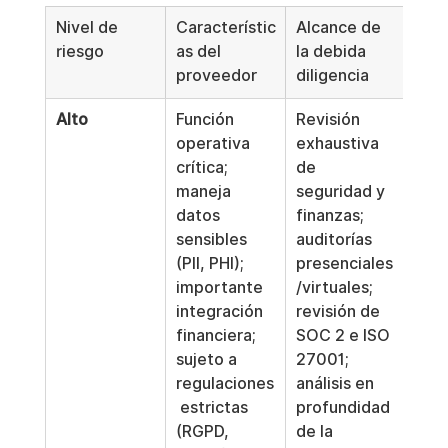
Nivel de 
Característic
Alcance de 
Frec
riesgo
as del 
la debida 
de r
proveedor
diligencia
Alto
Función 
Revisión 
Anu
operativa 
exhaustiva 
(o a
crítica; 
de 
cam
maneja 
seguridad y 
imp
datos 
finanzas; 
).
sensibles 
auditorías 
(PII, PHI); 
presenciales
importante 
/virtuales; 
integración 
revisión de 
financiera; 
SOC 2 e ISO 
sujeto a 
27001; 
regulaciones
análisis en 
 estrictas 
profundidad 
(RGPD, 
de la 